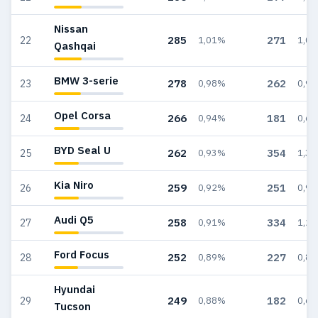
Nissan
285
271
22
1,01%
1,0
Qashqai
BMW 3-serie
278
262
23
0,98%
0,9
Opel Corsa
266
181
24
0,94%
0,6
BYD Seal U
262
354
25
0,93%
1,3
Kia Niro
259
251
26
0,92%
0,9
Audi Q5
258
334
27
0,91%
1,2
Ford Focus
252
227
28
0,89%
0,8
Hyundai
249
182
29
0,88%
0,6
Tucson