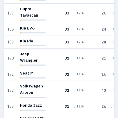
Cupra
33
26
167
0,12%
0,1
Tavascan
Kia EV6
33
24
168
0,12%
0,0
Kia Rio
33
28
169
0,12%
0,1
Jeep
32
21
170
0,11%
0,0
Wrangler
Seat Mii
32
16
171
0,11%
0,0
Volkswagen
32
43
172
0,11%
0,1
Arteon
Honda Jazz
31
26
173
0,11%
0,1