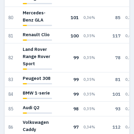
Mercedes-
101
85
80
0,36%
0,3
Benz GLA
Renault Clio
100
117
81
0,35%
0,4
Land Rover
Range Rover
99
78
82
0,35%
0,2
Sport
Peugeot 308
99
81
83
0,35%
0,3
BMW 1-serie
99
101
84
0,35%
0,3
Audi Q2
98
93
85
0,35%
0,3
Volkswagen
97
112
86
0,34%
0,4
Caddy