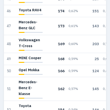
Toyota RAV4
174
151
46
0,62%
0,5
Mercedes-
173
143
47
0,61%
0,5
Benz GLC
Volkswagen
169
203
48
0,60%
0,7
T-Cross
MINI Cooper
168
25
49
0,59%
0,0
Opel Mokka
166
124
50
0,59%
0,4
Mercedes-
Benz E-
162
145
51
0,57%
0,5
klasse
Toyota
154
146
52
0,54%
0,5