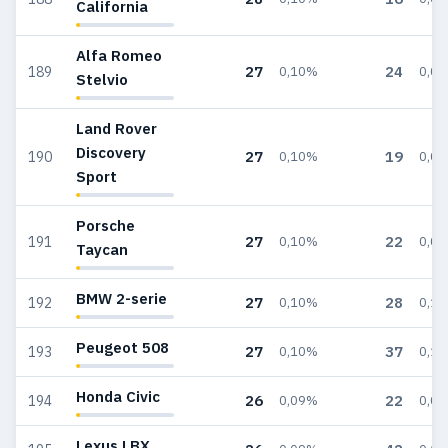
California
Alfa Romeo
27
24
189
0,10%
0,0
Stelvio
Land Rover
Discovery
27
19
190
0,10%
0,0
Sport
Porsche
27
22
191
0,10%
0,0
Taycan
BMW 2-serie
27
28
192
0,10%
0,1
Peugeot 508
27
37
193
0,10%
0,1
Honda Civic
26
22
194
0,09%
0,0
Lexus LBX