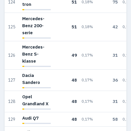
51
75
124
0,18%
0,2
tron
Mercedes-
Benz 200-
51
42
125
0,18%
0,1
serie
Mercedes-
Benz S-
49
31
126
0,17%
0,1
klasse
Dacia
48
36
127
0,17%
0,1
Sandero
Opel
48
31
128
0,17%
0,1
Grandland X
Audi Q7
48
58
129
0,17%
0,2