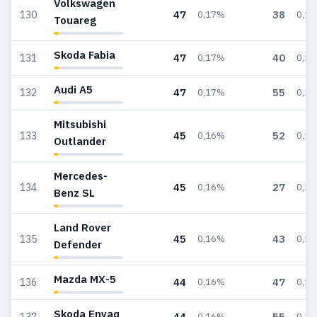
Volkswagen
47
38
130
0,17%
0,1
Touareg
Skoda Fabia
47
40
131
0,17%
0,1
Audi A5
47
55
132
0,17%
0,2
Mitsubishi
45
52
133
0,16%
0,1
Outlander
Mercedes-
45
27
134
0,16%
0,1
Benz SL
Land Rover
45
43
135
0,16%
0,1
Defender
Mazda MX-5
44
47
136
0,16%
0,1
Skoda Enyaq
44
55
137
0,16%
0,2