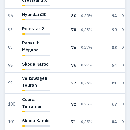
Crossland X
Hyundai i20
80
94
95
0,28%
0,3
Polestar 2
78
99
96
0,28%
0,3
Renault
76
83
97
0,27%
0,3
Mégane
Skoda Karoq
76
54
98
0,27%
0,2
Volkswagen
72
61
99
0,25%
0,2
Touran
Cupra
72
67
100
0,25%
0,2
Terramar
Skoda Kamiq
71
84
101
0,25%
0,3