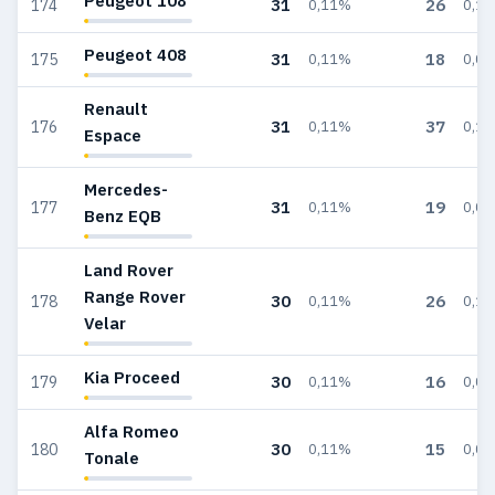
Peugeot 108
31
26
174
0,11%
0,1
Peugeot 408
31
18
175
0,11%
0,0
Renault
31
37
176
0,11%
0,1
Espace
Mercedes-
31
19
177
0,11%
0,0
Benz EQB
Land Rover
Range Rover
30
26
178
0,11%
0,1
Velar
Kia Proceed
30
16
179
0,11%
0,0
Alfa Romeo
30
15
180
0,11%
0,0
Tonale