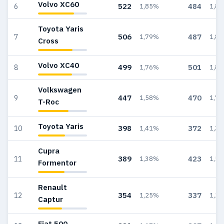
Volvo XC60
522
484
6
1,85%
1,8
Toyota Yaris
506
487
7
1,79%
1,8
Cross
Volvo XC40
499
501
8
1,76%
1,8
Volkswagen
447
470
9
1,58%
1,7
T-Roc
Toyota Yaris
398
372
10
1,41%
1,3
Cupra
389
423
11
1,38%
1,5
Formentor
Renault
354
337
12
1,25%
1,2
Captur
Fiat 500