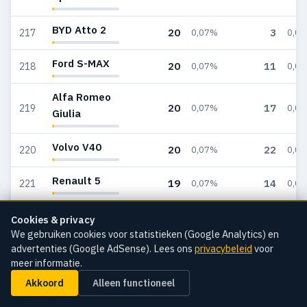
BYD Atto 2
20
3
217
0,07%
0,0
Ford S-MAX
20
11
218
0,07%
0,0
Alfa Romeo
20
17
219
0,07%
0,0
Giulia
Volvo V40
20
22
220
0,07%
0,0
Renault 5
19
14
221
0,07%
0,0
MG HS
19
42
222
0,07%
0,1
Cookies & privacy
We gebruiken cookies voor statistieken (Google Analytics) en
MINI Mini
advertenties (Google AdSense). Lees ons
privacybeleid
voor
19
163
223
0,07%
0,6
meer informatie.
Nissan X-
Akkoord
Alleen functioneel
19
27
224
0,07%
0,1
Trail