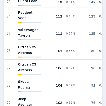
Cupra Leon
115
147
73
0,41%
0,5
Peugeot
112
123
74
0,40%
0,4
5008
Volkswagen
111
135
75
0,39%
0,5
Tayron
Citroën C5
107
80
76
0,38%
0,3
Aircross
Citroën C3
106
70
77
0,37%
0,2
Aircross
Skoda
104
91
78
0,37%
0,3
Kodiaq
Jeep
102
76
79
0,36%
0,2
Avenger