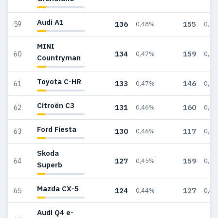
Audi A1
136
155
59
0,48%
0,5
MINI
134
159
60
0,47%
0,5
Countryman
Toyota C-HR
133
146
61
0,47%
0,5
Citroën C3
131
160
62
0,46%
0,6
Ford Fiesta
130
117
63
0,46%
0,4
Skoda
127
159
64
0,45%
0,5
Superb
Mazda CX-5
124
127
65
0,44%
0,4
Audi Q4 e-