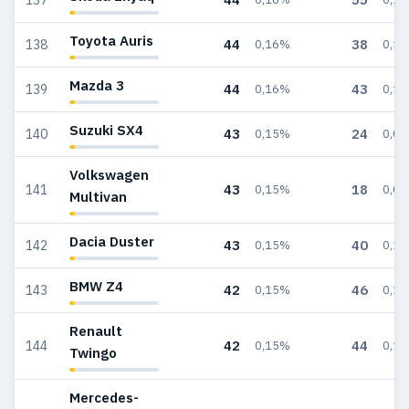
Toyota Auris
44
38
138
0,16%
0,1
Mazda 3
44
43
139
0,16%
0,1
Suzuki SX4
43
24
140
0,15%
0,0
Volkswagen
43
18
141
0,15%
0,0
Multivan
Dacia Duster
43
40
142
0,15%
0,1
BMW Z4
42
46
143
0,15%
0,1
Renault
42
44
144
0,15%
0,1
Twingo
Mercedes-