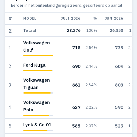
Eerder in het buitenland geregistreerd, gesorteerd op aantal
#
MODEL
JULI 2026
%
JUN 2026
∑
Totaal
28.276
100%
26.858
10
Volkswagen
718
733
1
2,54%
2,7
Golf
Ford Kuga
690
609
2
2,44%
2,2
Volkswagen
661
803
3
2,34%
2,9
Tiguan
Volkswagen
627
590
4
2,22%
2,2
Polo
Lynk & Co 01
585
525
5
2,07%
1,9