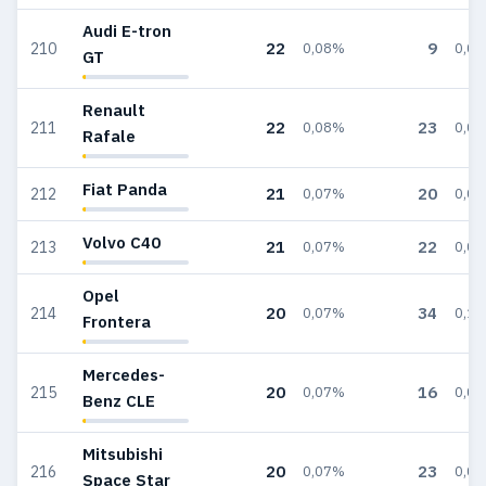
Audi E-tron
22
9
210
0,08%
0,0
GT
Renault
22
23
211
0,08%
0,0
Rafale
Fiat Panda
21
20
212
0,07%
0,0
Volvo C40
21
22
213
0,07%
0,0
Opel
20
34
214
0,07%
0,1
Frontera
Mercedes-
20
16
215
0,07%
0,0
Benz CLE
Mitsubishi
20
23
216
0,07%
0,0
Space Star