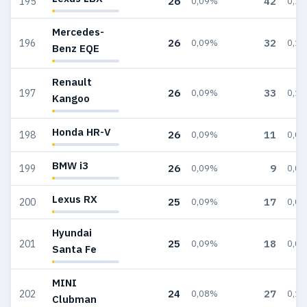
26
42
195
0,09%
0,1
Mercedes-
26
32
196
0,09%
0,1
Benz EQE
Renault
26
33
197
0,09%
0,1
Kangoo
Honda HR-V
26
11
198
0,09%
0,0
BMW i3
26
9
199
0,09%
0,0
Lexus RX
25
17
200
0,09%
0,0
Hyundai
25
18
201
0,09%
0,0
Santa Fe
MINI
24
27
202
0,08%
0,1
Clubman