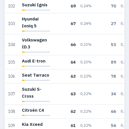
Suzuki Ignis
69
70
102
0,24%
0,2
Hyundai
67
27
103
0,24%
0,1
Ioniq 5
Volkswagen
66
53
104
0,23%
0,2
ID.3
Audi E-tron
64
89
105
0,23%
0,3
Seat Tarraco
63
78
106
0,22%
0,2
Suzuki S-
63
34
107
0,22%
0,1
Cross
Citroën C4
62
66
108
0,22%
0,2
Kia Xceed
61
56
109
0,22%
0,2