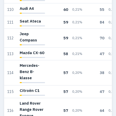
Audi A4
60
55
110
0,21%
0,2
Seat Ateca
59
84
111
0,21%
0,3
Jeep
59
70
112
0,21%
0,2
Compass
Mazda CX-60
58
47
113
0,21%
0,1
Mercedes-
Benz B-
57
38
114
0,20%
0,1
klasse
Citroën C1
57
47
115
0,20%
0,1
Land Rover
Range Rover
57
64
116
0,20%
0,2
Evoque