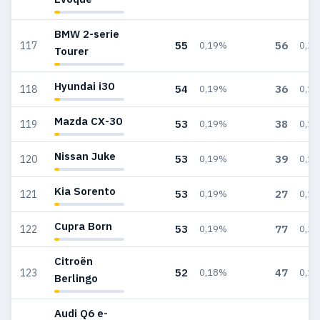
BMW 2-serie
55
56
117
0,19%
0,2
Tourer
Hyundai i30
54
36
118
0,19%
0,1
Mazda CX-30
53
38
119
0,19%
0,1
Nissan Juke
53
39
120
0,19%
0,1
Kia Sorento
53
27
121
0,19%
0,1
Cupra Born
53
77
122
0,19%
0,2
Citroën
52
47
123
0,18%
0,1
Berlingo
Audi Q6 e-