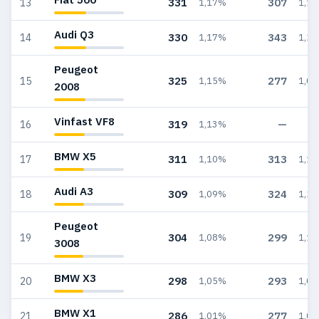
331
307
13
1,17%
1,1
Audi Q3
330
343
14
1,17%
1,2
Peugeot
325
277
15
1,15%
1,0
2008
Vinfast VF8
319
—
16
1,13%
BMW X5
311
313
17
1,10%
1,1
Audi A3
309
324
18
1,09%
1,2
Peugeot
304
299
19
1,08%
1,1
3008
BMW X3
298
293
20
1,05%
1,0
BMW X1
286
277
21
1,01%
1,0