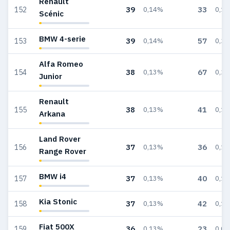
Renault
39
33
152
0,14%
0,1
Scénic
BMW 4-serie
39
57
153
0,14%
0,2
Alfa Romeo
38
67
154
0,13%
0,2
Junior
Renault
38
41
155
0,13%
0,1
Arkana
Land Rover
37
36
156
0,13%
0,1
Range Rover
BMW i4
37
40
157
0,13%
0,1
Kia Stonic
37
42
158
0,13%
0,1
Fiat 500X
36
23
159
0,13%
0,0