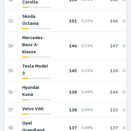
Corolla
Skoda
151
144
53
0,53%
0,5
Octavia
Mercedes-
Benz A-
146
147
54
0,52%
0,5
klasse
Tesla Model
145
120
55
0,51%
0,4
3
Hyundai
138
144
56
0,49%
0,5
Kona
Volvo V60
138
133
57
0,49%
0,5
Opel
137
137
58
0,48%
0,5
Grandland