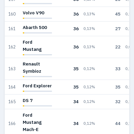
Volvo V90
36
45
160
0,13%
0,1
Abarth 500
36
27
161
0,13%
0,1
Ford
36
22
162
0,13%
0,0
Mustang
Renault
35
33
163
0,12%
0,1
Symbioz
Ford Explorer
35
35
164
0,12%
0,1
DS 7
34
32
165
0,12%
0,1
Ford
Mustang
34
44
166
0,12%
0,1
Mach-E