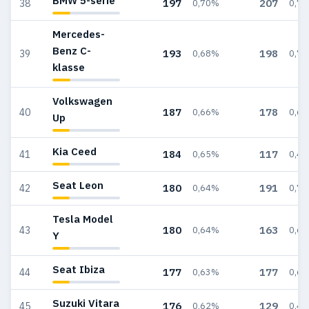
BMW 5-serie
197
207
38
0,70%
0,7
Mercedes-
Benz C-
193
198
39
0,68%
0,7
klasse
Volkswagen
187
178
40
0,66%
0,6
Up
Kia Ceed
184
117
41
0,65%
0,4
Seat Leon
180
191
42
0,64%
0,7
Tesla Model
180
163
43
0,64%
0,6
Y
Seat Ibiza
177
177
44
0,63%
0,6
Suzuki Vitara
176
129
45
0,62%
0,4