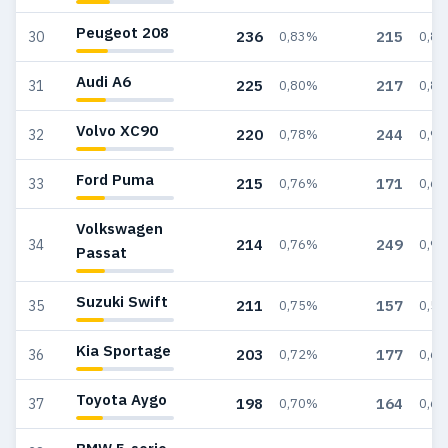
Peugeot 208
236
215
30
0,83%
0,8
Audi A6
225
217
31
0,80%
0,8
Volvo XC90
220
244
32
0,78%
0,9
Ford Puma
215
171
33
0,76%
0,6
Volkswagen
214
249
34
0,76%
0,9
Passat
Suzuki Swift
211
157
35
0,75%
0,5
Kia Sportage
203
177
36
0,72%
0,6
Toyota Aygo
198
164
37
0,70%
0,6