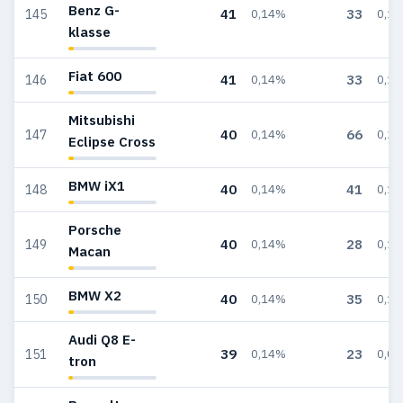
Benz G-
41
33
145
0,14%
0,1
klasse
Fiat 600
41
33
146
0,14%
0,1
Mitsubishi
40
66
147
0,14%
0,2
Eclipse Cross
BMW iX1
40
41
148
0,14%
0,1
Porsche
40
28
149
0,14%
0,1
Macan
BMW X2
40
35
150
0,14%
0,1
Audi Q8 E-
39
23
151
0,14%
0,0
tron