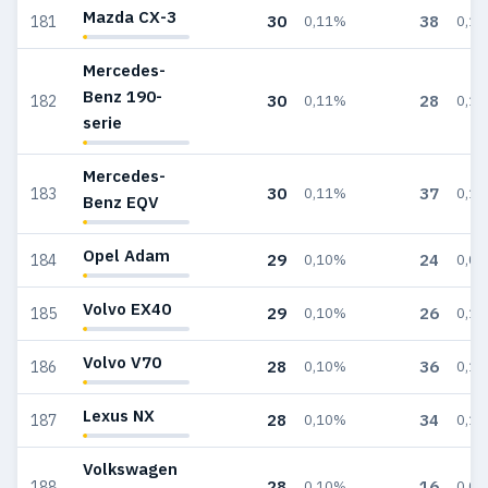
Mazda CX-3
30
38
181
0,11%
0,1
Mercedes-
Benz 190-
30
28
182
0,11%
0,1
serie
Mercedes-
30
37
183
0,11%
0,1
Benz EQV
Opel Adam
29
24
184
0,10%
0,0
Volvo EX40
29
26
185
0,10%
0,1
Volvo V70
28
36
186
0,10%
0,1
Lexus NX
28
34
187
0,10%
0,1
Volkswagen
28
16
188
0,10%
0,0