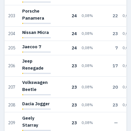
Porsche
24
22
203
0,08%
0,0
Panamera
Nissan Micra
24
23
204
0,08%
0,0
Jaecoo 7
24
7
205
0,08%
0,0
Jeep
23
17
206
0,08%
0,0
Renegade
Volkswagen
23
20
207
0,08%
0,0
Beetle
Dacia Jogger
23
23
208
0,08%
0,0
Geely
23
—
209
0,08%
Starray