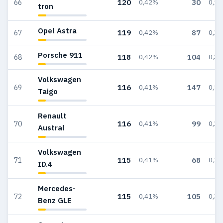
120
30
66
0,42%
0,1
tron
Opel Astra
119
87
67
0,42%
0,3
Porsche 911
118
104
68
0,42%
0,3
Volkswagen
116
147
69
0,41%
0,5
Taigo
Renault
116
99
70
0,41%
0,3
Austral
Volkswagen
115
68
71
0,41%
0,2
ID.4
Mercedes-
115
105
72
0,41%
0,3
Benz GLE