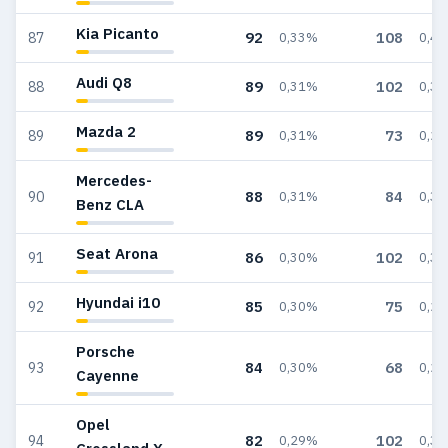
Kia Picanto
92
108
87
0,33%
0,4
Audi Q8
89
102
88
0,31%
0,3
Mazda 2
89
73
89
0,31%
0,2
Mercedes-
88
84
90
0,31%
0,3
Benz CLA
Seat Arona
86
102
91
0,30%
0,3
Hyundai i10
85
75
92
0,30%
0,2
Porsche
84
68
93
0,30%
0,2
Cayenne
Opel
82
102
94
0,29%
0,3