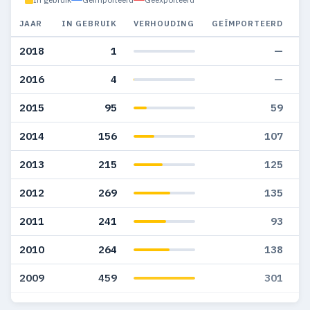
JAAR
IN GEBRUIK
VERHOUDING
GEÏMPORTEERD
G
2018
1
—
2016
4
—
2015
95
59
2014
156
107
2013
215
125
2012
269
135
2011
241
93
2010
264
138
2009
459
301
2008
228
208