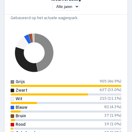
Gebaseerd op het actuele wagenpark.
905 (46.9%)
Grijs
637 (33.0%)
Zwart
215 (11.1%)
Wit
82 (4.3%)
Blauw
37 (1.9%)
Bruin
19 (1.0%)
Rood