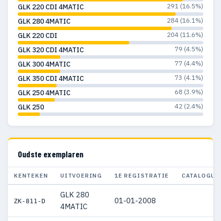
291 (16.5%)
GLK 220 CDI 4MATIC
284 (16.1%)
GLK 280 4MATIC
204 (11.6%)
GLK 220 CDI
79 (4.5%)
GLK 320 CDI 4MATIC
77 (4.4%)
GLK 300 4MATIC
73 (4.1%)
GLK 350 CDI 4MATIC
68 (3.9%)
GLK 250 4MATIC
42 (2.4%)
GLK 250
Oudste exemplaren
KENTEKEN
UITVOERING
1E REGISTRATIE
CATALOGUS
GLK 280
01-01-2008
ZK-811-D
4MATIC