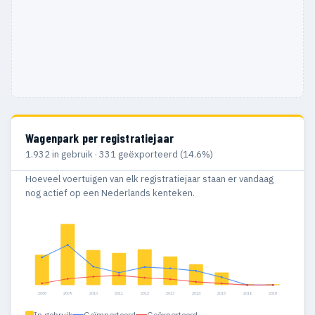
Wagenpark per registratiejaar
1.932 in gebruik · 331 geëxporteerd (14.6%)
Hoeveel voertuigen van elk registratiejaar staan er vandaag
nog actief op een Nederlands kenteken.
2008
2009
2010
2011
2012
2013
2014
2015
2016
2018
In gebruik
Geïmporteerd
Geëxporteerd