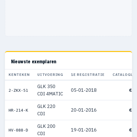
Nieuwste exemplaren
KENTEKEN
UITVOERING
1E REGISTRATIE
CATALOGUS
GLK 350
05-01-2018
€ 8
2-ZKX-51
CDI 4MATIC
GLK 220
20-01-2016
€ 6
HR-214-K
CDI
GLK 200
19-01-2016
€ 6
HV-088-D
CDI