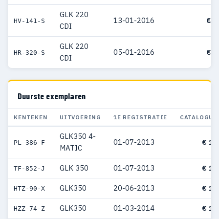
GLK 220
13-01-2016
€ 6
HV-141-S
CDI
GLK 220
05-01-2016
€ 6
HR-320-S
CDI
Duurste exemplaren
KENTEKEN
UITVOERING
1E REGISTRATIE
CATALOGUS
GLK350 4-
01-07-2013
€ 14
PL-386-F
MATIC
GLK 350
01-07-2013
€ 14
TF-852-J
GLK350
20-06-2013
€ 13
HTZ-90-X
GLK350
01-03-2014
€ 12
HZZ-74-Z