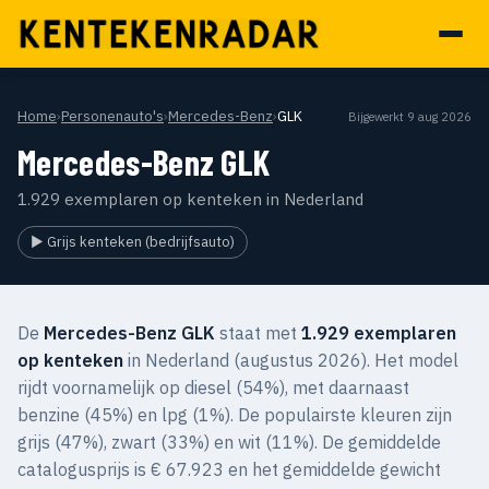
Home
›
Personenauto's
›
Mercedes-Benz
›
GLK
Bijgewerkt 9 aug 2026
Mercedes-Benz GLK
1.929 exemplaren op kenteken in Nederland
▶ Grijs kenteken (bedrijfsauto)
De
Mercedes-Benz GLK
staat met
1.929 exemplaren
op kenteken
in Nederland (augustus 2026). Het model
rijdt voornamelijk op diesel (54%), met daarnaast
benzine (45%) en lpg (1%). De populairste kleuren zijn
grijs (47%), zwart (33%) en wit (11%). De gemiddelde
catalogusprijs is € 67.923 en het gemiddelde gewicht