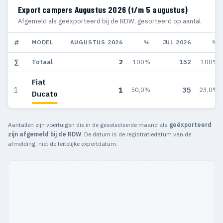
Export campers Augustus 2026 (t/m 5 augustus)
Afgemeld als geëxporteerd bij de RDW, gesorteerd op aantal
#
MODEL
AUGUSTUS 2026
%
JUL 2026
%
∑
Totaal
2
100%
152
100%
Fiat
1
35
1
50,0%
23,0%
Ducato
Aantallen zijn voertuigen die in de geselecteerde maand als
geëxporteerd
zijn afgemeld bij de RDW
. De datum is de registratiedatum van de
afmelding, niet de feitelijke exportdatum.