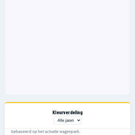
1995
3
—
1994
2
—
1993
5
—
1992
4
—
1991
6
2
1990
2
—
1989
3
—
Kleurverdeling
Gebaseerd op het actuele wagenpark.