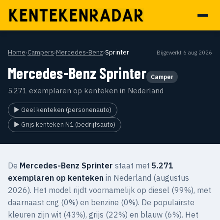
Home
›
Campers
›
Mercedes-Benz
›
Sprinter
Bijgewerkt 6 aug 2026
Mercedes-Benz Sprinter
Camper
5.271 exemplaren op kenteken in Nederland
▶ Geel kenteken (personenauto)
▶ Grijs kenteken N1 (bedrijfsauto)
De
Mercedes-Benz Sprinter
staat met
5.271
exemplaren op kenteken
in Nederland (augustus
2026). Het model rijdt voornamelijk op diesel (99%), met
daarnaast cng (0%) en benzine (0%). De populairste
kleuren zijn wit (43%), grijs (22%) en blauw (6%). Het