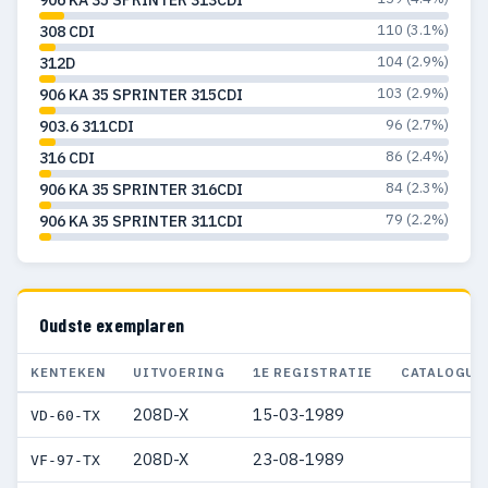
110 (3.1%)
308 CDI
104 (2.9%)
312D
103 (2.9%)
906 KA 35 SPRINTER 315CDI
96 (2.7%)
903.6 311CDI
86 (2.4%)
316 CDI
84 (2.3%)
906 KA 35 SPRINTER 316CDI
79 (2.2%)
906 KA 35 SPRINTER 311CDI
Oudste exemplaren
KENTEKEN
UITVOERING
1E REGISTRATIE
CATALOGUS
208D-X
15-03-1989
VD-60-TX
208D-X
23-08-1989
VF-97-TX