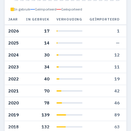
1990
1992
1994
1996
1998
2000
2002
2004
2006
2008
2010
2012
2014
2016
2018
2020
2022
2024
2026
In gebruik
Geïmporteerd
Geëxporteerd
JAAR
IN GEBRUIK
VERHOUDING
GEÏMPORTEERD
G
2026
17
1
2025
14
—
2024
30
12
2023
34
11
2022
40
19
2021
70
42
2020
78
46
2019
139
89
2018
132
63