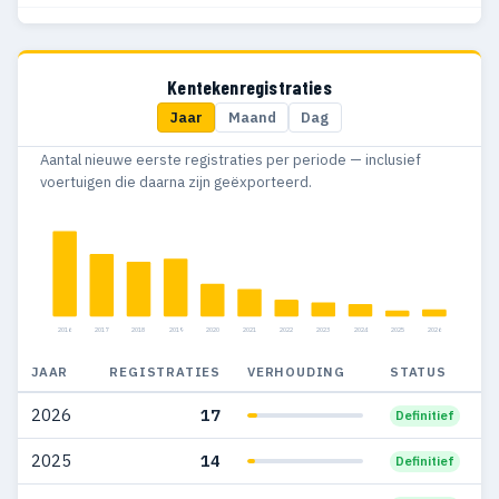
2017
151
84
2016
195
97
Kentekenregistraties
Jaar
Maand
Dag
2015
207
111
Aantal nieuwe eerste registraties per periode — inclusief
2014
273
134
voertuigen die daarna zijn geëxporteerd.
2013
282
131
2012
332
118
2011
371
128
2016
2017
2018
2019
2020
2021
2022
2023
2024
2025
2026
2010
339
130
JAAR
REGISTRATIES
VERHOUDING
STATUS
2009
274
74
2026
17
Definitief
2008
333
94
2025
14
Definitief
2007
286
99