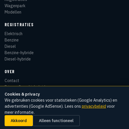
Wagenpark
Modellen
REGISTRATIES
Elektrisch
Benzine
Diesel
Benzine-hybride
Diesel-hybride
OVER
Contact
Privacy & cookiebeleid
Disclaimer
Cookies & privacy
Sitemap
We gebruiken cookies voor statistieken (Google Analytics) en
advertenties (Google AdSense). Lees ons
privacybeleid
voor
meer informatie.
Akkoord
Alleen functioneel
© 2026 Kentekenradar
Cookie-instellingen