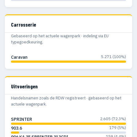
Carrosserie
Gebaseerd op het actuele wagenpark · indeling via EU
typegoedkeuring.
5.271 (100%)
Caravan
Uitvoeringen
Handelsnamen zoals de RDW registreert · gebaseerd op het
actuele wagenpark.
2.605 (72.3%)
SPRINTER
179 (5%)
903.6
159 (4.4%)
906 KA 35 SPRINTER 313CDI