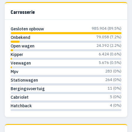
Carrosserie
985.904 (89.5%)
Gesloten opbouw
79.058 (7.2%)
Onbekend
24.392 (2.2%)
Open wagen
6.424 (0.6%)
Kipper
5.676 (0.5%)
Veewagen
283 (0%)
Mpv
264 (0%)
Stationwagen
11 (0%)
Bergingsvoertuig
5 (0%)
Cabriolet
4 (0%)
Hatchback