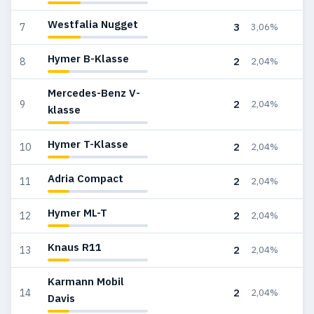
Westfalia Nugget
3
7
3,06%
Hymer B-Klasse
2
8
2,04%
Mercedes-Benz V-
2
9
2,04%
klasse
Hymer T-Klasse
2
10
2,04%
Adria Compact
2
11
2,04%
Hymer ML-T
2
12
2,04%
Knaus R11
2
13
2,04%
Karmann Mobil
2
14
2,04%
Davis