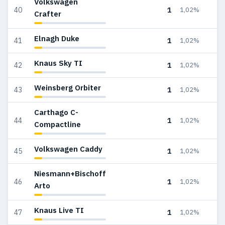
Volkswagen
1
40
1,02%
Crafter
Elnagh Duke
1
41
1,02%
Knaus Sky TI
1
42
1,02%
Weinsberg Orbiter
1
43
1,02%
Carthago C-
1
44
1,02%
Compactline
Volkswagen Caddy
1
45
1,02%
Niesmann+Bischoff
1
46
1,02%
Arto
Knaus Live TI
1
47
1,02%