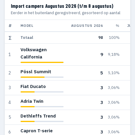
Import campers Augustus 2026 (t/m 8 augustus)
Eerder in het buitenland geregistreerd, gesorteerd op aantal
#
MODEL
AUGUSTUS 2026
%
JUL
∑
Totaal
98
100%
Volkswagen
9
1
9,18%
California
Pössl Summit
5
2
5,10%
Fiat Ducato
3
3
3,06%
Adria Twin
3
4
3,06%
Dethleffs Trend
3
5
3,06%
Capron T-serie
3
6
3,06%