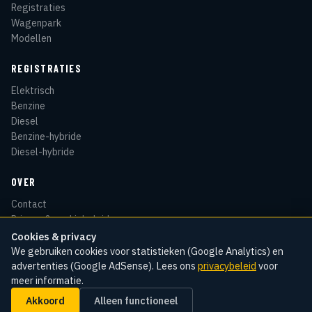
Registraties
Wagenpark
Modellen
REGISTRATIES
Elektrisch
Benzine
Diesel
Benzine-hybride
Diesel-hybride
OVER
Contact
Privacy & cookiebeleid
Disclaimer
Cookies & privacy
Sitemap
We gebruiken cookies voor statistieken (Google Analytics) en
advertenties (Google AdSense). Lees ons
privacybeleid
voor
meer informatie.
Akkoord
Alleen functioneel
© 2026 Kentekenradar
Cookie-instellingen