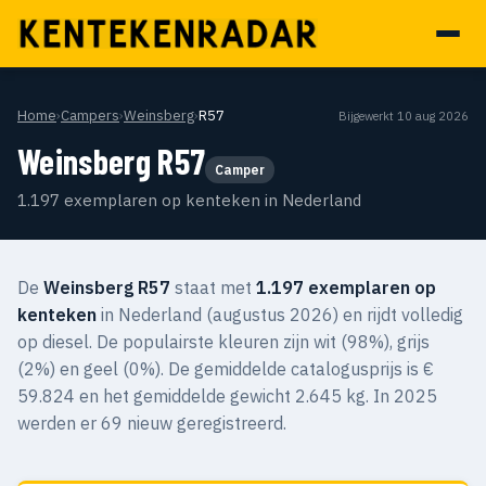
Home
›
Campers
›
Weinsberg
›
R57
Bijgewerkt 10 aug 2026
Weinsberg R57
Camper
1.197 exemplaren op kenteken in Nederland
De
Weinsberg R57
staat met
1.197 exemplaren op
kenteken
in Nederland (augustus 2026) en rijdt volledig
op diesel. De populairste kleuren zijn wit (98%), grijs
(2%) en geel (0%). De gemiddelde catalogusprijs is €
59.824 en het gemiddelde gewicht 2.645 kg. In 2025
werden er 69 nieuw geregistreerd.