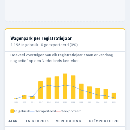
Wagenpark per registratiejaar
1.196 in gebruik · 0 geëxporteerd (0%)
Hoeveel voertuigen van elk registratiejaar staan er vandaag
nog actief op een Nederlands kenteken.
2014
2015
2016
2017
2018
2019
2020
2021
2022
2023
2024
2025
2026
In gebruik
Geïmporteerd
Geëxporteerd
JAAR
IN GEBRUIK
VERHOUDING
GEÏMPORTEERD
G