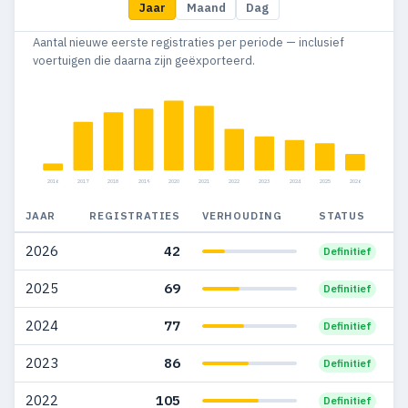
Jaar
Maand
Dag
2015
26
20
Aantal nieuwe eerste registraties per periode — inclusief
2014
1
1
voertuigen die daarna zijn geëxporteerd.
2016
2017
2018
2019
2020
2021
2022
2023
2024
2025
2026
JAAR
REGISTRATIES
VERHOUDING
STATUS
2026
42
Definitief
2025
69
Definitief
2024
77
Definitief
2023
86
Definitief
2022
105
Definitief