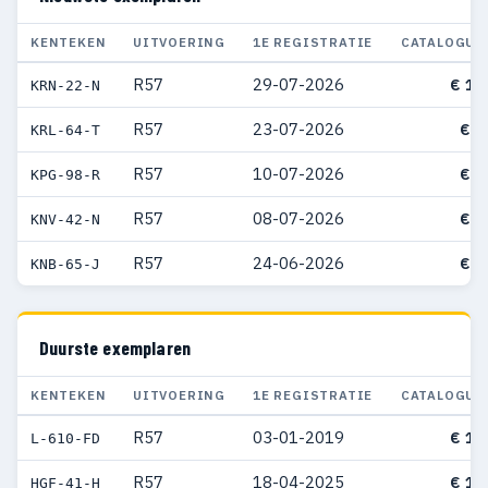
KENTEKEN
UITVOERING
1E REGISTRATIE
CATALOGUS
R57
29-07-2026
€ 10
KRN-22-N
R57
23-07-2026
€ 9
KRL-64-T
R57
10-07-2026
€ 8
KPG-98-R
R57
08-07-2026
€ 9
KNV-42-N
R57
24-06-2026
€ 8
KNB-65-J
Duurste exemplaren
KENTEKEN
UITVOERING
1E REGISTRATIE
CATALOGUS
R57
03-01-2019
€ 11
L-610-FD
R57
18-04-2025
€ 10
HGF-41-H