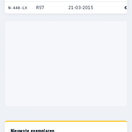
R57
21-03-2015
€ 4
N-448-LX
Nieuwste exemplaren