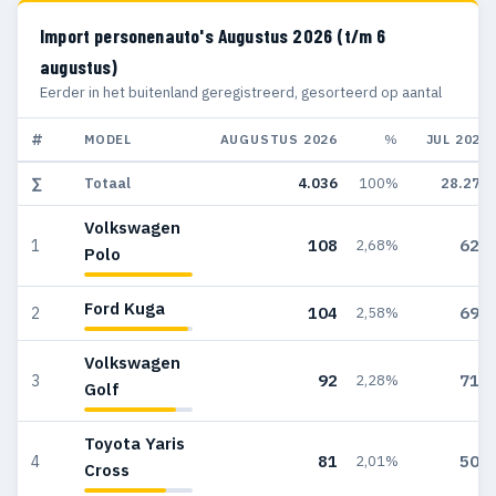
Import personenauto's Augustus 2026 (t/m 6
augustus)
Eerder in het buitenland geregistreerd, gesorteerd op aantal
#
MODEL
AUGUSTUS 2026
%
JUL 2026
∑
Totaal
4.036
100%
28.276
Volkswagen
108
627
1
2,68%
Polo
Ford Kuga
104
690
2
2,58%
Volkswagen
92
718
3
2,28%
Golf
Toyota Yaris
81
506
4
2,01%
Cross