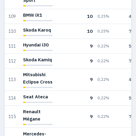
Sport
BMW iX1
10
40
109
0,25%
Skoda Karoq
10
76
110
0,25%
Hyundai i30
9
54
111
0,22%
Skoda Kamiq
9
71
112
0,22%
Mitsubishi
9
40
113
0,22%
Eclipse Cross
Seat Ateca
9
59
114
0,22%
Renault
9
76
115
0,22%
Mégane
Mercedes-