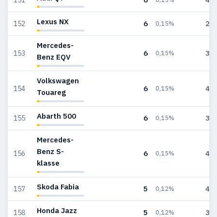
Lexus NX
6
28
152
0,15%
Mercedes-
6
30
153
0,15%
Benz EQV
Volkswagen
6
47
154
0,15%
Touareg
Abarth 500
6
36
155
0,15%
Mercedes-
Benz S-
6
48
156
0,15%
klasse
Skoda Fabia
5
47
157
0,12%
Honda Jazz
5
31
158
0,12%