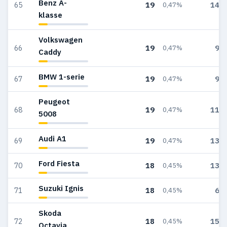
Benz A-
19
146
65
0,47%
klasse
Volkswagen
19
97
66
0,47%
Caddy
BMW 1-serie
19
99
67
0,47%
Peugeot
19
112
68
0,47%
5008
Audi A1
19
136
69
0,47%
Ford Fiesta
18
130
70
0,45%
Suzuki Ignis
18
69
71
0,45%
Skoda
18
151
72
0,45%
Octavia