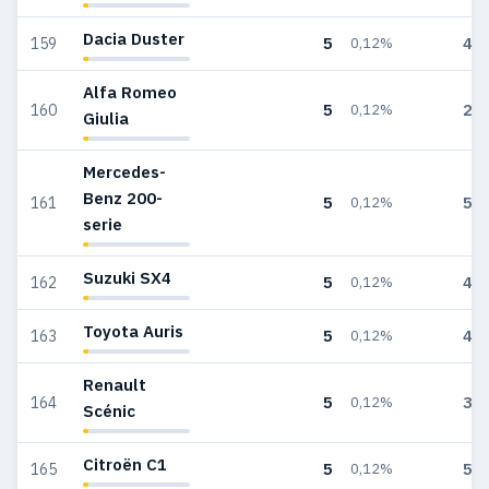
Dacia Duster
5
43
159
0,12%
Alfa Romeo
5
20
160
0,12%
Giulia
Mercedes-
Benz 200-
5
51
161
0,12%
serie
Suzuki SX4
5
43
162
0,12%
Toyota Auris
5
44
163
0,12%
Renault
5
39
164
0,12%
Scénic
Citroën C1
5
57
165
0,12%