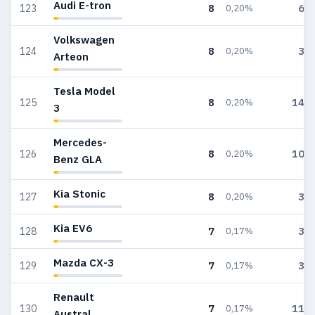
Audi E-tron
8
64
123
0,20%
Volkswagen
8
32
124
0,20%
Arteon
Tesla Model
8
145
125
0,20%
3
Mercedes-
8
101
126
0,20%
Benz GLA
Kia Stonic
8
37
127
0,20%
Kia EV6
7
33
128
0,17%
Mazda CX-3
7
30
129
0,17%
Renault
7
116
130
0,17%
Austral