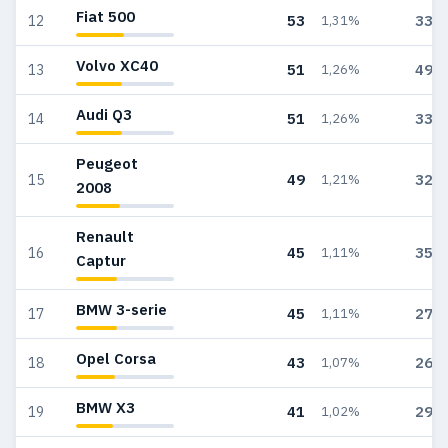
Fiat 500
53
331
12
1,31%
Volvo XC40
51
499
13
1,26%
Audi Q3
51
330
14
1,26%
Peugeot
49
325
15
1,21%
2008
Renault
45
354
16
1,11%
Captur
BMW 3-serie
45
278
17
1,11%
Opel Corsa
43
266
18
1,07%
BMW X3
41
298
19
1,02%