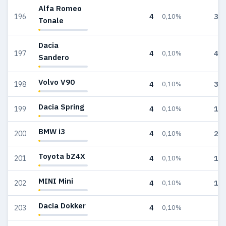
Alfa Romeo
4
30
196
0,10%
Tonale
Dacia
4
48
197
0,10%
Sandero
Volvo V90
4
36
198
0,10%
Dacia Spring
4
15
199
0,10%
BMW i3
4
26
200
0,10%
Toyota bZ4X
4
18
201
0,10%
MINI Mini
4
19
202
0,10%
Dacia Dokker
4
9
203
0,10%