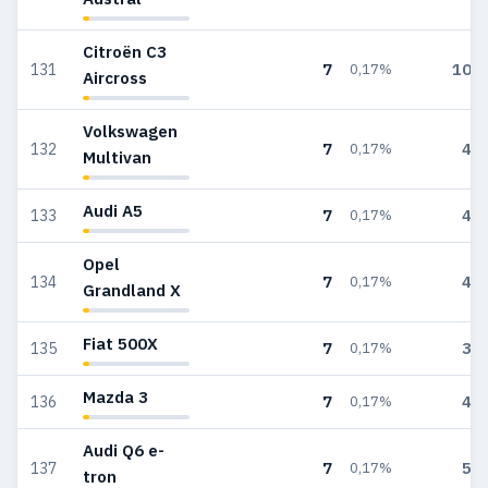
Citroën C3
7
106
131
0,17%
Aircross
Volkswagen
7
43
132
0,17%
Multivan
Audi A5
7
47
133
0,17%
Opel
7
48
134
0,17%
Grandland X
Fiat 500X
7
36
135
0,17%
Mazda 3
7
44
136
0,17%
Audi Q6 e-
7
51
137
0,17%
tron