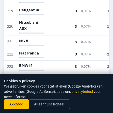
Peugeot 408
3
31
219
0,07%
Mitsubishi
3
12
220
0,07%
ASX
MG 5
3
2
221
0,07%
Fiat Panda
3
21
222
0,07%
BMW i4
3
37
223
0,07%
Lexus LBX
3
26
224
0,07%
Cookies & privacy
We gebruiken cookies voor statistieken (Google Analytics) en
Alfa Romeo
advertenties (Google AdSense). Lees ons
privacybeleid
voor
3
27
225
0,07%
Stelvio
meer informatie.
Akkoord
Alleen functioneel
Nissan X-
3
19
226
0,07%