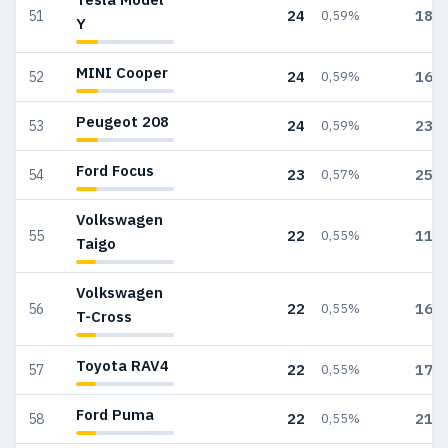
24
180
51
0,59%
Y
MINI Cooper
24
168
52
0,59%
Peugeot 208
24
236
53
0,59%
Ford Focus
23
252
54
0,57%
Volkswagen
22
116
55
0,55%
Taigo
Volkswagen
22
169
56
0,55%
T-Cross
Toyota RAV4
22
174
57
0,55%
Ford Puma
22
215
58
0,55%