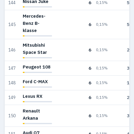
Nissan Juke
6
53
144
0,15%
Mercedes-
Benz B-
6
57
145
0,15%
klasse
Mitsubishi
6
20
146
0,15%
Space Star
Peugeot 108
6
31
147
0,15%
Ford C-MAX
6
18
148
0,15%
Lexus RX
6
25
149
0,15%
Renault
6
38
150
0,15%
Arkana
Audi Q7
6
48
151
0,15%