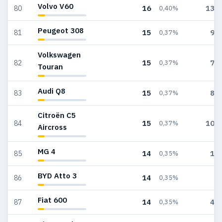
Volvo V60
16
138
80
0,40%
Peugeot 308
15
99
81
0,37%
Volkswagen
15
72
82
0,37%
Touran
Audi Q8
15
89
83
0,37%
Citroën C5
15
107
84
0,37%
Aircross
MG 4
14
18
85
0,35%
BYD Atto 3
14
7
86
0,35%
Fiat 600
14
41
87
0,35%