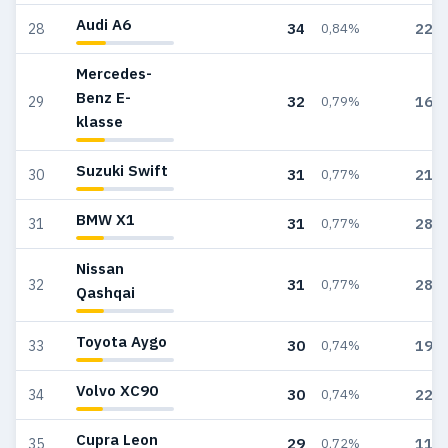
Audi A6
34
225
28
0,84%
Mercedes-
Benz E-
32
162
29
0,79%
klasse
Suzuki Swift
31
211
30
0,77%
BMW X1
31
286
31
0,77%
Nissan
31
285
32
0,77%
Qashqai
Toyota Aygo
30
198
33
0,74%
Volvo XC90
30
220
34
0,74%
Cupra Leon
29
115
35
0,72%