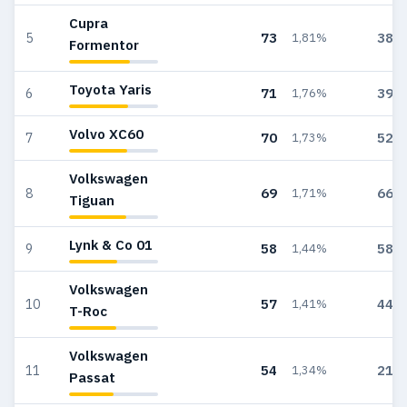
Cupra
73
389
5
1,81%
Formentor
Toyota Yaris
71
398
6
1,76%
Volvo XC60
70
522
7
1,73%
Volkswagen
69
661
8
1,71%
Tiguan
Lynk & Co 01
58
585
9
1,44%
Volkswagen
57
447
10
1,41%
T-Roc
Volkswagen
54
214
11
1,34%
Passat