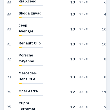
Kia Xceed
13
61
88
0,32%
Skoda Enyaq
13
44
89
0,32%
Jeep
13
102
90
0,32%
Avenger
Renault Clio
13
100
91
0,32%
Porsche
13
84
92
0,32%
Cayenne
Mercedes-
13
88
93
0,32%
Benz CLA
Opel Astra
12
119
94
0,30%
Cupra
12
72
95
0,30%
Terramar