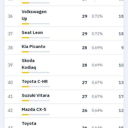
Volkswagen
29
187
36
0,72%
Up
Seat Leon
29
180
37
0,72%
Kia Picanto
28
92
38
0,69%
Skoda
28
104
39
0,69%
Kodiaq
Toyota C-HR
27
139
40
0,67%
Suzuki Vitara
27
176
41
0,67%
Mazda CX-5
26
124
42
0,64%
Toyota
26
154
43
0,64%