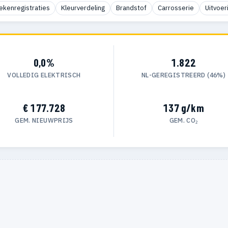
ekenregistraties
Kleurverdeling
Brandstof
Carrosserie
Uitvoer
0,0%
1.822
VOLLEDIG ELEKTRISCH
NL-GEREGISTREERD (46%)
€ 177.728
137 g/km
GEM. NIEUWPRIJS
GEM. CO₂