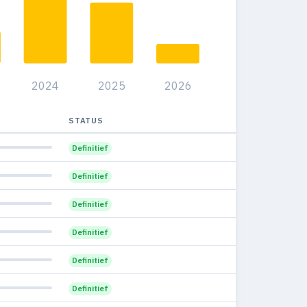
28
22
7.8%
90
11
11.7%
2024
2025
2026
STATUS
Definitief
Definitief
Definitief
Definitief
Definitief
Definitief