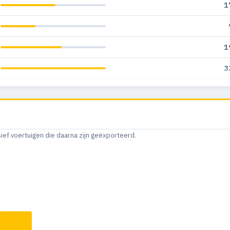
1
1
3
2
sief voertuigen die daarna zijn geëxporteerd.
1
1
1