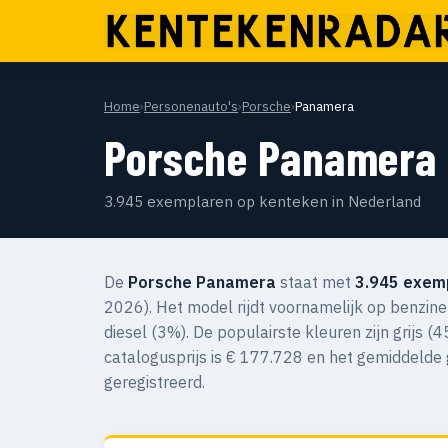
Home
›
Personenauto's
›
Porsche
›
Panamera
Porsche Panamera
3.945 exemplaren op kenteken in Nederland
De
Porsche Panamera
staat met
3.945 exem
2026). Het model rijdt voornamelijk op benzin
diesel (3%). De populairste kleuren zijn grijs
catalogusprijs is € 177.728 en het gemiddelde
geregistreerd.