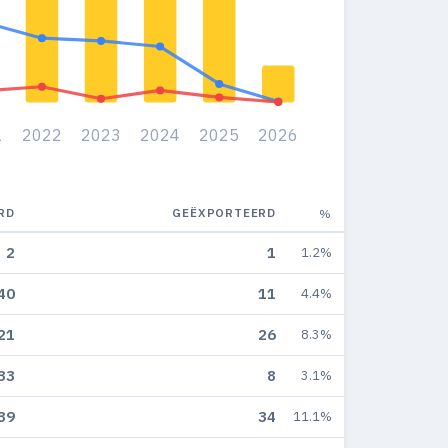
1
2022
2023
2024
2025
2026
RD
GEËXPORTEERD
%
2
1
1.2%
40
11
4.4%
21
26
8.3%
33
8
3.1%
39
34
11.1%