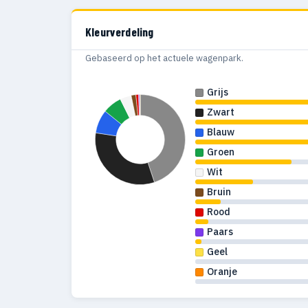
Kleurverdeling
Gebaseerd op het actuele wagenpark.
Grijs
Zwart
Blauw
Groen
Wit
Bruin
Rood
Paars
Geel
Oranje