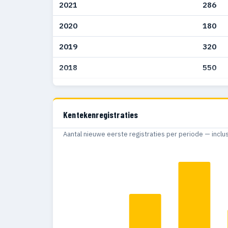
2021
286
2020
180
2019
320
2018
550
2017
363
2016
51
Kentekenregistraties
2015
95
Aantal nieuwe eerste registraties per periode — inclu
2014
151
2013
136
2012
153
2011
185