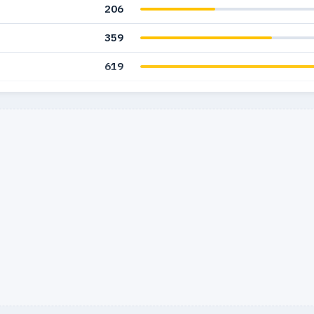
206
359
619
444
45