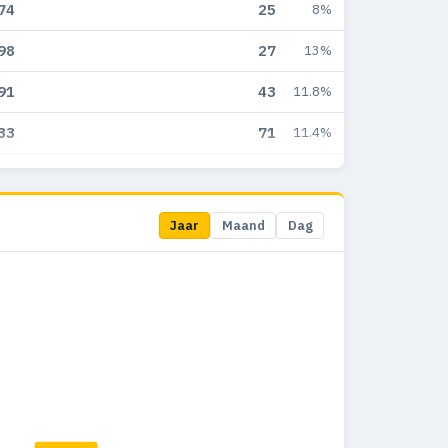
74
25
8%
98
27
13%
91
43
11.8%
33
71
11.4%
40
83
18.6%
42
8
13.6%
Jaar
Maand
Dag
58
23
19.5%
93
27
15.2%
10
25
15.5%
44
36
19%
45
20
9.8%