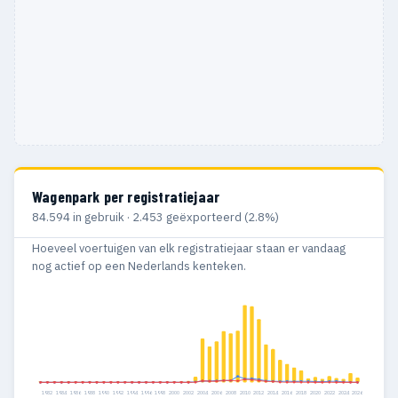
Wagenpark per registratiejaar
84.594 in gebruik · 2.453 geëxporteerd (2.8%)
Hoeveel voertuigen van elk registratiejaar staan er vandaag
nog actief op een Nederlands kenteken.
1982
1984
1986
1988
1990
1992
1994
1996
1998
2000
2002
2004
2006
2008
2010
2012
2014
2016
2018
2020
2022
2024
2026