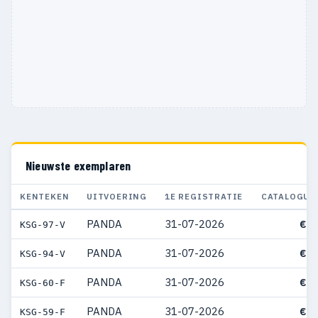
Nieuwste exemplaren
KENTEKEN
UITVOERING
1E REGISTRATIE
CATALOGUS
PANDA
31-07-2026
€ 3
KSG-97-V
PANDA
31-07-2026
€ 3
KSG-94-V
PANDA
31-07-2026
€ 3
KSG-60-F
PANDA
31-07-2026
€ 3
KSG-59-F