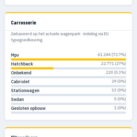
Carrosserie
Gebaseerd op het actuele wagenpark · indeling via EU
typegoedkeuring.
61.244 (72.7%)
Mpv
22.771 (27%)
Hatchback
220 (0.3%)
Onbekend
29 (0%)
Cabriolet
13 (0%)
Stationwagen
5 (0%)
Sedan
1 (0%)
Gesloten opbouw