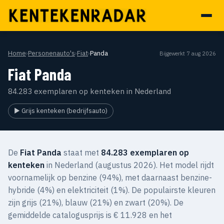
Home
›
Personenauto's
›
Fiat
›
Panda
Bijgewerkt 7 aug 2026
Fiat Panda
84.283 exemplaren op kenteken in Nederland
▶ Grijs kenteken (bedrijfsauto)
De
Fiat Panda
staat met
84.283 exemplaren op
kenteken
in Nederland (augustus 2026). Het model rijdt
voornamelijk op benzine (94%), met daarnaast benzine-
hybride (4%) en elektriciteit (1%). De populairste kleuren
zijn grijs (21%), blauw (21%) en zwart (20%). De
gemiddelde catalogusprijs is € 11.928 en het