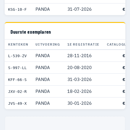
PANDA
31-07-2026
€ 2
KSG-10-F
Duurste exemplaren
KENTEKEN
UITVOERING
1E REGISTRATIE
CATALOGUS
PANDA
28-11-2016
€ 3
L-539-ZV
PANDA
20-08-2020
€ 3
S-997-LL
PANDA
31-03-2026
€ 3
KFF-66-S
PANDA
18-02-2026
€ 3
JXV-02-R
PANDA
30-01-2026
€ 3
JVS-49-X