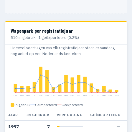
Wagenpark per registratiejaar
510 in gebruik · 1 geëxporteerd (0.2%)
Hoeveel voertuigen van elk registratiejaar staan er vandaag
nog actief op een Nederlands kenteken.
1981
1982
1983
1984
1985
1986
1987
1988
1989
1990
1991
1992
1993
1994
1995
1996
1997
In gebruik
Geïmporteerd
Geëxporteerd
JAAR
IN GEBRUIK
VERHOUDING
GEÏMPORTEERD
G
1997
7
—