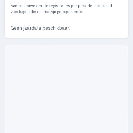
Aantal nieuwe eerste registraties per periode — inclusief
1985
72
49
voertuigen die daarna zijn geëxporteerd.
1984
29
14
Geen jaardata beschikbaar.
1983
17
9
1982
18
11
1981
23
11