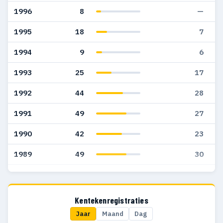
1996
8
—
1995
18
7
1994
9
6
1993
25
17
1992
44
28
1991
49
27
1990
42
23
1989
49
30
1988
22
21
1987
15
8
Kentekenregistraties
Jaar
Maand
Dag
1986
63
41