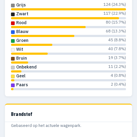
124 (24.3%)
Grijs
117 (22.9%)
Zwart
80 (15.7%)
Rood
68 (13.3%)
Blauw
45 (8.8%)
Groen
40 (7.8%)
Wit
19 (3.7%)
Bruin
11 (2.2%)
Onbekend
4 (0.8%)
Geel
2 (0.4%)
Paars
Brandstof
Gebaseerd op het actuele wagenpark.