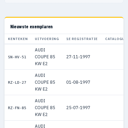
Nieuwste exemplaren
KENTEKEN
UITVOERING
1E REGISTRATIE
CATALOGUS
AUDI
COUPE 85
27-11-1997
SN-HV-51
KW E2
AUDI
COUPE 85
01-08-1997
RZ-LD-27
KW E2
AUDI
COUPE 85
25-07-1997
RZ-FN-85
KW E2
AUDI