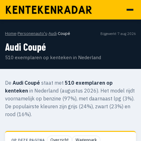
Home
›
Personenauto's
›
Audi
›
Coupé
Bijgewerkt 7 aug 2026
Audi Coupé
510 exemplaren op kenteken in Nederland
De
Audi Coupé
staat met
510 exemplaren op
kenteken
in Nederland (augustus 2026). Het model rijdt
voornamelijk op benzine (97%), met daarnaast lpg (3%).
De populairste kleuren zijn grijs (24%), zwart (23%) en
rood (16%).
Overzicht
Wagenpark
OP DEZE PAGINA