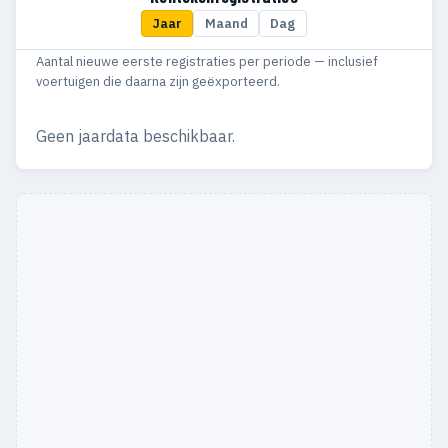
Jaar
Maand
Dag
1988
11
11
Aantal nieuwe eerste registraties per periode — inclusief
1987
38
24
voertuigen die daarna zijn geëxporteerd.
1986
136
125
Geen jaardata beschikbaar.
1985
134
122
1984
83
76
1981
1
1