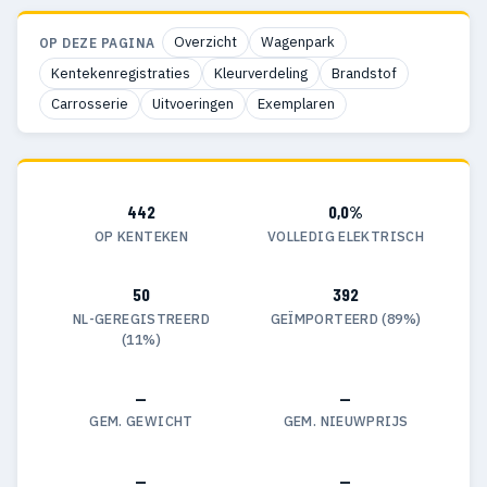
Overzicht
Wagenpark
OP DEZE PAGINA
Kentekenregistraties
Kleurverdeling
Brandstof
Carrosserie
Uitvoeringen
Exemplaren
442
0,0%
OP KENTEKEN
VOLLEDIG ELEKTRISCH
50
392
NL-GEREGISTREERD
GEÏMPORTEERD (89%)
(11%)
—
—
GEM. GEWICHT
GEM. NIEUWPRIJS
—
—