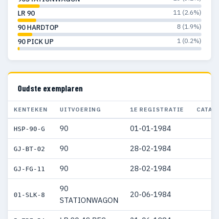
11 (2.6%)
LR 90
8 (1.9%)
90 HARDTOP
1 (0.2%)
90 PICK UP
Oudste exemplaren
KENTEKEN
UITVOERING
1E REGISTRATIE
CATAL
90
01-01-1984
HSP-90-G
90
28-02-1984
GJ-BT-02
90
28-02-1984
GJ-FG-11
90
20-06-1984
01-SLK-8
STATIONWAGON