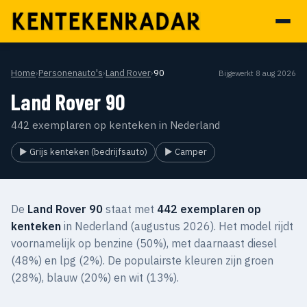
Home
›
Personenauto's
›
Land Rover
›
90
Bijgewerkt 8 aug 2026
Land Rover 90
442 exemplaren op kenteken in Nederland
▶ Grijs kenteken (bedrijfsauto)
▶ Camper
De
Land Rover 90
staat met
442 exemplaren op
kenteken
in Nederland (augustus 2026). Het model rijdt
voornamelijk op benzine (50%), met daarnaast diesel
(48%) en lpg (2%). De populairste kleuren zijn groen
(28%), blauw (20%) en wit (13%).