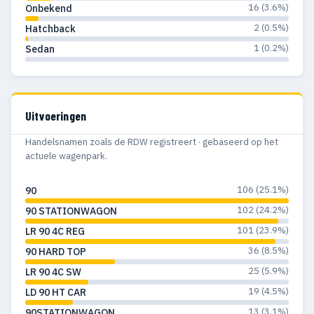
16 (3.6%)
Onbekend
2 (0.5%)
Hatchback
1 (0.2%)
Sedan
Uitvoeringen
Handelsnamen zoals de RDW registreert · gebaseerd op het
actuele wagenpark.
106 (25.1%)
90
102 (24.2%)
90 STATIONWAGON
101 (23.9%)
LR 90 4C REG
36 (8.5%)
90 HARD TOP
25 (5.9%)
LR 90 4C SW
19 (4.5%)
LD 90 HT CAR
13 (3.1%)
90STATIONWAGON