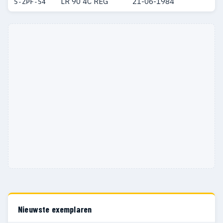
LR 90 4C REG
21-06-1984
5-ZPF-54
Nieuwste exemplaren