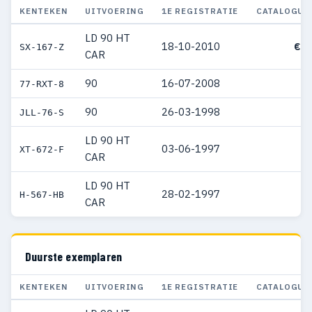
KENTEKEN
UITVOERING
1E REGISTRATIE
CATALOGUS
LD 90 HT
18-10-2010
€ 4
SX-167-Z
CAR
90
16-07-2008
77-RXT-8
90
26-03-1998
JLL-76-S
LD 90 HT
03-06-1997
XT-672-F
CAR
LD 90 HT
28-02-1997
H-567-HB
CAR
Duurste exemplaren
KENTEKEN
UITVOERING
1E REGISTRATIE
CATALOGUS