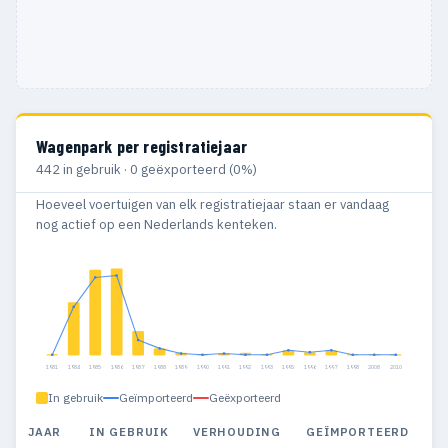
Wagenpark per registratiejaar
442 in gebruik · 0 geëxporteerd (0%)
Hoeveel voertuigen van elk registratiejaar staan er vandaag
nog actief op een Nederlands kenteken.
1981
1984
1985
1986
1987
1988
1989
1990
1991
1992
1993
1995
1996
1997
1998
2008
2010
In gebruik
Geïmporteerd
Geëxporteerd
JAAR
IN GEBRUIK
VERHOUDING
GEÏMPORTEERD
G