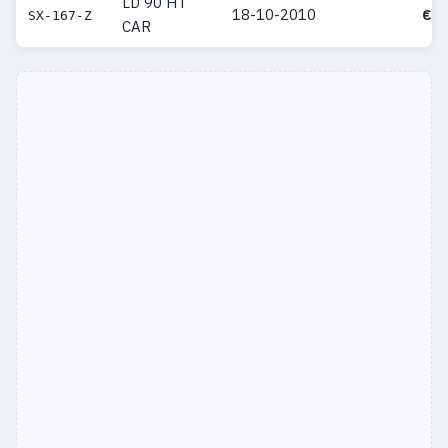
LD 90 HT
18-10-2010
€ 4
SX-167-Z
CAR