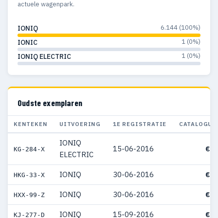
actuele wagenpark.
6.144 (100%)
IONIQ
1 (0%)
IONIC
1 (0%)
IONIQ ELECTRIC
Oudste exemplaren
KENTEKEN
UITVOERING
1E REGISTRATIE
CATALOGUS
IONIQ
15-06-2016
€ 2
KG-284-X
ELECTRIC
IONIQ
30-06-2016
€ 3
HKG-33-X
IONIQ
30-06-2016
€ 4
HXX-99-Z
IONIQ
15-09-2016
€ 2
KJ-277-D