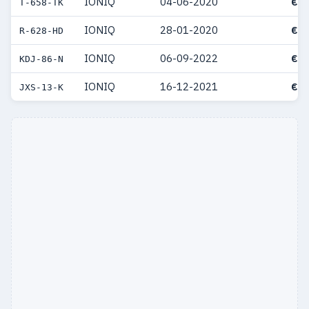
IONIQ
04-06-2020
€ 5
T-658-TK
IONIQ
28-01-2020
€ 4
R-628-HD
IONIQ
06-09-2022
€ 4
KDJ-86-N
IONIQ
16-12-2021
€ 4
JXS-13-K