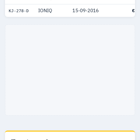
IONIQ
15-09-2016
€ 2
KJ-278-D