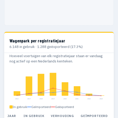
Wagenpark per registratiejaar
6.148 in gebruik · 1.288 geëxporteerd (17.3%)
Hoeveel voertuigen van elk registratiejaar staan er vandaag
nog actief op een Nederlands kenteken.
2016
2017
2018
2019
2020
2021
2022
2023
In gebruik
Geïmporteerd
Geëxporteerd
JAAR
IN GEBRUIK
VERHOUDING
GEÏMPORTEERD
G