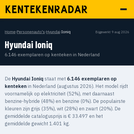
Home
›
Personenauto's
›
Hyundai
›
Ioniq
Bijgewerkt 9 aug 2026
Hyundai Ioniq
6.146 exemplaren op kenteken in Nederland
De
Hyundai Ioniq
staat met
6.146 exemplaren op
kenteken
in Nederland (augustus 2026). Het model rijdt
voornamelijk op elektriciteit (52%), met daarnaast
benzine-hybride (48%) en benzine (0%). De populairste
kleuren zijn grijs (35%), wit (28%) en zwart (20%). De
gemiddelde catalogusprijs is € 33.497 en het
gemiddelde gewicht 1.401 kg.