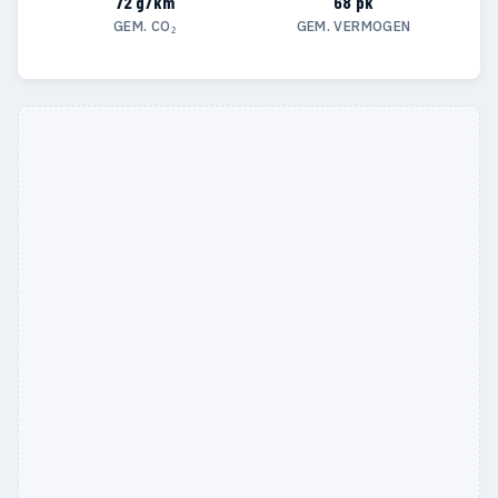
72 g/km
68 pk
GEM. CO₂
GEM. VERMOGEN