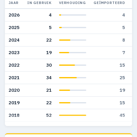
JAAR
IN GEBRUIK
VERHOUDING
GEÏMPORTEERD
G
2026
4
4
2025
5
5
2024
22
8
2023
19
7
2022
30
15
2021
34
25
2020
21
19
2019
22
15
2018
52
45
2017
49
49