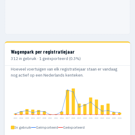
Wagenpark per registratiejaar
312 in gebruik · 1 geëxporteerd (0.3%)
Hoeveel voertuigen van elk registratiejaar staan er vandaag
nog actief op een Nederlands kenteken.
2003
2004
2005
2006
2007
2008
2010
2011
2016
2017
2018
2019
2020
2021
2022
2023
2024
2025
2026
In gebruik
Geïmporteerd
Geëxporteerd