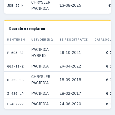
CHRYSLER
13-08-2025
€ 6
JDB-59-N
PACIFICA
Duurste exemplaren
KENTEKEN
UITVOERING
1E REGISTRATIE
CATALOGUS
PACIFICA
28-10-2021
€ 16
P-605-BJ
HYBRID
PACIFICA
29-04-2022
€ 14
GGJ-11-Z
CHRYSLER
18-09-2018
€ 13
H-350-SB
PACIFICA
PACIFICA
28-02-2017
€ 12
Z-436-LP
PACIFICA
24-06-2020
€ 12
L-462-VV