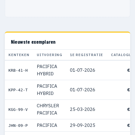
Nieuwste exemplaren
KENTEKEN
UITVOERING
1E REGISTRATIE
CATALOGUS
PACIFICA
01-07-2026
€ 6
KRB-41-H
HYBRID
PACIFICA
01-07-2026
€ 6
KPP-42-T
HYBRID
CHRYSLER
25-03-2026
€ 5
KGG-99-V
PACIFICA
PACIFICA
29-09-2025
€ 5
JHN-09-P