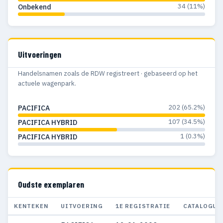
34 (11%)
Onbekend
Uitvoeringen
Handelsnamen zoals de RDW registreert · gebaseerd op het
actuele wagenpark.
202 (65.2%)
PACIFICA
107 (34.5%)
PACIFICA HYBRID
1 (0.3%)
PACIFICA HYBRID
Oudste exemplaren
KENTEKEN
UITVOERING
1E REGISTRATIE
CATALOGUS