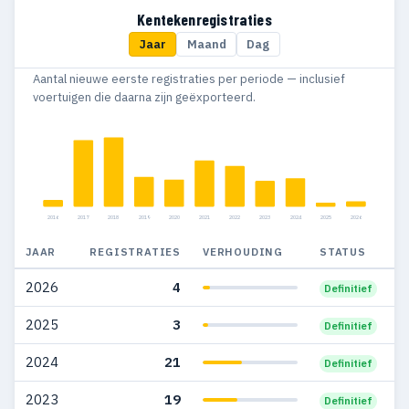
2016
6
6
Kentekenregistraties
Jaar
Maand
Dag
2011
1
—
Aantal nieuwe eerste registraties per periode — inclusief
2010
1
—
voertuigen die daarna zijn geëxporteerd.
2008
7
6
2007
9
7
2006
10
4
2016
2017
2018
2019
2020
2021
2022
2023
2024
2025
2026
2005
11
8
JAAR
REGISTRATIES
VERHOUDING
STATUS
2004
7
6
2026
4
Definitief
2003
2
2
2025
3
Definitief
2024
21
Definitief
2023
19
Definitief