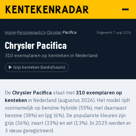
Home
›
Personenauto's
›
Chrysler
›
Pacifica
Bijgewerkt 7 aug 2026
Chrysler Pacifica
310 exemplaren op kenteken in Nederland
▶ Grijs kenteken (bedrijfsauto)
De
Chrysler Pacifica
staat met
310 exemplaren op
kenteken
in Nederland (augustus 2026). Het model rijdt
voornamelijk op benzine-hybride (55%), met daarnaast
benzine (38%) en lpg (6%). De populairste kleuren zijn
grijs (36%), zwart (33%) en wit (13%). In 2025 werden er
3 nieuw geregistreerd.