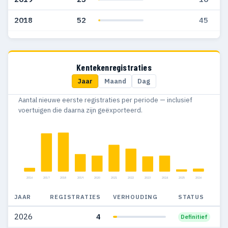
2018
52
45
2017
50
49
2016
39
39
Kentekenregistraties
Jaar
Maand
Dag
2015
35
35
Aantal nieuwe eerste registraties per periode — inclusief
2014
57
57
voertuigen die daarna zijn geëxporteerd.
2013
46
45
2012
41
41
2011
82
60
2016
2017
2018
2019
2020
2021
2022
2023
2024
2025
2026
2010
155
69
JAAR
REGISTRATIES
VERHOUDING
STATUS
2009
184
55
2026
4
Definitief