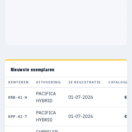
1933
1
1
1929
1
1
Nieuwste exemplaren
KENTEKEN
UITVOERING
1E REGISTRATIE
CATALOGUS
PACIFICA
01-07-2026
€ 6
KRB-41-H
HYBRID
PACIFICA
01-07-2026
€ 6
KPP-42-T
HYBRID
CHRYSLER