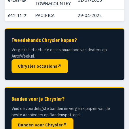
01-07-2015
G-198-NH
TOWN&COUNTRY
PACIFICA
29-04-2022
GGJ-11-Z
Tweedehands Chrysler kopen?
Vergelijk het actuele occasionaanbod van dealers op
AutoWeek.nl.
Chrysler occasions
↗
Banden voor je Chrysler?
Vind de voordeligste banden en vergelijk prijzen van de
beste aanbieders op Bandenspotter.nl.
Banden voor Chrysler
↗