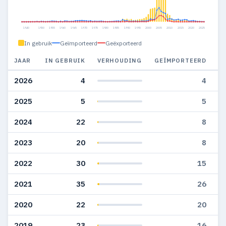
1940
1950
1955
1960
1965
1970
1975
1980
1985
1990
1995
2000
2005
2010
2015
2020
2025
In gebruik
Geïmporteerd
Geëxporteerd
JAAR
IN GEBRUIK
VERHOUDING
GEÏMPORTEERD
G
2026
4
4
2025
5
5
2024
22
8
2023
20
8
2022
30
15
2021
35
26
2020
22
20
2019
23
16