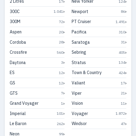
›
›
2 Litres
New Yorker
17
124
›
›
300C
Newport
1.041
86
›
›
300M
PT Cruiser
72
1.491
›
›
Aspen
Pacifica
20
310
›
›
Cordoba
Saratoga
28
31
›
›
Crossfire
Sebring
560
405
›
›
Daytona
Stratus
3
134
›
›
ES
Town & Country
12
424
›
›
GS
Valiant
12
17
›
›
GTS
Viper
7
21
›
›
Grand Voyager
Vision
1
11
›
›
Imperial
Voyager
101
1.872
›
›
Le Baron
Windsor
262
47
›
Neon
99