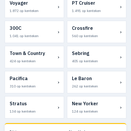
Voyager
PT Cruiser
›
›
1.872 op kenteken
1.491 op kenteken
300C
Crossfire
›
›
1.041 op kenteken
560 op kenteken
Town & Country
Sebring
›
›
424 op kenteken
405 op kenteken
Pacifica
Le Baron
›
›
310 op kenteken
262 op kenteken
Stratus
New Yorker
›
›
134 op kenteken
124 op kenteken