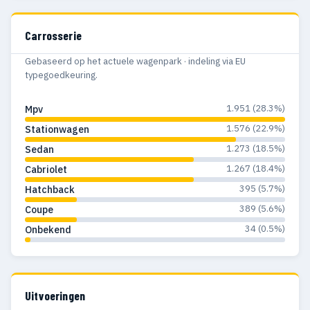
1975
16
14
Carrosserie
1974
8
8
Gebaseerd op het actuele wagenpark · indeling via EU
1973
27
22
typegoedkeuring.
1972
15
15
1.951 (28.3%)
Mpv
1971
23
22
1.576 (22.9%)
Stationwagen
1970
26
24
1.273 (18.5%)
Sedan
1.267 (18.4%)
Cabriolet
1969
30
29
395 (5.7%)
Hatchback
1968
32
26
389 (5.6%)
Coupe
34 (0.5%)
Onbekend
1967
28
24
1966
25
23
1965
17
11
Uitvoeringen