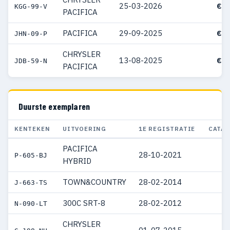
25-03-2026
€ 5
KGG-99-V
PACIFICA
PACIFICA
29-09-2025
€ 5
JHN-09-P
CHRYSLER
13-08-2025
€ 6
JDB-59-N
PACIFICA
Duurste exemplaren
KENTEKEN
UITVOERING
1E REGISTRATIE
CATAL
PACIFICA
28-10-2021
P-605-BJ
HYBRID
TOWN&COUNTRY
28-02-2014
J-663-TS
300C SRT-8
28-02-2012
N-090-LT
CHRYSLER