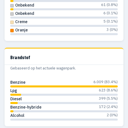
1986
18
18
61 (0.8%)
Onbekend
6 (0.1%)
Onbekend
1985
14
15
5 (0.1%)
Creme
1984
12
12
3 (0%)
Oranje
1983
7
7
1982
7
6
Brandstof
1981
5
3
Gebaseerd op het actuele wagenpark.
1980
4
4
6.009 (83.4%)
Benzine
1979
16
9
623 (8.6%)
Lpg
1978
19
15
399 (5.5%)
Diesel
172 (2.4%)
Benzine-hybride
1977
14
12
2 (0%)
Alcohol
1976
13
10