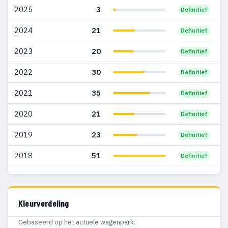
2008
578
189
2025
3
Definitief
2007
756
206
2024
21
Definitief
2006
861
235
2023
20
Definitief
2005
1.000
319
2022
30
Definitief
2004
706
264
2021
35
Definitief
2003
324
58
2020
21
Definitief
2002
309
50
2019
23
Definitief
2001
296
64
2018
51
Definitief
2000
175
30
2017
50
Definitief
1999
114
20
2016
5
Definitief
Kleurverdeling
1998
86
18
Gebaseerd op het actuele wagenpark.