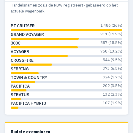
1964
14
11
Handelsnamen zoals de RDW registreert · gebaseerd op het
actuele wagenpark.
1963
11
7
1.486 (26%)
PT CRUISER
1962
19
16
911 (15.9%)
GRAND VOYAGER
1961
21
19
887 (15.5%)
300C
758 (13.2%)
VOYAGER
1960
3
3
544 (9.5%)
CROSSFIRE
1959
14
12
373 (6.5%)
SEBRING
1958
3
2
324 (5.7%)
TOWN & COUNTRY
202 (3.5%)
PACIFICA
1957
11
11
132 (2.3%)
STRATUS
1956
13
13
107 (1.9%)
PACIFICA HYBRID
1955
17
17
1954
9
8
Oudste exemplaren