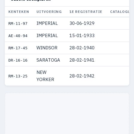
1953
6
6
KENTEKEN
UITVOERING
1E REGISTRATIE
CATALOGUS
1952
3
3
IMPERIAL
30-06-1929
RM-11-97
1951
7
7
IMPERIAL
15-01-1933
AE-40-94
1950
9
10
WINDSOR
28-02-1940
RM-17-45
1949
2
2
SARATOGA
28-02-1941
DR-16-16
1948
7
8
NEW
28-02-1942
RM-13-25
1947
3
3
YORKER
1946
3
3
1942
1
1
1941
1
1
1940
1
1