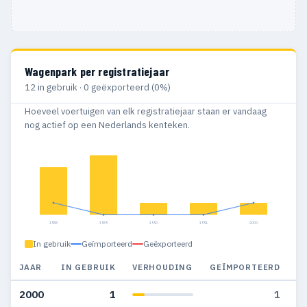
Wagenpark per registratiejaar
12 in gebruik · 0 geëxporteerd (0%)
Hoeveel voertuigen van elk registratiejaar staan er vandaag
nog actief op een Nederlands kenteken.
1988
1989
1990
1991
2000
In gebruik
Geïmporteerd
Geëxporteerd
JAAR
IN GEBRUIK
VERHOUDING
GEÏMPORTEERD
G
2000
1
1