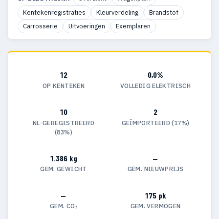
Kentekenregistraties
Kleurverdeling
Brandstof
Carrosserie
Uitvoeringen
Exemplaren
12
0,0%
OP KENTEKEN
VOLLEDIG ELEKTRISCH
10
2
NL-GEREGISTREERD
GEÏMPORTEERD (17%)
(83%)
1.386 kg
—
GEM. GEWICHT
GEM. NIEUWPRIJS
—
175 pk
GEM. CO₂
GEM. VERMOGEN