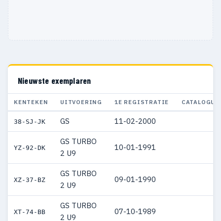
Nieuwste exemplaren
KENTEKEN
UITVOERING
1E REGISTRATIE
CATALOGUS
GS
11-02-2000
38-SJ-JK
GS TURBO
10-01-1991
YZ-92-DK
2 U9
GS TURBO
09-01-1990
XZ-37-BZ
2 U9
GS TURBO
07-10-1989
XT-74-BB
2 U9