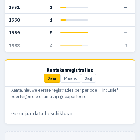
1991
1
—
1990
1
—
1989
5
—
1988
4
1
Kentekenregistraties
Jaar
Maand
Dag
Aantal nieuwe eerste registraties per periode — inclusief
voertuigen die daarna zijn geëxporteerd.
Geen jaardata beschikbaar.