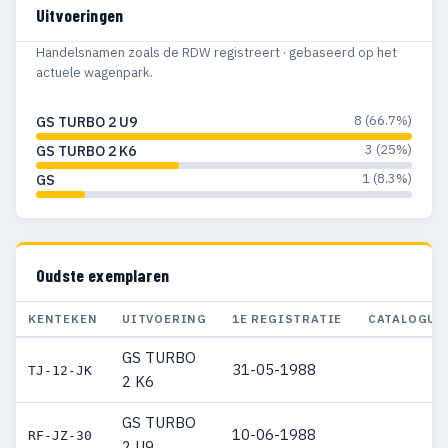
Uitvoeringen
Handelsnamen zoals de RDW registreert · gebaseerd op het
actuele wagenpark.
8 (66.7%)
GS TURBO 2 U9
3 (25%)
GS TURBO 2 K6
1 (8.3%)
GS
Oudste exemplaren
KENTEKEN
UITVOERING
1E REGISTRATIE
CATALOGUS
GS TURBO
31-05-1988
TJ-12-JK
2 K6
GS TURBO
10-06-1988
RF-JZ-30
2 U9