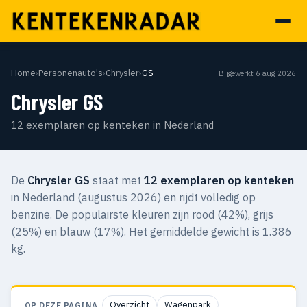
Home
›
Personenauto's
›
Chrysler
›
GS
Bijgewerkt 6 aug 2026
Chrysler GS
12 exemplaren op kenteken in Nederland
De
Chrysler GS
staat met
12 exemplaren op kenteken
in Nederland (augustus 2026) en rijdt volledig op
benzine. De populairste kleuren zijn rood (42%), grijs
(25%) en blauw (17%). Het gemiddelde gewicht is 1.386
kg.
Overzicht
Wagenpark
OP DEZE PAGINA