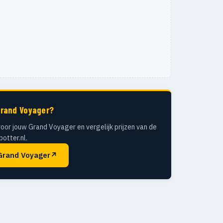
Grand Voyager?
oor jouw Grand Voyager en vergelijk prijzen van de
otter.nl.
Grand Voyager
↗