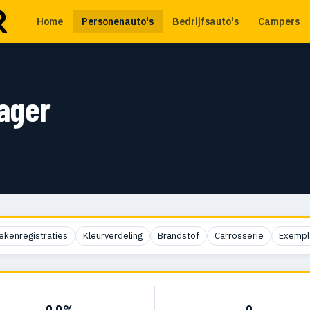
Home
Personenauto's
Bedrijfsauto's
Campers
ager
ekenregistraties
Kleurverdeling
Brandstof
Carrosserie
Exempl
0,0%
0