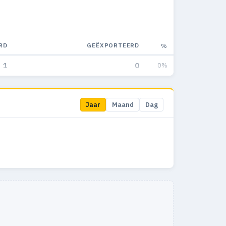
RD
GEËXPORTEERD
%
1
0
0%
Jaar
Maand
Dag