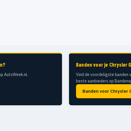
en?
Banden voor je Chrysler 
op AutoWeek.nl.
Vind de voordeligste banden v
beste aanbieders op Bandensp
Banden voor Chrysler 