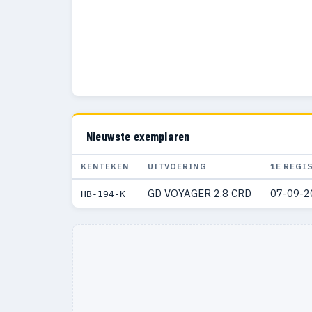
Nieuwste exemplaren
KENTEKEN
UITVOERING
1E REGI
GD VOYAGER 2.8 CRD
07-09-2
HB-194-K