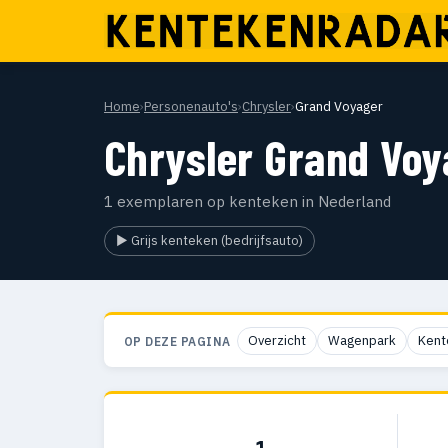
Home
›
Personenauto's
›
Chrysler
›
Grand Voyager
Chrysler Grand Voy
1 exemplaren op kenteken in Nederland
▶ Grijs kenteken (bedrijfsauto)
Overzicht
Wagenpark
Kent
OP DEZE PAGINA
1