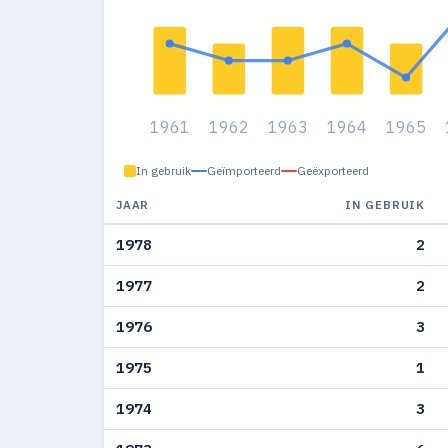
1961
1962
1963
1964
1965
In gebruik
Geïmporteerd
Geëxporteerd
JAAR
IN GEBRUIK
1978
2
1977
2
1976
3
1975
1
1974
3