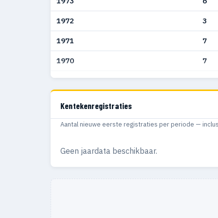
1973
6
1972
3
1971
7
1970
7
1969
11
1968
14
Kentekenregistraties
1967
15
Aantal nieuwe eerste registraties per periode — inclu
1966
6
Geen jaardata beschikbaar.
1965
3
1964
4
1963
4