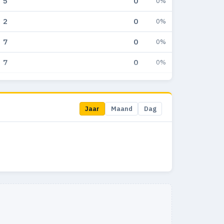
5
0
0%
2
0
0%
7
0
0%
7
0
0%
9
0
0%
11
0
0%
Jaar
Maand
Dag
12
0
0%
5
0
0%
1
0
0%
3
0
0%
2
0
0%