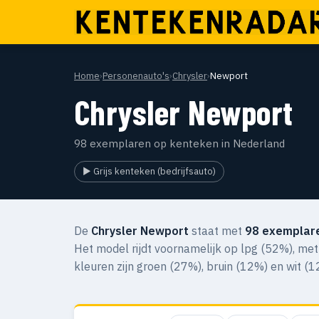
Home
›
Personenauto's
›
Chrysler
›
Newport
Chrysler Newport
98 exemplaren op kenteken in Nederland
▶ Grijs kenteken (bedrijfsauto)
De
Chrysler Newport
staat met
98 exemplar
Het model rijdt voornamelijk op lpg (52%), me
kleuren zijn groen (27%), bruin (12%) en wit (1