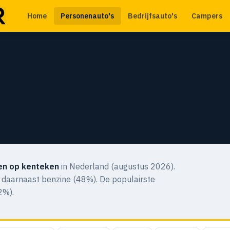
Home
Personenauto's
Bedrijfsauto's
Campers
en op kenteken
in Nederland (augustus 2026).
t daarnaast benzine (48%). De populairste
2%).