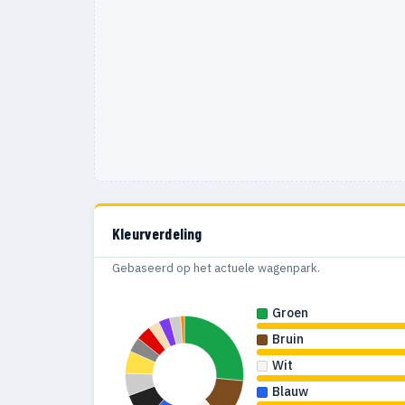
1962
3
1961
4
Kleurverdeling
Gebaseerd op het actuele wagenpark.
Groen
Bruin
Wit
Blauw