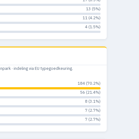
13 (5%)
11 (4.2%)
4 (1.5%)
ark · indeling via EU typegoedkeuring.
184 (70.2%)
56 (21.4%)
8 (3.1%)
7 (2.7%)
7 (2.7%)