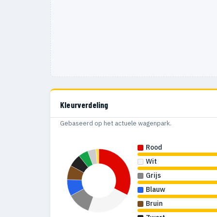
1980
2
1979
9
1978
11
1959
1
Kleurverdeling
Gebaseerd op het actuele wagenpark.
Rood
Wit
Grijs
Blauw
Bruin