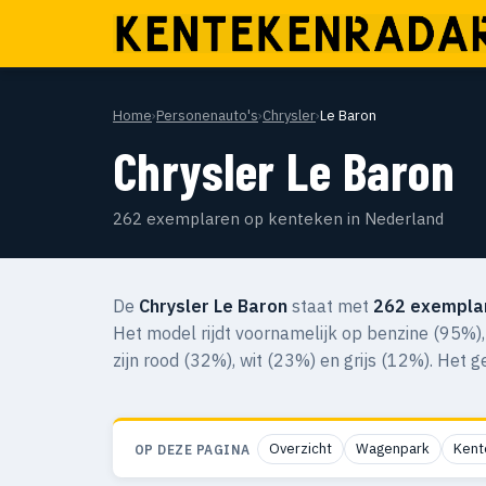
Home
›
Personenauto's
›
Chrysler
›
Le Baron
Chrysler Le Baron
262 exemplaren op kenteken in Nederland
De
Chrysler Le Baron
staat met
262 exempla
Het model rijdt voornamelijk op benzine (95%)
zijn rood (32%), wit (23%) en grijs (12%). Het 
Overzicht
Wagenpark
Kent
OP DEZE PAGINA