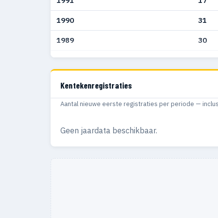
1991
17
1990
31
1989
30
1988
49
1987
9
Kentekenregistraties
1986
16
Aantal nieuwe eerste registraties per periode — inclu
1985
11
Geen jaardata beschikbaar.
1984
11
1983
6
1982
7
1981
2