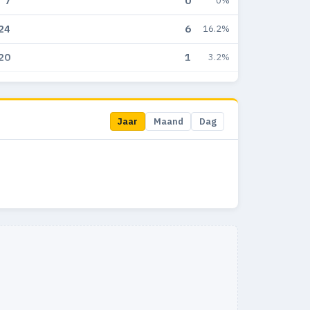
7
0
0%
24
6
16.2%
20
1
3.2%
45
3
5.8%
9
0
0%
Jaar
Maand
Dag
16
0
0%
12
1
8.3%
11
0
0%
6
0
0%
6
0
0%
1
0
0%