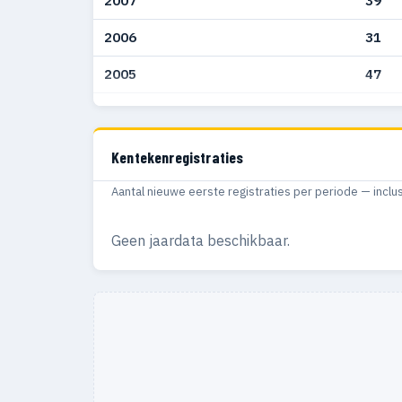
2007
39
2006
31
2005
47
2004
43
2003
12
Kentekenregistraties
Aantal nieuwe eerste registraties per periode — inclu
Geen jaardata beschikbaar.