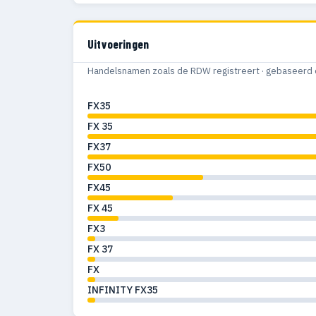
Uitvoeringen
Handelsnamen zoals de RDW registreert · gebaseerd 
FX35
FX 35
FX37
FX50
FX45
FX 45
FX3
FX 37
FX
INFINITY FX35