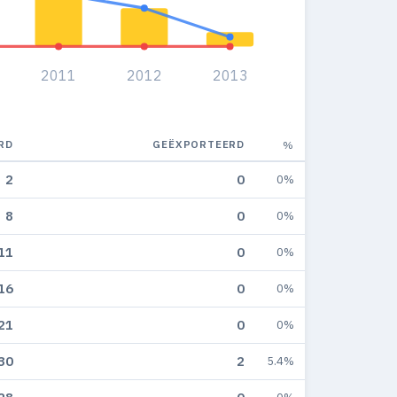
2011
2012
2013
RD
GEËXPORTEERD
%
2
0
0%
8
0
0%
11
0
0%
16
0
0%
21
0
0%
30
2
5.4%