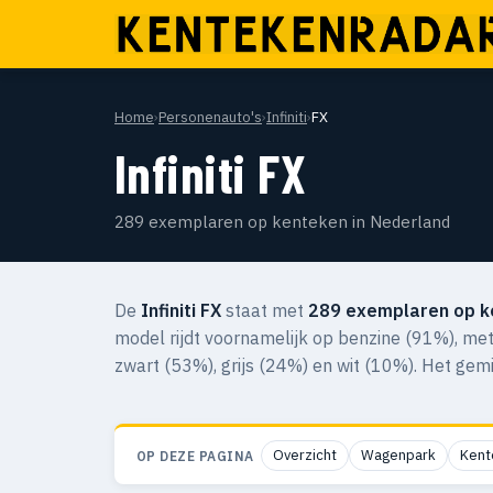
Home
›
Personenauto's
›
Infiniti
›
FX
Infiniti FX
289 exemplaren op kenteken in Nederland
De
Infiniti FX
staat met
289 exemplaren op k
model rijdt voornamelijk op benzine (91%), met
zwart (53%), grijs (24%) en wit (10%). Het gem
Overzicht
Wagenpark
Kent
OP DEZE PAGINA