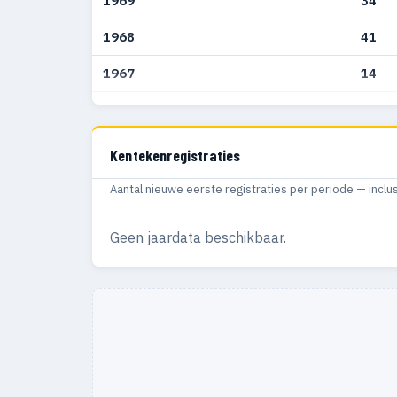
1969
34
1968
41
1967
14
1966
12
1965
6
Kentekenregistraties
1964
2
Aantal nieuwe eerste registraties per periode — inclu
Geen jaardata beschikbaar.