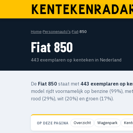
Home
›
Personenauto's
›
Fiat
›
850
Fiat 850
443 exemplaren op kenteken in Nederland
De
Fiat 850
staat met
443 exemplaren op ke
model rijdt voornamelijk op benzine (99%), met
rood (29%), wit (20%) en groen (17%).
Overzicht
Wagenpark
Kent
OP DEZE PAGINA