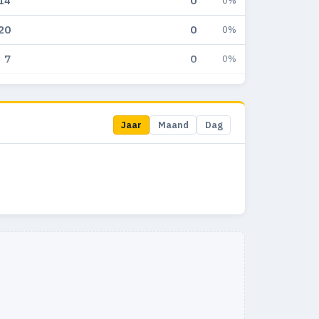
14
0
0%
20
0
0%
7
0
0%
6
0
0%
4
0
0%
Jaar
Maand
Dag
1
0
0%