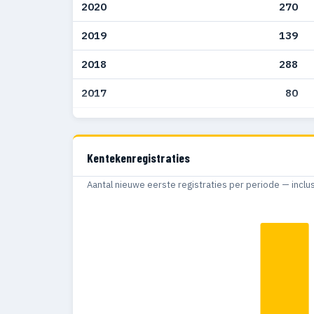
2020
270
2019
139
2018
288
2017
80
2016
106
2015
156
Kentekenregistraties
2014
124
Aantal nieuwe eerste registraties per periode — inclu
2013
126
2012
183
2011
350
2010
28