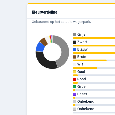
Kleurverdeling
Gebaseerd op het actuele wagenpark.
Grijs
Zwart
Blauw
Bruin
Wit
Geel
Rood
Groen
Paars
Onbekend
Onbekend