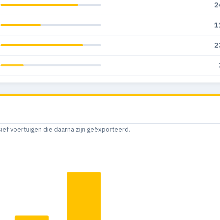
2
1
2
1
sief voertuigen die daarna zijn geëxporteerd.
1
1