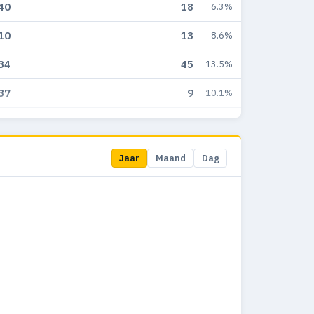
40
18
6.3%
10
13
8.6%
34
45
13.5%
37
9
10.1%
75
23
17.8%
38
47
23.2%
Jaar
Maand
Dag
96
23
15.6%
88
28
18.2%
04
29
13.7%
34
8
2.2%
22
1
3.4%