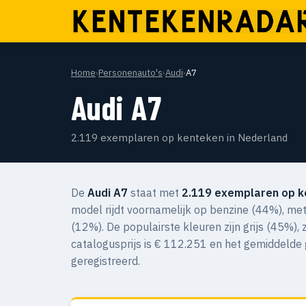
Home
›
Personenauto's
›
Audi
›
A7
Audi A7
2.119 exemplaren op kenteken in Nederland
De
Audi A7
staat met
2.119 exemplaren op 
model rijdt voornamelijk op benzine (44%), me
(12%). De populairste kleuren zijn grijs (45%)
catalogusprijs is € 112.251 en het gemiddelde
geregistreerd.