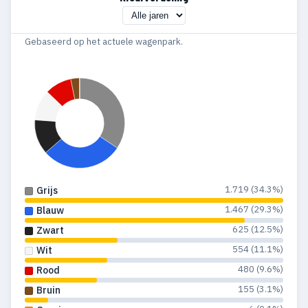
Gebaseerd op het actuele wagenpark.
1.719 (34.3%)
Grijs
1.467 (29.3%)
Blauw
625 (12.5%)
Zwart
554 (11.1%)
Wit
480 (9.6%)
Rood
155 (3.1%)
Bruin