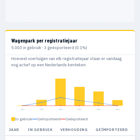
Wagenpark per registratiejaar
5.003 in gebruik · 3 geëxporteerd (0.1%)
Hoeveel voertuigen van elk registratiejaar staan er vandaag
nog actief op een Nederlands kenteken.
2017
2022
2023
2024
2025
2026
In gebruik
Geïmporteerd
Geëxporteerd
JAAR
IN GEBRUIK
VERHOUDING
GEÏMPORTEERD
G