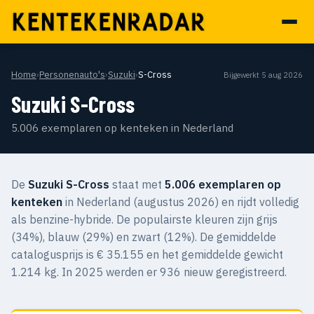
Home
›
Personenauto's
›
Suzuki
›
S-Cross
Bijgewerkt 5 aug 2026
Suzuki S-Cross
5.006 exemplaren op kenteken in Nederland
De
Suzuki S-Cross
staat met
5.006 exemplaren op
kenteken
in Nederland (augustus 2026) en rijdt volledig
als benzine-hybride. De populairste kleuren zijn grijs
(34%), blauw (29%) en zwart (12%). De gemiddelde
catalogusprijs is € 35.155 en het gemiddelde gewicht
1.214 kg. In 2025 werden er 936 nieuw geregistreerd.