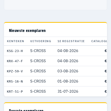
Nieuwste exemplaren
KENTEKEN
UITVOERING
1E REGISTRATIE
CATALOGUS
S-CROSS
04-08-2026
€ 3
KSG-23-H
S-CROSS
04-08-2026
€ 3
KRX-47-F
S-CROSS
03-08-2026
€ 3
KPZ-59-V
S-CROSS
01-08-2026
€ 3
KRS-16-N
S-CROSS
31-07-2026
€ 3
KRT-51-P
Duurste exemplaren