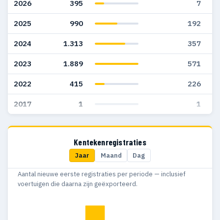
2026
395
7
2025
990
192
2024
1.313
357
2023
1.889
571
2022
415
226
2017
1
1
Kentekenregistraties
Jaar
Maand
Dag
Aantal nieuwe eerste registraties per periode — inclusief
voertuigen die daarna zijn geëxporteerd.