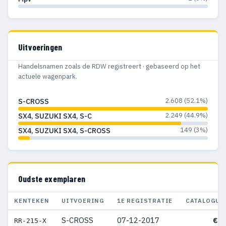
Uitvoeringen
Handelsnamen zoals de RDW registreert · gebaseerd op het
actuele wagenpark.
2.608 (52.1%)
S-CROSS
2.249 (44.9%)
SX4, SUZUKI SX4, S-C
149 (3%)
SX4, SUZUKI SX4, S-CROSS
Oudste exemplaren
KENTEKEN
UITVOERING
1E REGISTRATIE
CATALOGUS
S-CROSS
07-12-2017
€ 2
RR-215-X