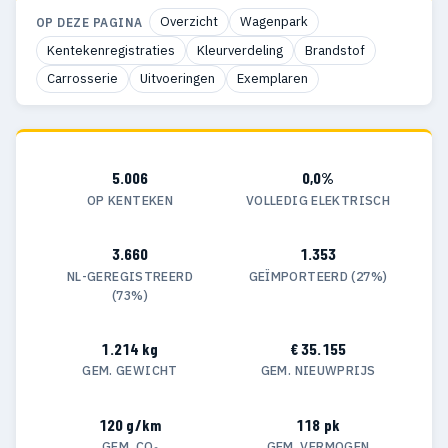
Overzicht
Wagenpark
OP DEZE PAGINA
Kentekenregistraties
Kleurverdeling
Brandstof
Carrosserie
Uitvoeringen
Exemplaren
5.006
0,0%
OP KENTEKEN
VOLLEDIG ELEKTRISCH
3.660
1.353
NL-GEREGISTREERD
GEÏMPORTEERD (27%)
(73%)
1.214 kg
€ 35.155
GEM. GEWICHT
GEM. NIEUWPRIJS
120 g/km
118 pk
GEM. CO₂
GEM. VERMOGEN