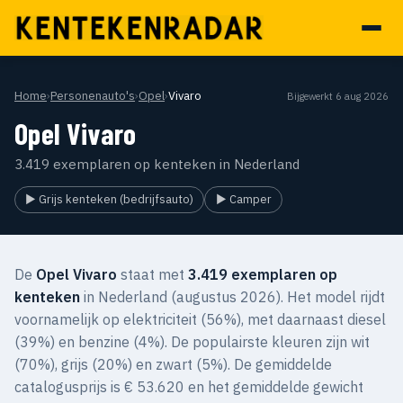
Home
›
Personenauto's
›
Opel
›
Vivaro
Bijgewerkt 6 aug 2026
Opel Vivaro
3.419 exemplaren op kenteken in Nederland
▶ Grijs kenteken (bedrijfsauto)
▶ Camper
De
Opel Vivaro
staat met
3.419 exemplaren op
kenteken
in Nederland (augustus 2026). Het model rijdt
voornamelijk op elektriciteit (56%), met daarnaast diesel
(39%) en benzine (4%). De populairste kleuren zijn wit
(70%), grijs (20%) en zwart (5%). De gemiddelde
catalogusprijs is € 53.620 en het gemiddelde gewicht