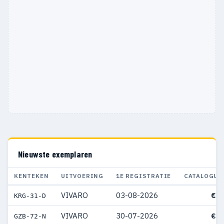
Nieuwste exemplaren
KENTEKEN
UITVOERING
1E REGISTRATIE
CATALOGUS
VIVARO
03-08-2026
€ 6
KRG-31-D
VIVARO
30-07-2026
€ 6
GZB-72-N