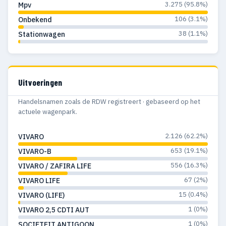
3.275 (95.8%)
Mpv
106 (3.1%)
Onbekend
38 (1.1%)
Stationwagen
Uitvoeringen
Handelsnamen zoals de RDW registreert · gebaseerd op het
actuele wagenpark.
2.126 (62.2%)
VIVARO
653 (19.1%)
VIVARO-B
556 (16.3%)
VIVARO / ZAFIRA LIFE
67 (2%)
VIVARO LIFE
15 (0.4%)
VIVARO (LIFE)
1 (0%)
VIVARO 2,5 CDTI AUT
1 (0%)
SOCIETEIT ANTIGOON