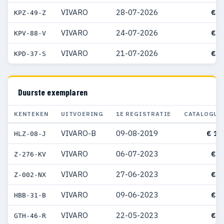
VIVARO
28-07-2026
€ 5
KPZ-49-Z
VIVARO
24-07-2026
€ 6
KPV-88-V
VIVARO
21-07-2026
€ 5
KPD-37-S
Duurste exemplaren
KENTEKEN
UITVOERING
1E REGISTRATIE
CATALOGUS
VIVARO-B
09-08-2019
€ 15
HLZ-08-J
VIVARO
06-07-2023
€ 8
Z-276-KV
VIVARO
27-06-2023
€ 8
Z-002-NX
VIVARO
09-06-2023
€ 8
HBB-31-B
VIVARO
22-05-2023
€ 8
GTH-46-R