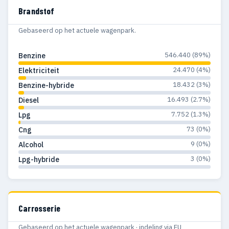
Brandstof
1981
562
110
Gebaseerd op het actuele wagenpark.
1980
500
103
546.440 (89%)
Benzine
1979
1.441
249
24.470 (4%)
Elektriciteit
1978
1.300
208
18.432 (3%)
Benzine-hybride
16.493 (2.7%)
Diesel
1977
1.057
155
7.752 (1.3%)
Lpg
1976
667
107
73 (0%)
Cng
1975
633
82
9 (0%)
Alcohol
3 (0%)
Lpg-hybride
1974
518
76
1973
1.036
189
1972
1.071
251
Carrosserie
1971
754
193
Gebaseerd op het actuele wagenpark · indeling via EU