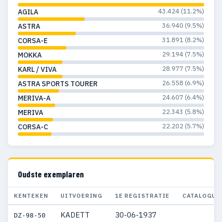
43.424 (11.2%)
AGILA
1959
40
23
36.940 (9.5%)
ASTRA
1958
25
16
31.891 (8.2%)
CORSA-E
29.194 (7.5%)
MOKKA
1957
58
26
28.977 (7.5%)
KARL / VIVA
1956
48
23
26.558 (6.9%)
ASTRA SPORTS TOURER
24.607 (6.4%)
MERIVA-A
1955
36
22
22.343 (5.8%)
MERIVA
1954
33
23
22.202 (5.7%)
CORSA-C
1953
25
11
1952
50
32
Oudste exemplaren
1951
23
19
KENTEKEN
UITVOERING
1E REGISTRATIE
CATALOGUS
1950
8
8
KADETT
30-06-1937
DZ-98-50