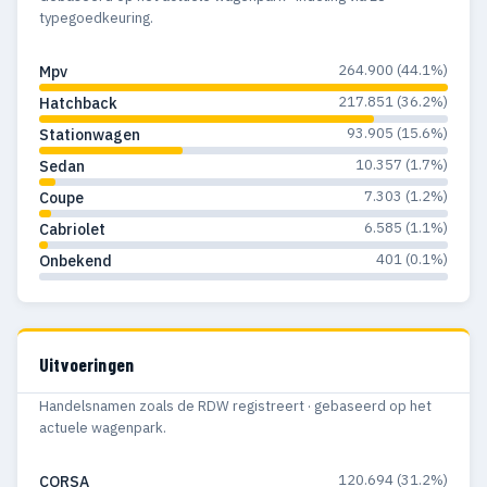
typegoedkeuring.
1970
565
197
264.900 (44.1%)
Mpv
1969
524
192
217.851 (36.2%)
Hatchback
1968
278
74
93.905 (15.6%)
Stationwagen
10.357 (1.7%)
Sedan
1967
116
42
7.303 (1.2%)
Coupe
1966
101
44
6.585 (1.1%)
Cabriolet
401 (0.1%)
Onbekend
1965
139
40
1964
70
31
1963
61
25
Uitvoeringen
1962
77
39
Handelsnamen zoals de RDW registreert · gebaseerd op het
actuele wagenpark.
1961
38
22
120.694 (31.2%)
CORSA
1960
32
20