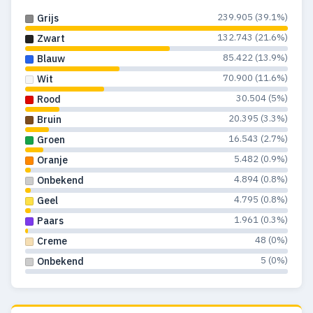
239.905 (39.1%)
Grijs
1992
735
162
132.743 (21.6%)
Zwart
1991
660
146
85.422 (13.9%)
Blauw
1990
639
124
70.900 (11.6%)
Wit
30.504 (5%)
Rood
1989
662
145
20.395 (3.3%)
Bruin
1988
673
129
16.543 (2.7%)
Groen
5.482 (0.9%)
Oranje
1987
982
170
4.894 (0.8%)
Onbekend
1986
1.086
213
4.795 (0.8%)
Geel
1.961 (0.3%)
Paars
1985
909
200
48 (0%)
Creme
1984
913
193
5 (0%)
Onbekend
1983
832
196
1982
648
133