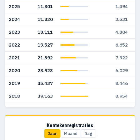
2025
11.801
1.494
2024
11.820
3.531
2023
18.111
4.804
2022
19.527
6.652
2021
21.892
7.922
2020
23.928
6.029
2019
35.437
8.446
2018
39.163
8.954
2017
38.111
9.259
2016
35.686
9.225
Kentekenregistraties
Jaar
Maand
Dag
2015
26.676
7.040