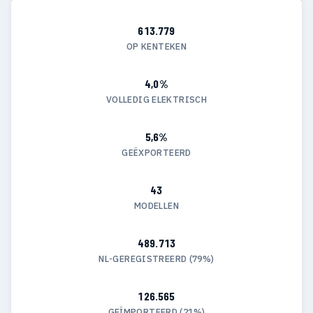
613.779
OP KENTEKEN
4,0%
VOLLEDIG ELEKTRISCH
5,6%
GEËXPORTEERD
43
MODELLEN
489.713
NL-GEREGISTREERD (79%)
126.565
GEÏMPORTEERD (21%)