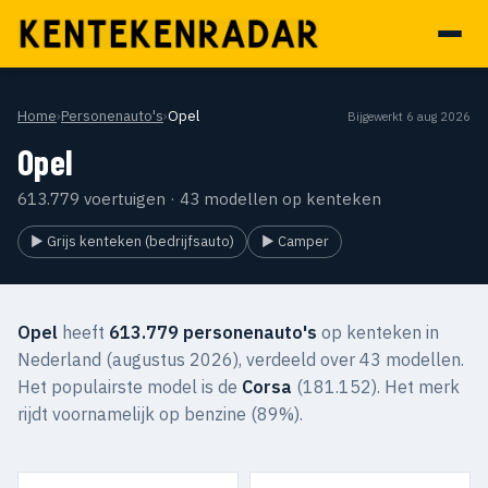
Home
›
Personenauto's
›
Opel
Bijgewerkt 6 aug 2026
Opel
613.779 voertuigen · 43 modellen op kenteken
▶ Grijs kenteken (bedrijfsauto)
▶ Camper
Opel
heeft
613.779 personenauto's
op kenteken in
Nederland (augustus 2026), verdeeld over 43 modellen.
Het populairste model is de
Corsa
(181.152). Het merk
rijdt voornamelijk op benzine (89%).