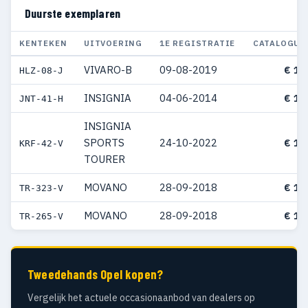
Duurste exemplaren
KENTEKEN
UITVOERING
1E REGISTRATIE
CATALOGUS
VIVARO-B
09-08-2019
€ 15
HLZ-08-J
INSIGNIA
04-06-2014
€ 11
JNT-41-H
INSIGNIA
SPORTS
24-10-2022
€ 11
KRF-42-V
TOURER
MOVANO
28-09-2018
€ 10
TR-323-V
MOVANO
28-09-2018
€ 10
TR-265-V
Tweedehands Opel kopen?
Vergelijk het actuele occasionaanbod van dealers op