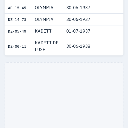
1949
9
9
OLYMPIA
30-06-1937
AR-15-45
1948
1
1
OLYMPIA
30-06-1937
DZ-14-73
1940
3
3
KADETT
01-07-1937
DZ-05-49
1939
8
8
KADETT DE
30-06-1938
DZ-00-11
1938
8
8
LUXE
1937
4
4