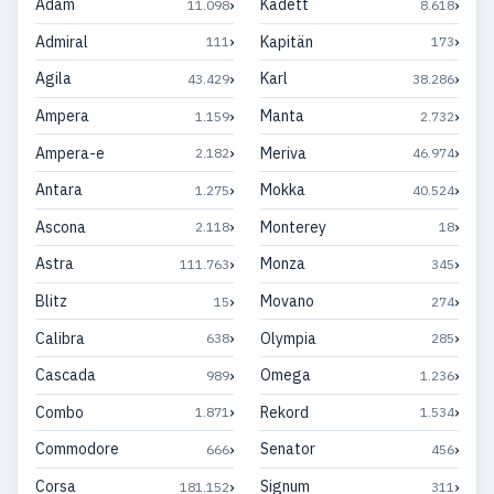
›
›
Adam
Kadett
11.098
8.618
›
›
Admiral
Kapitän
111
173
›
›
Agila
Karl
43.429
38.286
›
›
Ampera
Manta
1.159
2.732
›
›
Ampera-e
Meriva
2.182
46.974
›
›
Antara
Mokka
1.275
40.524
›
›
Ascona
Monterey
2.118
18
›
›
Astra
Monza
111.763
345
›
›
Blitz
Movano
15
274
›
›
Calibra
Olympia
638
285
›
›
Cascada
Omega
989
1.236
›
›
Combo
Rekord
1.871
1.534
›
›
Commodore
Senator
666
456
›
›
Corsa
Signum
181.152
311