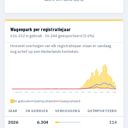
Wagenpark per registratiejaar
616.152 in gebruik · 36.244 geëxporteerd (5.6%)
Hoeveel voertuigen van elk registratiejaar staan er vandaag
nog actief op een Nederlands kenteken.
1940
1950
1955
1960
1965
1970
1975
1980
1985
1990
1995
2000
2005
2010
2015
2020
2025
In gebruik
Geïmporteerd
Geëxporteerd
JAAR
IN GEBRUIK
VERHOUDING
GEÏMPORTEERD
G
2026
6.304
114