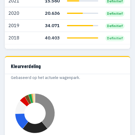
2021
15.560
Definitief
2003
13.785
785
2020
20.636
Definitief
2002
9.970
545
2019
34.071
Definitief
2001
8.080
458
2018
40.403
Definitief
2000
5.205
216
2017
39.278
Definitief
1999
3.352
132
2016
27.030
Definitief
Kleurverdeling
1998
2.326
97
Gebaseerd op het actuele wagenpark.
1997
1.574
103
1996
1.170
99
1995
971
92
1994
944
126
1993
685
154