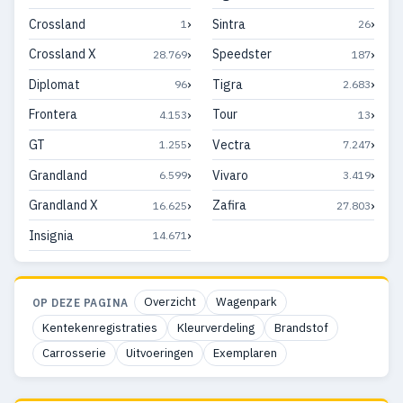
›
›
Crossland
Sintra
1
26
›
›
Crossland X
Speedster
28.769
187
›
›
Diplomat
Tigra
96
2.683
›
›
Frontera
Tour
4.153
13
›
›
GT
Vectra
1.255
7.247
›
›
Grandland
Vivaro
6.599
3.419
›
›
Grandland X
Zafira
16.625
27.803
›
Insignia
14.671
Overzicht
Wagenpark
OP DEZE PAGINA
Kentekenregistraties
Kleurverdeling
Brandstof
Carrosserie
Uitvoeringen
Exemplaren