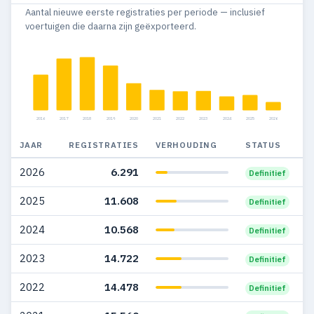
Aantal nieuwe eerste registraties per periode — inclusief
2014
23.999
6.505
voertuigen die daarna zijn geëxporteerd.
2013
21.495
6.219
2012
28.361
6.892
2011
32.312
7.567
2016
2017
2018
2019
2020
2021
2022
2023
2024
2025
2026
2010
29.142
5.890
JAAR
REGISTRATIES
VERHOUDING
STATUS
2009
21.308
5.776
2026
6.291
Definitief
2008
26.538
3.964
2025
11.608
Definitief
2007
25.973
3.254
2024
10.568
Definitief
2006
18.976
2.384
2023
14.722
Definitief
2005
15.676
1.739
2022
14.478
Definitief
2004
15.196
1.124