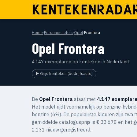
Home
›
Personenauto's
›
Opel
›
Frontera
Opel Frontera
4.147 exemplaren op kenteken in Nederland
▶ Grijs kenteken (bedrijfsauto)
De
Opel Frontera
staat met
4.147 exemplare
Het model rijdt voornamelijk op benzine-hybrid
benzine (6%). De populairste kleuren zijn zwar
gemiddelde catalogusprijs is € 33.670 en het 
2.131 nieuw geregistreerd.