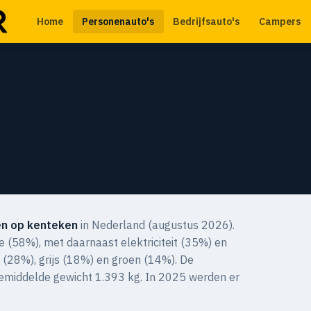
Home
Personenauto's
Bedrijfsauto's
Campers
n op kenteken
in Nederland (augustus 2026).
e (58%), met daarnaast elektriciteit (35%) en
t (28%), grijs (18%) en groen (14%). De
gemiddelde gewicht 1.393 kg. In 2025 werden er