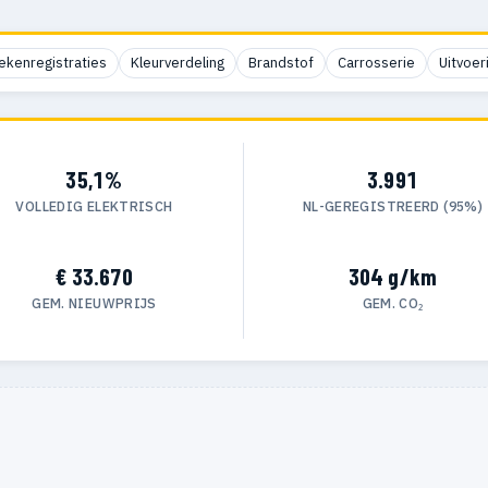
ekenregistraties
Kleurverdeling
Brandstof
Carrosserie
Uitvoer
35,1%
3.991
VOLLEDIG ELEKTRISCH
NL-GEREGISTREERD (95%)
€ 33.670
304 g/km
GEM. NIEUWPRIJS
GEM. CO₂