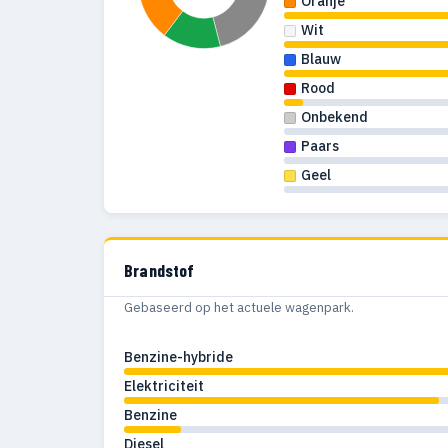
Oranje
Wit
Blauw
Rood
Onbekend
Paars
Geel
Brandstof
Gebaseerd op het actuele wagenpark.
Benzine-hybride
Elektriciteit
Benzine
Diesel