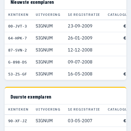
Nieuwste exemplaren
KENTEKEN
UITVOERING
1E REGISTRATIE
CATALOGUS
SIGNUM
23-09-2009
€ 3
00-JVT-3
SIGNUM
26-01-2009
€ 3
64-HPK-7
SIGNUM
12-12-2008
87-SVN-2
SIGNUM
09-07-2008
G-898-DS
SIGNUM
16-05-2008
€ 3
53-ZS-GF
Duurste exemplaren
KENTEKEN
UITVOERING
1E REGISTRATIE
CATALOGUS
SIGNUM
03-05-2007
€ 5
90-XF-JZ