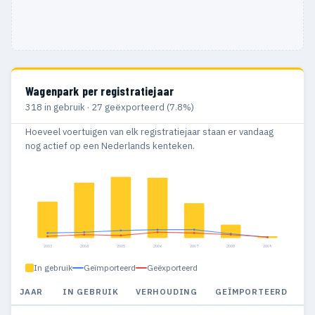
Wagenpark per registratiejaar
318 in gebruik · 27 geëxporteerd (7.8%)
Hoeveel voertuigen van elk registratiejaar staan er vandaag
nog actief op een Nederlands kenteken.
2003
2004
2005
2006
2007
2008
2009
In gebruik
Geïmporteerd
Geëxporteerd
JAAR
IN GEBRUIK
VERHOUDING
GEÏMPORTEERD
G