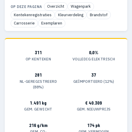
Overzicht
Wagenpark
OP DEZE PAGINA
Kentekenregistraties
Kleurverdeling
Brandstof
Carrosserie
Exemplaren
311
0,0%
OP KENTEKEN
VOLLEDIG ELEKTRISCH
281
37
NL-GEREGISTREERD
GEÏMPORTEERD (12%)
(88%)
1.491 kg
€ 40.309
GEM. GEWICHT
GEM. NIEUWPRIJS
216 g/km
174 pk
GEM. CO₂
GEM. VERMOGEN