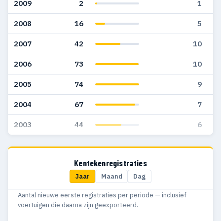
2009
2
1
2008
16
5
2007
42
10
2006
73
10
2005
74
9
2004
67
7
2003
44
6
Kentekenregistraties
Jaar
Maand
Dag
Aantal nieuwe eerste registraties per periode — inclusief
voertuigen die daarna zijn geëxporteerd.