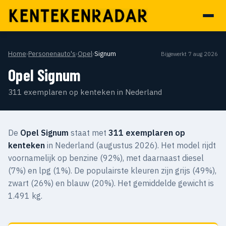
Home
›
Personenauto's
›
Opel
›
Signum
Bijgewerkt 7 aug 2026
Opel Signum
311 exemplaren op kenteken in Nederland
De
Opel Signum
staat met
311 exemplaren op
kenteken
in Nederland (augustus 2026). Het model rijdt
voornamelijk op benzine (92%), met daarnaast diesel
(7%) en lpg (1%). De populairste kleuren zijn grijs (49%),
zwart (26%) en blauw (20%). Het gemiddelde gewicht is
1.491 kg.