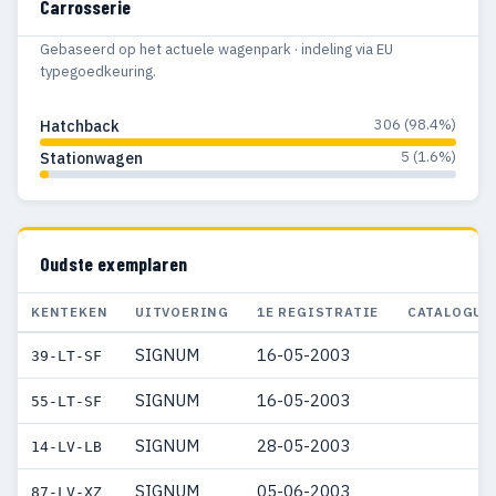
Carrosserie
Gebaseerd op het actuele wagenpark · indeling via EU
typegoedkeuring.
306 (98.4%)
Hatchback
5 (1.6%)
Stationwagen
Oudste exemplaren
KENTEKEN
UITVOERING
1E REGISTRATIE
CATALOGUS
SIGNUM
16-05-2003
39-LT-SF
SIGNUM
16-05-2003
55-LT-SF
SIGNUM
28-05-2003
14-LV-LB
SIGNUM
05-06-2003
87-LV-XZ