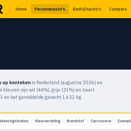
Home
Personenauto's
Bedrijfsauto's
Campers
n op kenteken
in Nederland (augustus 2026) en
e kleuren zijn wit (44%), grijs (31%) en zwart
83 en het gemiddelde gewicht 1.632 kg.
ekenregistraties
Kleurverdeling
Brandstof
Carrosserie
Exempl