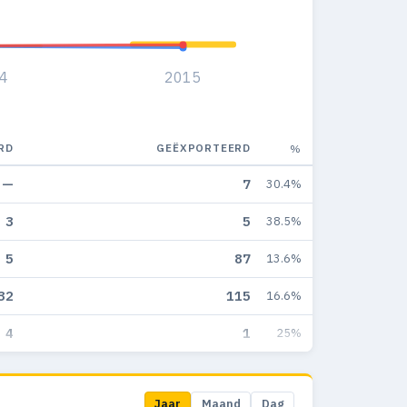
4
2015
RD
GEËXPORTEERD
%
—
7
30.4%
3
5
38.5%
5
87
13.6%
32
115
16.6%
4
1
25%
Jaar
Maand
Dag