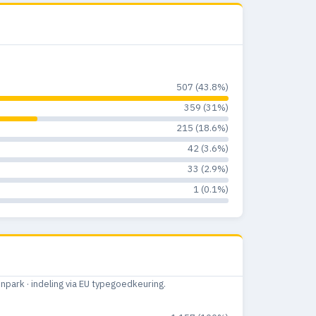
507 (43.8%)
359 (31%)
215 (18.6%)
42 (3.6%)
33 (2.9%)
1 (0.1%)
ark · indeling via EU typegoedkeuring.