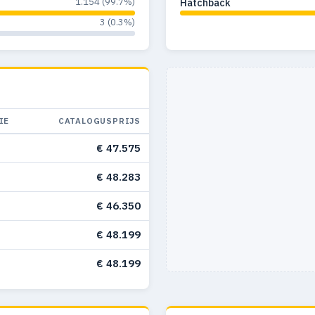
1.154 (99.7%)
Hatchback
3 (0.3%)
IE
CATALOGUSPRIJS
€ 47.575
€ 48.283
€ 46.350
€ 48.199
€ 48.199