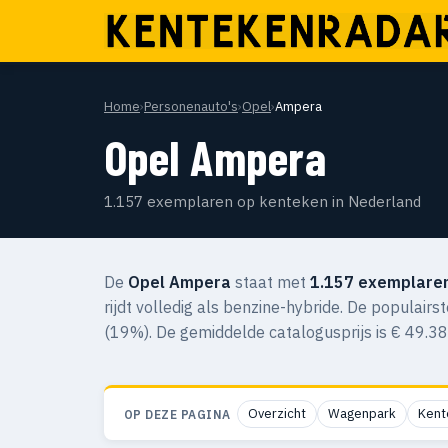
Home
›
Personenauto's
›
Opel
›
Ampera
Opel Ampera
1.157 exemplaren op kenteken in Nederland
De
Opel Ampera
staat met
1.157 exemplare
rijdt volledig als benzine-hybride. De populairst
(19%). De gemiddelde catalogusprijs is € 49.3
Overzicht
Wagenpark
Kent
OP DEZE PAGINA