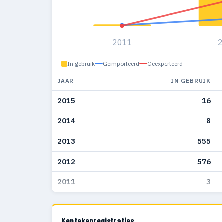
2011
In gebruik
Geïmporteerd
Geëxporteerd
JAAR
IN GEBRUIK
2015
16
2014
8
2013
555
2012
576
2011
3
Kentekenregistraties