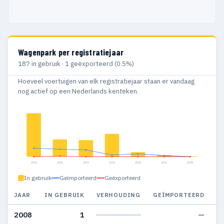
Wagenpark per registratiejaar
187 in gebruik · 1 geëxporteerd (0.5%)
Hoeveel voertuigen van elk registratiejaar staan er vandaag
nog actief op een Nederlands kenteken.
2001
2002
2003
2004
2005
2006
2008
In gebruik
Geïmporteerd
Geëxporteerd
JAAR
IN GEBRUIK
VERHOUDING
GEÏMPORTEERD
G
2008
1
—