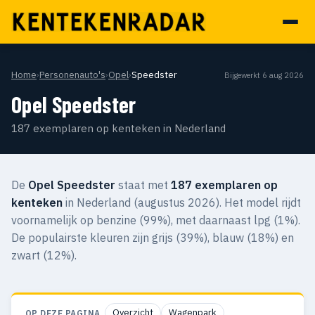
Home
›
Personenauto's
›
Opel
›
Speedster
Bijgewerkt 6 aug 2026
Opel Speedster
187 exemplaren op kenteken in Nederland
De
Opel Speedster
staat met
187 exemplaren op
kenteken
in Nederland (augustus 2026). Het model rijdt
voornamelijk op benzine (99%), met daarnaast lpg (1%).
De populairste kleuren zijn grijs (39%), blauw (18%) en
zwart (12%).
Overzicht
Wagenpark
OP DEZE PAGINA