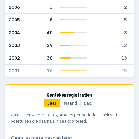
2006
3
2
2005
8
5
2004
40
3
2003
29
12
2002
30
13
2001
76
15
Kentekenregistraties
Jaar
Maand
Dag
Aantal nieuwe eerste registraties per periode — inclusief
voertuigen die daarna zijn geëxporteerd.
Geen jaardata beschikbaar.