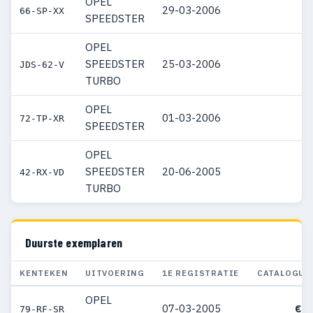
OPEL
29-03-2006
66-SP-XX
SPEEDSTER
OPEL
SPEEDSTER
25-03-2006
JDS-62-V
TURBO
OPEL
01-03-2006
72-TP-XR
SPEEDSTER
OPEL
SPEEDSTER
20-06-2005
42-RX-VD
TURBO
Duurste exemplaren
KENTEKEN
UITVOERING
1E REGISTRATIE
CATALOGUS
OPEL
07-03-2005
€ 3
79-RF-SR