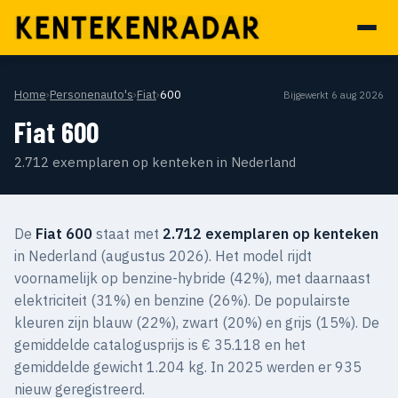
Home
›
Personenauto's
›
Fiat
›
600
Bijgewerkt 6 aug 2026
Fiat 600
2.712 exemplaren op kenteken in Nederland
De
Fiat 600
staat met
2.712 exemplaren op kenteken
in Nederland (augustus 2026). Het model rijdt
voornamelijk op benzine-hybride (42%), met daarnaast
elektriciteit (31%) en benzine (26%). De populairste
kleuren zijn blauw (22%), zwart (20%) en grijs (15%). De
gemiddelde catalogusprijs is € 35.118 en het
gemiddelde gewicht 1.204 kg. In 2025 werden er 935
nieuw geregistreerd.