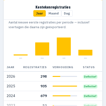
1970
64
3
Kentekenregistraties
Jaar
Maand
Dag
1969
17
7
Aantal nieuwe eerste registraties per periode — inclusief
1968
24
8
voertuigen die daarna zijn geëxporteerd.
1967
11
3
1966
13
7
1965
8
3
2023
2024
2025
2026
1964
16
9
JAAR
REGISTRATIES
VERHOUDING
STATUS
1963
14
12
2026
298
Definitief
1962
4
4
2025
935
Definitief
1961
6
4
2024
679
Definitief
1960
6
3
2023
53
Definitief