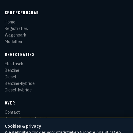
KENTEKENRADAR
Home
Registraties
Wagenpark
Modellen
REGISTRATIES
Elektrisch
Benzine
Diesel
Benzine-hybride
Diesel-hybride
OVER
Contact
Privacy & cookiebeleid
Disclaimer
Cookies & privacy
Sitemap
We gebruiken cookies voor statistieken (Google Analytics) en