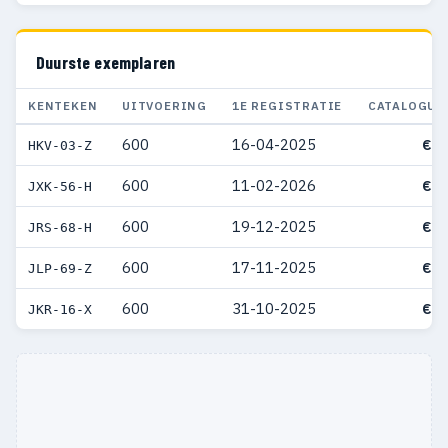
Duurste exemplaren
KENTEKEN
UITVOERING
1E REGISTRATIE
CATALOGUS
600
16-04-2025
€ 4
HKV-03-Z
600
11-02-2026
€ 4
JXK-56-H
600
19-12-2025
€ 4
JRS-68-H
600
17-11-2025
€ 4
JLP-69-Z
600
31-10-2025
€ 4
JKR-16-X