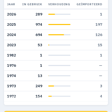
JAAR
IN GEBRUIK
VERHOUDING
GEÏMPORTEERD
G
2026
289
1
2025
974
197
2024
694
126
2023
53
15
1982
1
1
1976
1
—
1974
13
—
1973
249
3
1972
154
4
1971
101
1