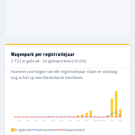
Wagenpark per registratiejaar
2.722 in gebruik · 16 geëxporteerd (0.6%)
Hoeveel voertuigen van elk registratiejaar staan er vandaag
nog actief op een Nederlands kenteken.
1956
1958
1960
1962
1964
1966
1968
1970
1972
1974
1976
1982
2024
2026
In gebruik
Geïmporteerd
Geëxporteerd