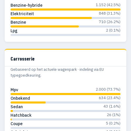
1.152 (42.5%)
Benzine-hybride
848 (31.3%)
Elektriciteit
710 (26.2%)
Benzine
2 (0.1%)
Lpg
Carrosserie
Gebaseerd op het actuele wagenpark · indeling via EU
typegoedkeuring.
2.000 (73.7%)
Mpv
634 (23.4%)
Onbekend
43 (1.6%)
Sedan
26 (1%)
Hatchback
5 (0.2%)
Coupe