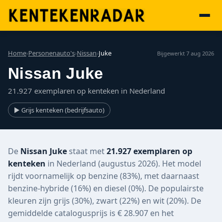
Home
›
Personenauto's
›
Nissan
›
Juke
Bijgewerkt 7 aug 2026
Nissan Juke
21.927 exemplaren op kenteken in Nederland
▶ Grijs kenteken (bedrijfsauto)
De
Nissan Juke
staat met
21.927 exemplaren op
kenteken
in Nederland (augustus 2026). Het model
rijdt voornamelijk op benzine (83%), met daarnaast
benzine-hybride (16%) en diesel (0%). De populairste
kleuren zijn grijs (30%), zwart (22%) en wit (20%). De
gemiddelde catalogusprijs is € 28.907 en het