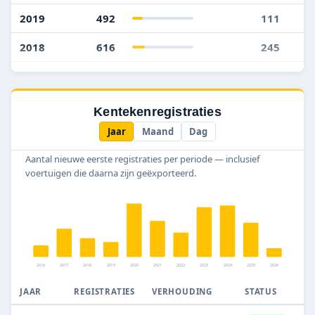
2019
492
111
2018
616
245
2017
935
434
2016
1.020
466
Kentekenregistraties
Jaar
Maand
Dag
2015
1.299
543
Aantal nieuwe eerste registraties per periode — inclusief
2014
1.199
546
voertuigen die daarna zijn geëxporteerd.
2013
1.283
607
2012
1.960
635
2011
2.896
779
2016
2017
2018
2019
2020
2021
2022
2023
2024
2025
2026
2010
535
185
JAAR
REGISTRATIES
VERHOUDING
STATUS