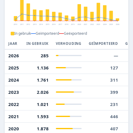
2010
2011
2012
2013
2014
2015
2016
2017
2018
2019
2020
2021
2022
2023
2024
2025
2026
In gebruik
Geïmporteerd
Geëxporteerd
JAAR
IN GEBRUIK
VERHOUDING
GEÏMPORTEERD
GEË
2026
285
—
2025
1.136
127
2024
1.761
311
2023
2.026
399
2022
1.021
231
2021
1.593
446
2020
1.878
407