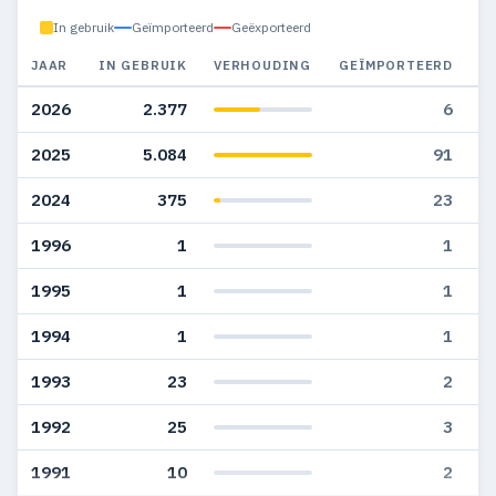
In gebruik
Geïmporteerd
Geëxporteerd
JAAR
IN GEBRUIK
VERHOUDING
GEÏMPORTEERD
G
2026
2.377
6
2025
5.084
91
2024
375
23
1996
1
1
1995
1
1
1994
1
1
1993
23
2
1992
25
3
1991
10
2