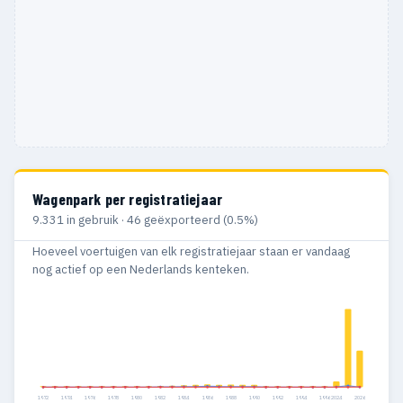
Wagenpark per registratiejaar
9.331 in gebruik · 46 geëxporteerd (0.5%)
Hoeveel voertuigen van elk registratiejaar staan er vandaag
nog actief op een Nederlands kenteken.
1972
1974
1976
1978
1980
1982
1984
1986
1988
1990
1992
1994
1996
2024
2026