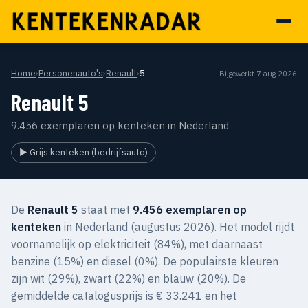
Home
›
Personenauto's
›
Renault
›
5
Bijgewerkt 7 aug 2026
Renault 5
9.456 exemplaren op kenteken in Nederland
▶ Grijs kenteken (bedrijfsauto)
De
Renault 5
staat met
9.456 exemplaren op
kenteken
in Nederland (augustus 2026). Het model rijdt
voornamelijk op elektriciteit (84%), met daarnaast
benzine (15%) en diesel (0%). De populairste kleuren
zijn wit (29%), zwart (22%) en blauw (20%). De
gemiddelde catalogusprijs is € 33.241 en het