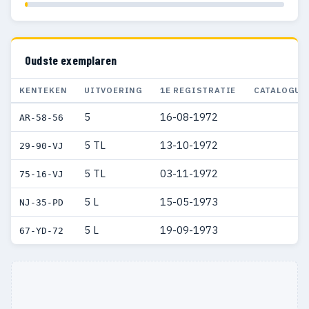
Oudste exemplaren
KENTEKEN
UITVOERING
1E REGISTRATIE
CATALOGUS
5
16-08-1972
AR-58-56
5 TL
13-10-1972
29-90-VJ
5 TL
03-11-1972
75-16-VJ
5 L
15-05-1973
NJ-35-PD
5 L
19-09-1973
67-YD-72