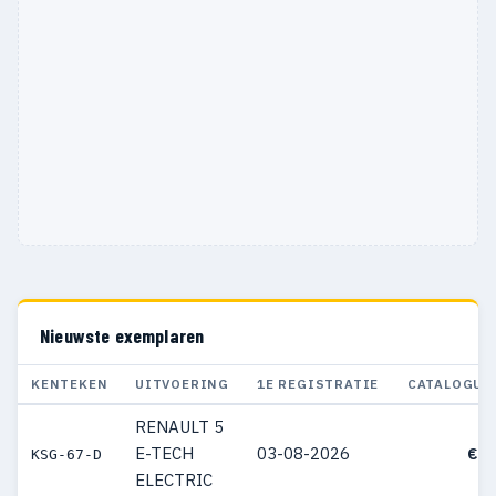
Nieuwste exemplaren
KENTEKEN
UITVOERING
1E REGISTRATIE
CATALOGUS
RENAULT 5
E-TECH
03-08-2026
€ 3
KSG-67-D
ELECTRIC