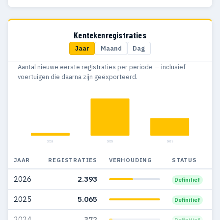
1990
157
28
1989
161
37
Kentekenregistraties
Jaar
Maand
Dag
1988
176
42
Aantal nieuwe eerste registraties per periode — inclusief
1987
157
44
voertuigen die daarna zijn geëxporteerd.
1986
187
63
1985
155
39
1984
129
38
2024
2025
2026
1983
93
27
JAAR
REGISTRATIES
VERHOUDING
STATUS
1982
81
22
2026
2.393
Definitief
1981
44
9
2025
5.065
Definitief
1980
21
8
2024
372
Definitief