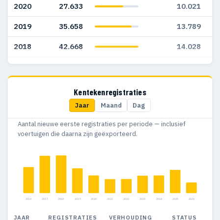
2020
27.633
10.021
2019
35.658
13.789
2018
42.668
14.028
2017
42.574
13.474
2016
37.505
11.756
Kentekenregistraties
Jaar
Maand
Dag
2015
32.623
9.709
Aantal nieuwe eerste registraties per periode — inclusief
2014
30.997
9.618
voertuigen die daarna zijn geëxporteerd.
2013
27.713
8.449
2012
22.492
4.747
2011
31.596
3.855
2016
2017
2018
2019
2020
2021
2022
2023
2024
2025
2026
2010
23.628
3.562
JAAR
REGISTRATIES
VERHOUDING
STATUS