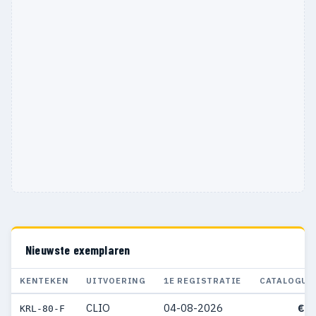
1923
2
2
Nieuwste exemplaren
KENTEKEN
UITVOERING
1E REGISTRATIE
CATALOGUS
CLIO
04-08-2026
€ 3
KRL-80-F