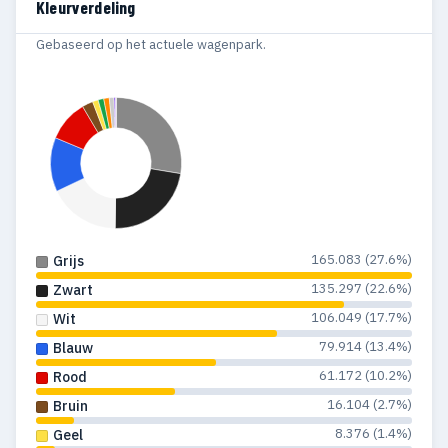
Kleurverdeling
1998
883
87
Gebaseerd op het actuele wagenpark.
1997
651
88
1996
441
53
1995
348
57
1994
351
65
1993
362
79
165.083 (27.6%)
Grijs
1992
409
164
135.297 (22.6%)
Zwart
1991
366
110
106.049 (17.7%)
Wit
1990
440
118
79.914 (13.4%)
Blauw
61.172 (10.2%)
Rood
1989
409
119
16.104 (2.7%)
Bruin
1988
454
141
8.376 (1.4%)
Geel