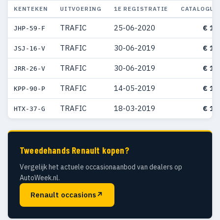
KENTEKEN
UITVOERING
1E REGISTRATIE
CATALOGUS
TRAFIC
25-06-2020
€ 15
JHP-59-F
TRAFIC
30-06-2019
€ 15
JSJ-16-V
TRAFIC
30-06-2019
€ 15
JRR-26-V
TRAFIC
14-05-2019
€ 15
KPP-90-P
TRAFIC
18-03-2019
€ 15
HTX-37-G
Tweedehands Renault kopen?
Vergelijk het actuele occasionaanbod van dealers op
AutoWeek.nl.
Renault occasions
↗