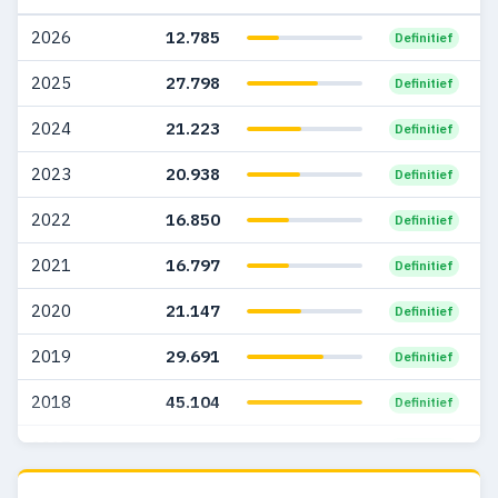
2009
17.105
3.500
2026
12.785
Definitief
2008
22.243
2.318
2025
27.798
Definitief
2007
13.589
1.403
2024
21.223
Definitief
2006
12.354
1.173
2023
20.938
Definitief
2005
9.989
1.203
2022
16.850
Definitief
2004
7.239
765
2021
16.797
Definitief
2003
6.750
718
2020
21.147
Definitief
2002
6.880
653
2019
29.691
Definitief
2001
4.479
497
2018
45.104
Definitief
2000
3.471
331
2017
44.760
Definitief
1999
1.875
182
2016
31.198
Definitief