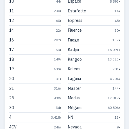
›
›
10
Espace
44
8.893
›
›
11
Estafette
230
14
›
›
12
Express
60
48
›
›
14
Fluence
22
50
›
›
16
Fuego
287
137
›
›
17
Kadjar
53
16.091
›
›
18
Kangoo
149
13.323
›
›
19
Koleos
639
784
›
›
20
Laguna
31
4.204
›
›
21
Master
316
144
›
›
25
Modus
430
12.817
›
›
30
Mégane
34
60.806
›
›
4
NN
3.418
15
›
›
4CV
Nevada
246
9