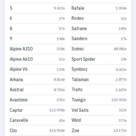
›
›
5
Rafale
9.422
1.004
›
›
6
Rodeo
27
21
›
›
8
Safrane
57
185
›
›
9
Sandero
198
17
›
›
Alpine A310
Scénic
158
48.981
›
›
Alpine A610
Sport Spider
11
24
›
›
Alpine V6
Symbioz
129
4.421
›
›
Arkana
Talisman
8.824
2.877
›
›
Austral
Trafic
8.793
1.607
›
›
Avantime
Twingo
191
102.932
›
›
Captur
Vel Satis
112.978
323
›
›
Caravelle
Wind
45
573
›
›
Clio
Zoe
156.904
14.171