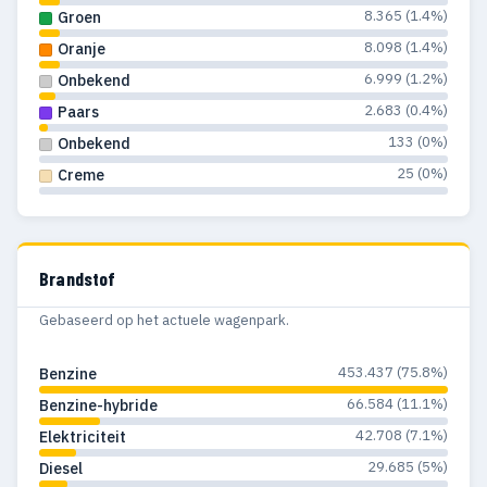
8.365 (1.4%)
Groen
1987
380
122
8.098 (1.4%)
Oranje
1986
588
179
6.999 (1.2%)
Onbekend
2.683 (0.4%)
Paars
1985
669
170
133 (0%)
Onbekend
1984
519
138
25 (0%)
Creme
1983
363
105
1982
294
81
Brandstof
1981
141
47
Gebaseerd op het actuele wagenpark.
1980
114
47
453.437 (75.8%)
Benzine
1979
160
65
66.584 (11.1%)
Benzine-hybride
1978
118
52
42.708 (7.1%)
Elektriciteit
29.685 (5%)
Diesel
1977
120
57