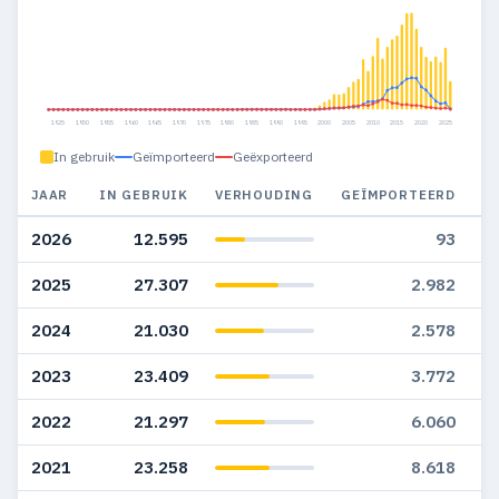
1925
1950
1955
1960
1965
1970
1975
1980
1985
1990
1995
2000
2005
2010
2015
2020
2025
In gebruik
Geïmporteerd
Geëxporteerd
JAAR
IN GEBRUIK
VERHOUDING
GEÏMPORTEERD
G
2026
12.595
93
2025
27.307
2.982
2024
21.030
2.578
2023
23.409
3.772
2022
21.297
6.060
2021
23.258
8.618