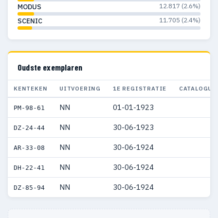
12.817 (2.6%)
MODUS
1954
23
22
11.705 (2.4%)
SCENIC
1953
16
15
1952
16
16
Oudste exemplaren
1951
9
9
KENTEKEN
UITVOERING
1E REGISTRATIE
CATALOGUS
1950
2
2
NN
01-01-1923
PM-98-61
1948
2
2
NN
30-06-1923
DZ-24-44
1947
1
1
NN
30-06-1924
AR-33-08
1927
3
3
NN
30-06-1924
DH-22-41
1926
4
4
NN
30-06-1924
DZ-85-94
1925
2
2
1924
4
4