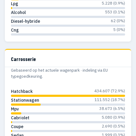
5.228 (0.9%)
Lpg
1976
80
43
553 (0.1%)
Alcohol
1975
70
30
62 (0%)
Diesel-hybride
5 (0%)
Cng
1974
50
21
1973
44
22
1972
45
28
Carrosserie
1971
34
16
Gebaseerd op het actuele wagenpark · indeling via EU
typegoedkeuring.
1970
64
23
434.607 (72.9%)
Hatchback
1969
55
33
111.552 (18.7%)
Stationwagen
1968
63
27
38.673 (6.5%)
Mpv
5.080 (0.9%)
Cabriolet
1967
46
27
2.690 (0.5%)
Coupe
1966
40
26
1.999 (0.3%)
Sedan