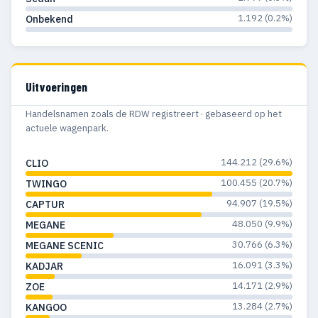
1.192 (0.2%)
Onbekend
1965
43
11
1964
32
16
1963
16
12
Uitvoeringen
1962
28
17
Handelsnamen zoals de RDW registreert · gebaseerd op het
actuele wagenpark.
1961
32
25
144.212 (29.6%)
CLIO
1960
44
27
100.455 (20.7%)
TWINGO
1959
41
26
94.907 (19.5%)
CAPTUR
1958
36
28
48.050 (9.9%)
MEGANE
30.766 (6.3%)
MEGANE SCENIC
1957
35
25
16.091 (3.3%)
KADJAR
1956
48
43
14.171 (2.9%)
ZOE
13.284 (2.7%)
KANGOO
1955
38
32