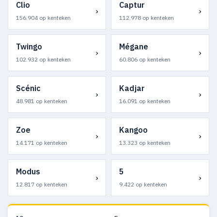
Clio
Captur
›
›
156.904 op kenteken
112.978 op kenteken
Twingo
Mégane
›
›
102.932 op kenteken
60.806 op kenteken
Scénic
Kadjar
›
›
48.981 op kenteken
16.091 op kenteken
Zoe
Kangoo
›
›
14.171 op kenteken
13.323 op kenteken
Modus
5
›
›
12.817 op kenteken
9.422 op kenteken