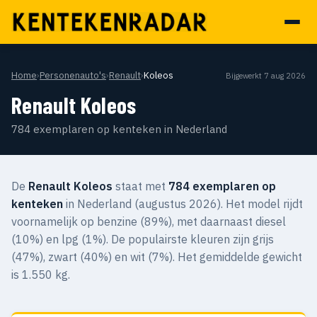
Home
›
Personenauto's
›
Renault
›
Koleos
Bijgewerkt 7 aug 2026
Renault Koleos
784 exemplaren op kenteken in Nederland
De
Renault Koleos
staat met
784 exemplaren op
kenteken
in Nederland (augustus 2026). Het model rijdt
voornamelijk op benzine (89%), met daarnaast diesel
(10%) en lpg (1%). De populairste kleuren zijn grijs
(47%), zwart (40%) en wit (7%). Het gemiddelde gewicht
is 1.550 kg.