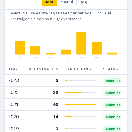
Jaar
Maand
Dag
2011
1
—
Aantal nieuwe eerste registraties per periode — inclusief
2010
3
—
voertuigen die daarna zijn geëxporteerd.
2009
233
4
2008
370
10
2017
2018
2019
2020
2021
2022
2023
JAAR
REGISTRATIES
VERHOUDING
STATUS
2023
5
Definitief
2022
38
Definitief
2021
68
Definitief
2020
14
Definitief
2019
3
Definitief