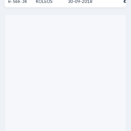
KOLEOS
30-09-2018
€ 8
H-569-JR