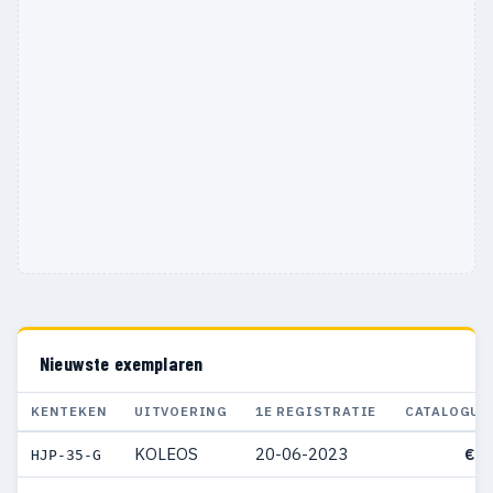
Nieuwste exemplaren
KENTEKEN
UITVOERING
1E REGISTRATIE
CATALOGUS
KOLEOS
20-06-2023
€ 6
HJP-35-G