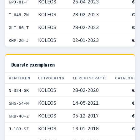
KOLEOS
25-04-2023
€ 4
GPJ-81-F
KOLEOS
28-02-2023
€ 7
T-648-ZN
KOLEOS
28-02-2023
€ 6
GLT-86-T
KOLEOS
02-01-2023
€ 3
KHP-26-J
Duurste exemplaren
KENTEKEN
UITVOERING
1E REGISTRATIE
CATALOGUS
KOLEOS
28-02-2020
€ 9
N-324-GR
KOLEOS
14-05-2021
€ 9
GHG-54-N
KOLEOS
05-12-2017
€ 9
GRB-40-Z
KOLEOS
13-01-2018
€ 8
J-183-SZ