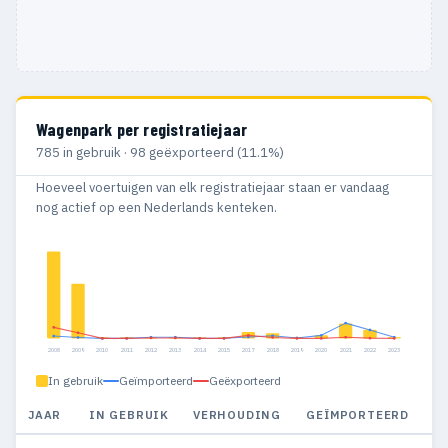
Wagenpark per registratiejaar
785 in gebruik · 98 geëxporteerd (11.1%)
Hoeveel voertuigen van elk registratiejaar staan er vandaag
nog actief op een Nederlands kenteken.
2008
2009
2010
2011
2012
2013
2014
2015
2017
2018
2019
2020
2021
2022
2023
In gebruik
Geïmporteerd
Geëxporteerd
JAAR
IN GEBRUIK
VERHOUDING
GEÏMPORTEERD
G