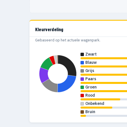
Kleurverdeling
Gebaseerd op het actuele wagenpark.
Zwart
Blauw
Grijs
Paars
Groen
Rood
Onbekend
Bruin