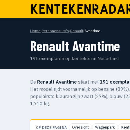
Home
›
Personenauto's
›
Renault
›
Avantime
Renault Avantime
191 exemplaren op kenteken in Nederland
De
Renault Avantime
staat met
191 exempla
Het model rijdt voornamelijk op benzine (89%),
populairste kleuren zijn zwart (27%), blauw (2
1.710 kg.
Overzicht
Wagenpark
Kent
OP DEZE PAGINA