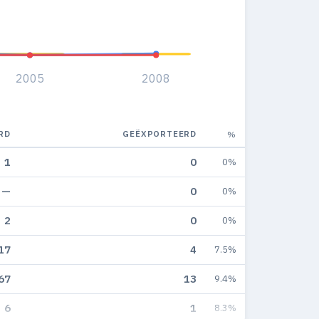
2005
2008
RD
GEËXPORTEERD
%
1
0
0%
—
0
0%
2
0
0%
17
4
7.5%
67
13
9.4%
6
1
8.3%