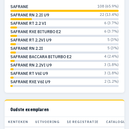
108 (65.9%)
SAFRANE
22 (13.4%)
SAFRANE RN 2.2I U9
6 (3.7%)
SAFRANE RT 2.2 VI
6 (3.7%)
SAFRANE RXE BITURBO E2
5 (3%)
SAFRANE RT 2.2VI U9
5 (3%)
SAFRANE RN 2.2I
4 (2.4%)
SAFRANE BACCARA BITURBO E2
3 (1.8%)
SAFRANE RN 2.2VI U9
3 (1.8%)
SAFRANE RT V6I U9
2 (1.2%)
SAFRANE RXE V6I U9
Oudste exemplaren
KENTEKEN
UITVOERING
1E REGISTRATIE
CATALOGUS