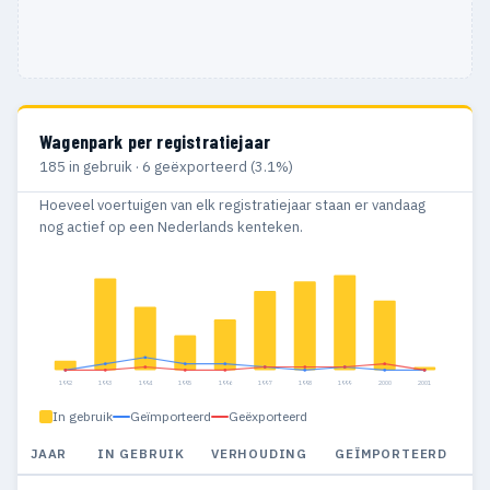
Wagenpark per registratiejaar
185 in gebruik · 6 geëxporteerd (3.1%)
Hoeveel voertuigen van elk registratiejaar staan er vandaag
nog actief op een Nederlands kenteken.
1992
1993
1994
1995
1996
1997
1998
1999
2000
2001
In gebruik
Geïmporteerd
Geëxporteerd
JAAR
IN GEBRUIK
VERHOUDING
GEÏMPORTEERD
G