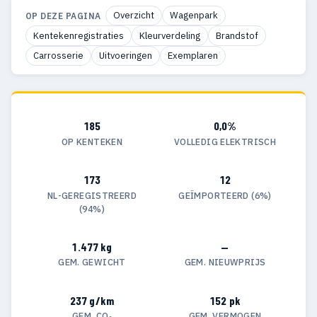
Overzicht
Wagenpark
OP DEZE PAGINA
Kentekenregistraties
Kleurverdeling
Brandstof
Carrosserie
Uitvoeringen
Exemplaren
185
0,0%
OP KENTEKEN
VOLLEDIG ELEKTRISCH
173
12
NL-GEREGISTREERD
GEÏMPORTEERD (6%)
(94%)
1.477 kg
—
GEM. GEWICHT
GEM. NIEUWPRIJS
237 g/km
152 pk
GEM. CO₂
GEM. VERMOGEN