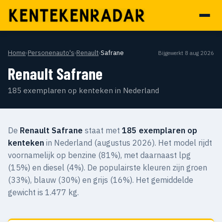
Home
›
Personenauto's
›
Renault
›
Safrane
Bijgewerkt 8 aug 2026
Renault Safrane
185 exemplaren op kenteken in Nederland
De
Renault Safrane
staat met
185 exemplaren op
kenteken
in Nederland (augustus 2026). Het model rijdt
voornamelijk op benzine (81%), met daarnaast lpg
(15%) en diesel (4%). De populairste kleuren zijn groen
(33%), blauw (30%) en grijs (16%). Het gemiddelde
gewicht is 1.477 kg.