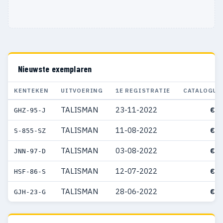
Nieuwste exemplaren
KENTEKEN
UITVOERING
1E REGISTRATIE
CATALOGUS
TALISMAN
23-11-2022
€ 5
GHZ-95-J
TALISMAN
11-08-2022
€ 4
S-855-SZ
TALISMAN
03-08-2022
€ 5
JNN-97-D
TALISMAN
12-07-2022
€ 4
HSF-86-S
TALISMAN
28-06-2022
€ 3
GJH-23-G