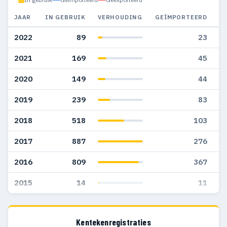
JAAR
IN GEBRUIK
VERHOUDING
GEÏMPORTEERD
G
2022
89
23
2021
169
45
2020
149
44
2019
239
83
2018
518
103
2017
887
276
2016
809
367
2015
14
11
Kentekenregistraties