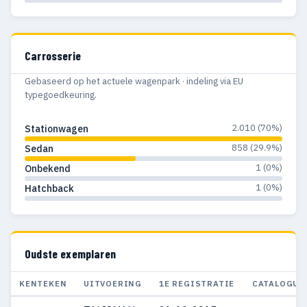
Carrosserie
Gebaseerd op het actuele wagenpark · indeling via EU
typegoedkeuring.
2.010 (70%)
Stationwagen
858 (29.9%)
Sedan
1 (0%)
Onbekend
1 (0%)
Hatchback
Oudste exemplaren
KENTEKEN
UITVOERING
1E REGISTRATIE
CATALOGUS