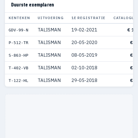
Duurste exemplaren
KENTEKEN
UITVOERING
1E REGISTRATIE
CATALOGUS
TALISMAN
19-02-2021
€ 10
GDV-99-N
TALISMAN
20-05-2020
€ 7
P-512-TR
TALISMAN
08-05-2019
€ 7
S-863-HP
TALISMAN
02-10-2018
€ 6
T-402-VB
TALISMAN
29-05-2018
€ 6
T-122-HL