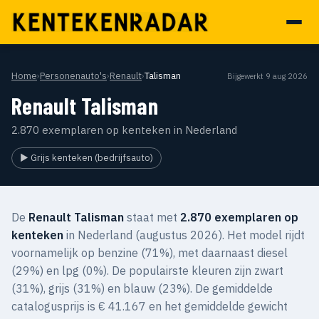
Home
›
Personenauto's
›
Renault
›
Talisman
Bijgewerkt 9 aug 2026
Renault Talisman
2.870 exemplaren op kenteken in Nederland
▶ Grijs kenteken (bedrijfsauto)
De
Renault Talisman
staat met
2.870 exemplaren op
kenteken
in Nederland (augustus 2026). Het model rijdt
voornamelijk op benzine (71%), met daarnaast diesel
(29%) en lpg (0%). De populairste kleuren zijn zwart
(31%), grijs (31%) en blauw (23%). De gemiddelde
catalogusprijs is € 41.167 en het gemiddelde gewicht