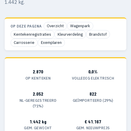
1.442 kg.
Overzicht
Wagenpark
OP DEZE PAGINA
Kentekenregistraties
Kleurverdeling
Brandstof
Carrosserie
Exemplaren
2.870
0,0%
OP KENTEKEN
VOLLEDIG ELEKTRISCH
2.052
822
NL-GEREGISTREERD
GEÏMPORTEERD (29%)
(71%)
1.442 kg
€ 41.167
GEM. GEWICHT
GEM. NIEUWPRIJS