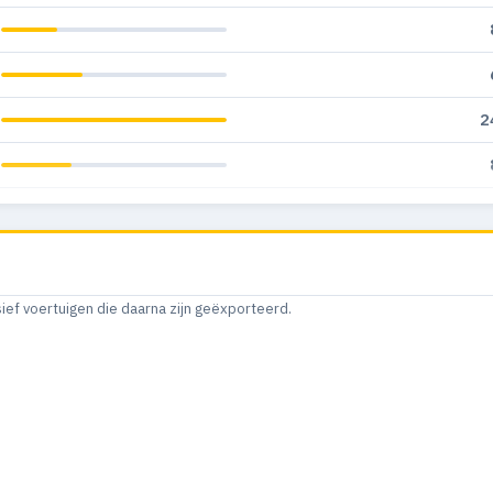
2
2
sief voertuigen die daarna zijn geëxporteerd.