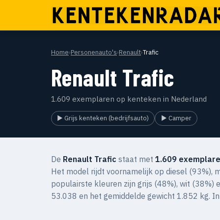
Home
›
Personenauto's
›
Renault
›
Trafic
Renault Trafic
1.609 exemplaren op kenteken in Nederland
▶ Grijs kenteken (bedrijfsauto)
▶ Camper
De
Renault Trafic
staat met
1.609 exemplare
Het model rijdt voornamelijk op diesel (93%), 
populairste kleuren zijn grijs (48%), wit (38%)
53.038 en het gemiddelde gewicht 1.852 kg. In