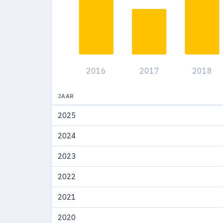
2009
19
2008
31
2007
35
2016
2017
2018
2006
35
2005
14
JAAR
2025
2004
5
2024
2003
12
2023
2002
6
2022
1997
1
2021
1996
2
2020
1994
2