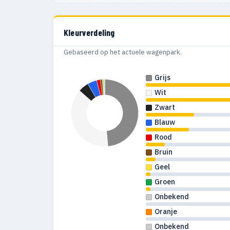
Kleurverdeling
Gebaseerd op het actuele wagenpark.
Grijs
Wit
Zwart
Blauw
Rood
Bruin
Geel
Groen
Onbekend
Oranje
Onbekend