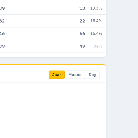
89
13
13.3%
62
22
15.4%
46
66
16.4%
89
49
32%
14
64
17.6%
85
20
16.5%
Jaar
Maand
Dag
20
12
22.2%
17
7
22.6%
10
10
33.3%
14
25
31.6%
9
10
27.8%