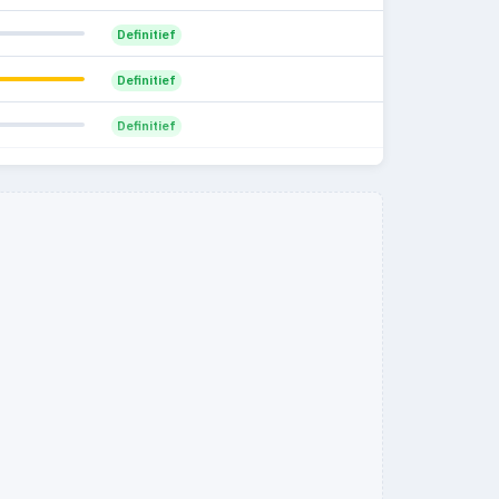
—
1
Definitief
16.7%
1
0
Definitief
0%
—
0
Definitief
0%
—
0
Definitief
0%
—
0
0%
1
0
0%
—
0
0%
—
0
0%