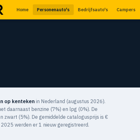
Home
Personenauto's
Bedrijfsauto's
Campers
n op kenteken
in Nederland (augustus 2026).
met daarnaast benzine (7%) en lpg (0%). De
 en zwart (5%). De gemiddelde catalogusprijs is €
 2025 werden er 1 nieuw geregistreerd.