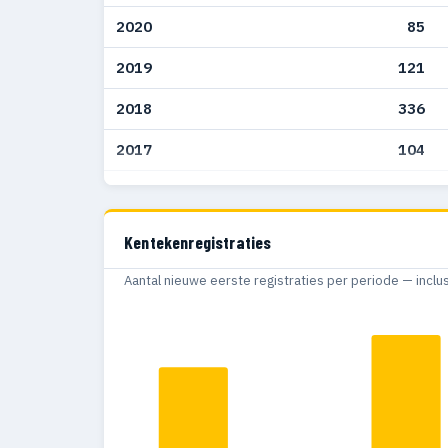
2020
85
2019
121
2018
336
2017
104
2016
300
2015
101
Kentekenregistraties
2014
42
Aantal nieuwe eerste registraties per periode — inclu
2013
24
2012
20
2011
54
2010
26