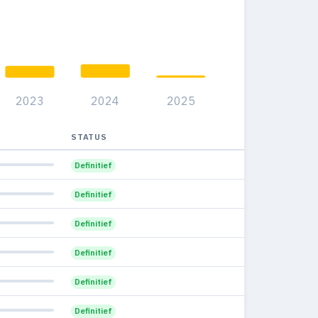
10
8
29.6%
18
13
29.5%
22
9
20.5%
2023
2024
2025
15
7
16.7%
9
7
STATUS
33.3%
2
4
Definitief
44.4%
4
2
Definitief
14.3%
—
2
Definitief
25%
1
0
Definitief
0%
—
0
Definitief
0%
—
0
Definitief
0%