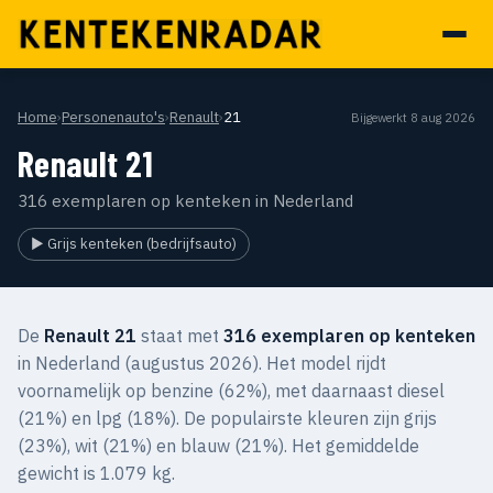
Home
›
Personenauto's
›
Renault
›
21
Bijgewerkt 8 aug 2026
Renault 21
316 exemplaren op kenteken in Nederland
▶ Grijs kenteken (bedrijfsauto)
De
Renault 21
staat met
316 exemplaren op kenteken
in Nederland (augustus 2026). Het model rijdt
voornamelijk op benzine (62%), met daarnaast diesel
(21%) en lpg (18%). De populairste kleuren zijn grijs
(23%), wit (21%) en blauw (21%). Het gemiddelde
gewicht is 1.079 kg.