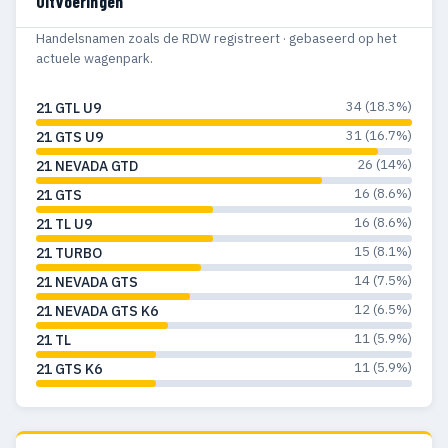
Uitvoeringen
Handelsnamen zoals de RDW registreert · gebaseerd op het
actuele wagenpark.
34 (18.3%)
21 GTL U9
31 (16.7%)
21 GTS U9
26 (14%)
21 NEVADA GTD
16 (8.6%)
21 GTS
16 (8.6%)
21 TL U9
15 (8.1%)
21 TURBO
14 (7.5%)
21 NEVADA GTS
12 (6.5%)
21 NEVADA GTS K6
11 (5.9%)
21 TL
11 (5.9%)
21 GTS K6