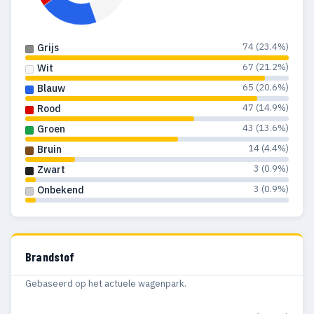
74 (23.4%)
Grijs
67 (21.2%)
Wit
65 (20.6%)
Blauw
47 (14.9%)
Rood
43 (13.6%)
Groen
14 (4.4%)
Bruin
3 (0.9%)
Zwart
3 (0.9%)
Onbekend
Brandstof
Gebaseerd op het actuele wagenpark.