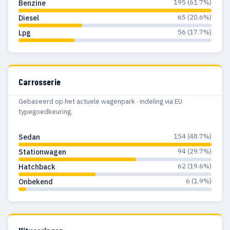
195 (61.7%)
Benzine
65 (20.6%)
Diesel
56 (17.7%)
Lpg
Carrosserie
Gebaseerd op het actuele wagenpark · indeling via EU
typegoedkeuring.
154 (48.7%)
Sedan
94 (29.7%)
Stationwagen
62 (19.6%)
Hatchback
6 (1.9%)
Onbekend