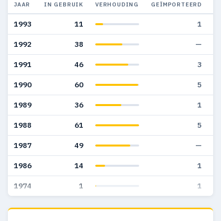
JAAR
IN GEBRUIK
VERHOUDING
GEÏMPORTEERD
G
1993
11
1
1992
38
—
1991
46
3
1990
60
5
1989
36
1
1988
61
5
1987
49
—
1986
14
1
1974
1
1