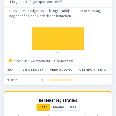
1 in gebruik · 0 geëxporteerd (0%)
Hoeveel voertuigen van elk registratiejaar staan er vandaag
nog actief op een Nederlands kenteken.
1969
In gebruik
Geïmporteerd
Geëxporteerd
JAAR
IN GEBRUIK
VERHOUDING
GEÏMPORTEERD
G
1969
1
1
Kentekenregistraties
Jaar
Maand
Dag