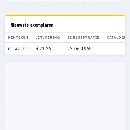
Nieuwste exemplaren
KENTEKEN
UITVOERING
1E REGISTRATIE
CATALOGUS
R 21 36
27-06-1969
BE-42-39