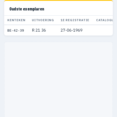
Oudste exemplaren
KENTEKEN
UITVOERING
1E REGISTRATIE
CATALOGUS
R 21 36
27-06-1969
BE-42-39