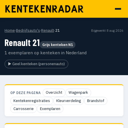
Home
›
Bedrijfsauto's
›
Renault
›
21
Bijgewerkt 8 aug 2026
Renault 21
Grijs kenteken N1
1 exemplaren op kenteken in Nederland
▶ Geel kenteken (personenauto)
Overzicht
Wagenpark
OP DEZE PAGINA
Kentekenregistraties
Kleurverdeling
Brandstof
Carrosserie
Exemplaren