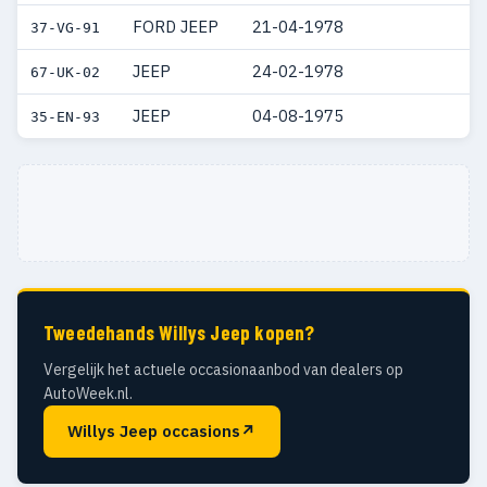
FORD JEEP
21-04-1978
37-VG-91
JEEP
24-02-1978
67-UK-02
JEEP
04-08-1975
35-EN-93
Tweedehands Willys Jeep kopen?
Vergelijk het actuele occasionaanbod van dealers op
AutoWeek.nl.
Willys Jeep occasions
↗