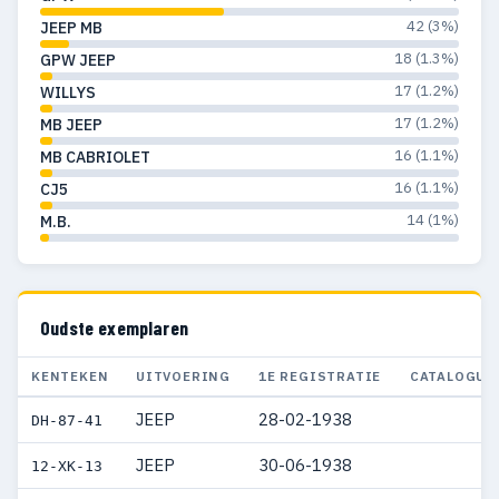
42 (3%)
JEEP MB
18 (1.3%)
GPW JEEP
17 (1.2%)
WILLYS
17 (1.2%)
MB JEEP
16 (1.1%)
MB CABRIOLET
16 (1.1%)
CJ5
14 (1%)
M.B.
Oudste exemplaren
KENTEKEN
UITVOERING
1E REGISTRATIE
CATALOGUS
JEEP
28-02-1938
DH-87-41
JEEP
30-06-1938
12-XK-13