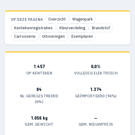
Overzicht
Wagenpark
OP DEZE PAGINA
Kentekenregistraties
Kleurverdeling
Brandstof
Carrosserie
Uitvoeringen
Exemplaren
1.457
0,0%
OP KENTEKEN
VOLLEDIG ELEKTRISCH
84
1.374
NL-GEREGISTREERD
GEÏMPORTEERD (94%)
(6%)
1.056 kg
—
GEM. GEWICHT
GEM. NIEUWPRIJS