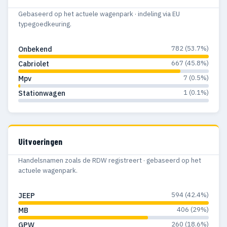
Gebaseerd op het actuele wagenpark · indeling via EU
typegoedkeuring.
782 (53.7%)
Onbekend
667 (45.8%)
Cabriolet
7 (0.5%)
Mpv
1 (0.1%)
Stationwagen
Uitvoeringen
Handelsnamen zoals de RDW registreert · gebaseerd op het
actuele wagenpark.
594 (42.4%)
JEEP
406 (29%)
MB
260 (18.6%)
GPW