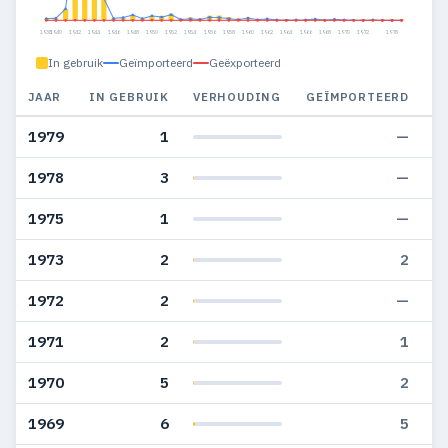
1938
1940
1942
1944
1946
1948
1950
1952
1954
1956
1958
1960
1962
1964
1966
1968
1970
1972
1978
In gebruik
Geïmporteerd
Geëxporteerd
JAAR
IN GEBRUIK
VERHOUDING
GEÏMPORTEERD
G
1979
1
—
1978
3
—
1975
1
—
1973
2
2
1972
2
—
1971
2
1
1970
5
2
1969
6
5