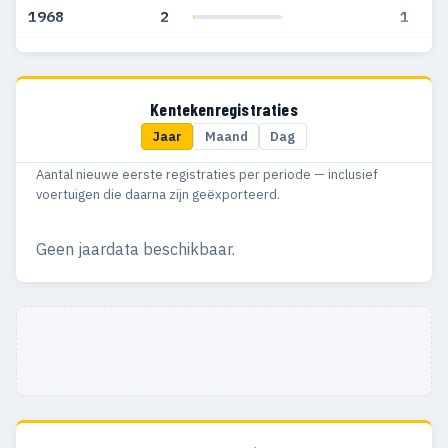
1968
2
1
1967
7
6
1966
2
2
Kentekenregistraties
Jaar
Maand
Dag
1965
4
2
Aantal nieuwe eerste registraties per periode — inclusief
1964
2
1
voertuigen die daarna zijn geëxporteerd.
1963
3
2
Geen jaardata beschikbaar.
1962
7
7
1961
5
3
1960
11
11
1959
10
3
1958
16
8