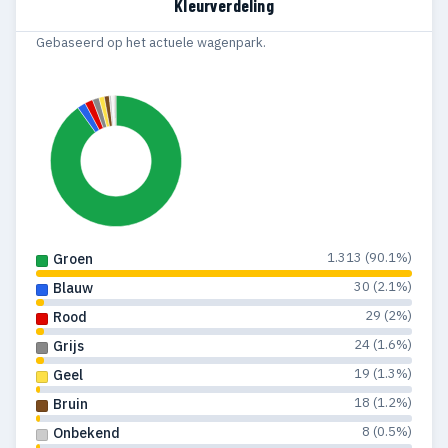
Kleurverdeling
1957
23
13
Gebaseerd op het actuele wagenpark.
1956
22
14
1955
10
4
1954
14
7
1953
8
4
1952
32
26
1.313 (90.1%)
Groen
1951
21
15
30 (2.1%)
Blauw
1950
20
21
29 (2%)
Rood
24 (1.6%)
Grijs
1949
8
8
19 (1.3%)
Geel
1948
25
25
18 (1.2%)
Bruin
1947
13
13
8 (0.5%)
Onbekend