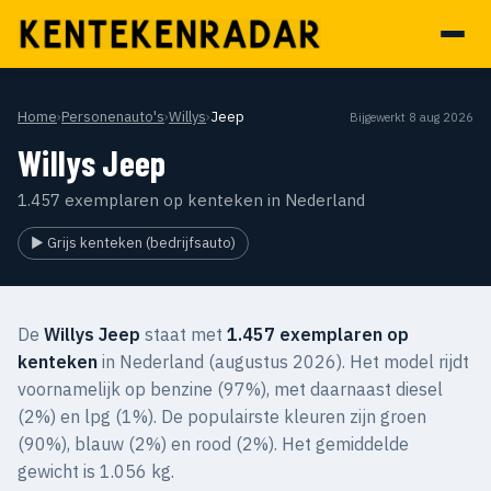
Home
›
Personenauto's
›
Willys
›
Jeep
Bijgewerkt 8 aug 2026
Willys Jeep
1.457 exemplaren op kenteken in Nederland
▶ Grijs kenteken (bedrijfsauto)
De
Willys Jeep
staat met
1.457 exemplaren op
kenteken
in Nederland (augustus 2026). Het model rijdt
voornamelijk op benzine (97%), met daarnaast diesel
(2%) en lpg (1%). De populairste kleuren zijn groen
(90%), blauw (2%) en rood (2%). Het gemiddelde
gewicht is 1.056 kg.