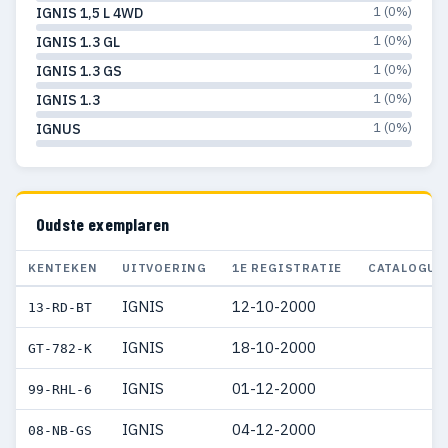
1 (0%)
IGNIS 1,5 L 4WD
1 (0%)
IGNIS 1.3 GL
1 (0%)
IGNIS 1.3 GS
1 (0%)
IGNIS 1.3
1 (0%)
IGNUS
Oudste exemplaren
KENTEKEN
UITVOERING
1E REGISTRATIE
CATALOGUS
IGNIS
12-10-2000
13-RD-BT
IGNIS
18-10-2000
GT-782-K
IGNIS
01-12-2000
99-RHL-6
IGNIS
04-12-2000
08-NB-GS