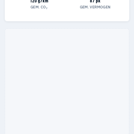
120 g/km
87 pk
GEM. CO₂
GEM. VERMOGEN