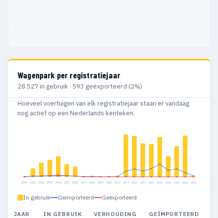
Wagenpark per registratiejaar
28.527 in gebruik · 593 geëxporteerd (2%)
Hoeveel voertuigen van elk registratiejaar staan er vandaag
nog actief op een Nederlands kenteken.
2000
2001
2002
2003
2004
2005
2006
2007
2008
2009
2010
2016
2017
2018
2019
2020
2021
2022
2023
2024
2025
In gebruik
Geïmporteerd
Geëxporteerd
JAAR
IN GEBRUIK
VERHOUDING
GEÏMPORTEERD
G