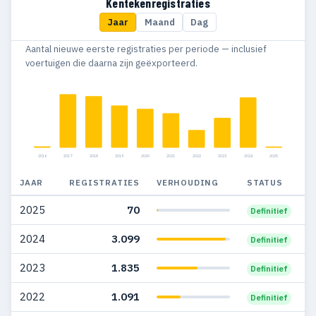
Kentekenregistraties
Jaar
Maand
Dag
2009
6
6
Aantal nieuwe eerste registraties per periode — inclusief
2008
33
34
voertuigen die daarna zijn geëxporteerd.
2007
33
21
2006
793
50
2005
983
86
2016
2017
2018
2019
2020
2021
2022
2023
2024
2025
2004
1.593
66
JAAR
REGISTRATIES
VERHOUDING
STATUS
2003
1.329
60
2025
70
Definitief
2002
1.101
41
2024
3.099
Definitief
2001
657
36
2023
1.835
Definitief
2000
4
4
2022
1.091
Definitief