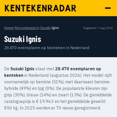
Home
›
Personenauto's
›
Suzuki
›
Ignis
Bijgewerkt 7 aug 2026
Suzuki Ignis
28.470 exemplaren op kenteken in Nederland
De
Suzuki Ignis
staat met
28.470 exemplaren op
kenteken
in Nederland (augustus 2026). Het model rijdt
voornamelijk op benzine (51%), met daarnaast benzine-
hybride (49%) en lpg (0%). De populairste kleuren zijn
grijs (30%), blauw (14%) en zwart (13%). De gemiddelde
catalogusprijs is € 19.963 en het gemiddelde gewicht
850 kg. In 2025 werden er 70 nieuw geregistreerd.