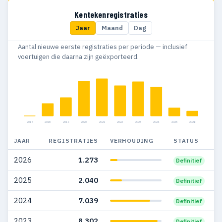
Kentekenregistraties
Jaar
Maand
Dag
Aantal nieuwe eerste registraties per periode — inclusief
voertuigen die daarna zijn geëxporteerd.
2017
2018
2019
2020
2021
2022
2023
2024
2025
2026
JAAR
REGISTRATIES
VERHOUDING
STATUS
2026
1.273
Definitief
2025
2.040
Definitief
2024
7.039
Definitief
2023
8.302
Definitief