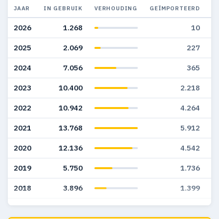
JAAR
IN GEBRUIK
VERHOUDING
GEÏMPORTEERD
G
2026
1.268
10
2025
2.069
227
2024
7.056
365
2023
10.400
2.218
2022
10.942
4.264
2021
13.768
5.912
2020
12.136
4.542
2019
5.750
1.736
2018
3.896
1.399
2017
5
6