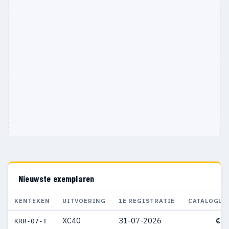
Nieuwste exemplaren
KENTEKEN
UITVOERING
1E REGISTRATIE
CATALOGUS
XC40
31-07-2026
€ 5
KRR-07-T