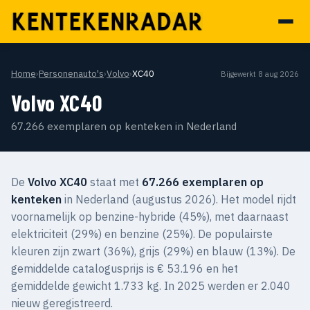
Home
›
Personenauto's
›
Volvo
›
XC40
Bijgewerkt 8 aug 2026
Volvo XC40
67.266 exemplaren op kenteken in Nederland
De
Volvo XC40
staat met
67.266 exemplaren op
kenteken
in Nederland (augustus 2026). Het model rijdt
voornamelijk op benzine-hybride (45%), met daarnaast
elektriciteit (29%) en benzine (25%). De populairste
kleuren zijn zwart (36%), grijs (29%) en blauw (13%). De
gemiddelde catalogusprijs is € 53.196 en het
gemiddelde gewicht 1.733 kg. In 2025 werden er 2.040
nieuw geregistreerd.