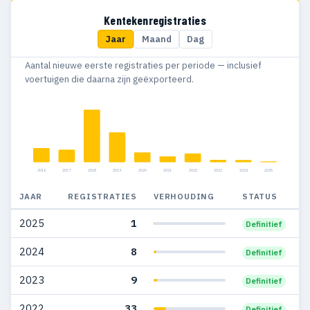
2015
127
92
Kentekenregistraties
Jaar
Maand
Dag
2014
111
100
Aantal nieuwe eerste registraties per periode — inclusief
2013
204
163
voertuigen die daarna zijn geëxporteerd.
2012
170
127
2011
268
178
2010
22
20
2016
2017
2018
2019
2020
2021
2022
2023
2024
2025
2009
50
42
JAAR
REGISTRATIES
VERHOUDING
STATUS
2008
108
72
2025
1
Definitief
2007
129
94
2024
8
Definitief
2006
230
147
2023
9
Definitief
2005
498
280
2022
33
Definitief