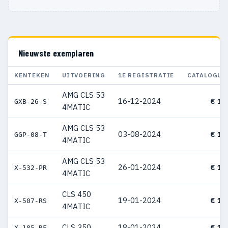
Nieuwste exemplaren
KENTEKEN
UITVOERING
1E REGISTRATIE
CATALOGUS
AMG CLS 53
16-12-2024
€ 17
GXB-26-S
4MATIC
AMG CLS 53
03-08-2024
€ 18
GGP-08-T
4MATIC
AMG CLS 53
26-01-2024
€ 16
X-532-PR
4MATIC
CLS 450
19-01-2024
€ 13
X-507-RS
4MATIC
CLS 350
18-01-2024
€ 12
X-185-RF