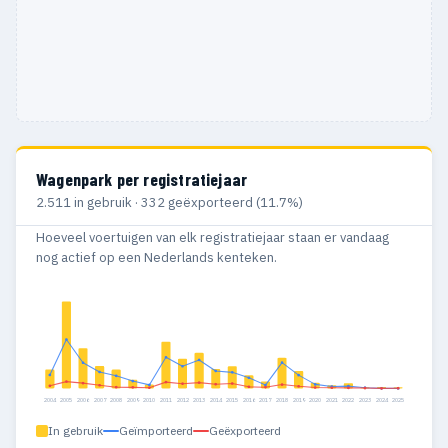
Wagenpark per registratiejaar
2.511 in gebruik · 332 geëxporteerd (11.7%)
Hoeveel voertuigen van elk registratiejaar staan er vandaag
nog actief op een Nederlands kenteken.
2004
2005
2006
2007
2008
2009
2010
2011
2012
2013
2014
2015
2016
2017
2018
2019
2020
2021
2022
2023
2024
2025
In gebruik
Geïmporteerd
Geëxporteerd