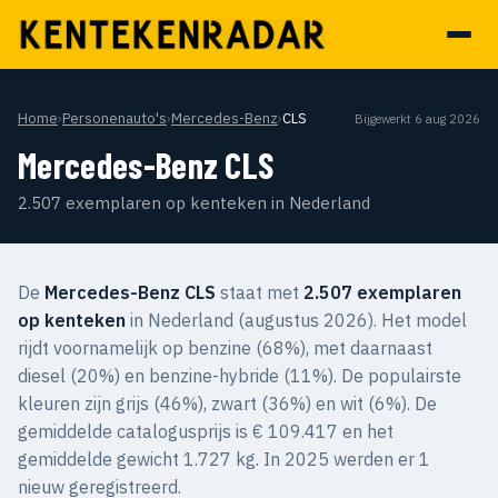
Home
›
Personenauto's
›
Mercedes-Benz
›
CLS
Bijgewerkt 6 aug 2026
Mercedes-Benz CLS
2.507 exemplaren op kenteken in Nederland
De
Mercedes-Benz CLS
staat met
2.507 exemplaren
op kenteken
in Nederland (augustus 2026). Het model
rijdt voornamelijk op benzine (68%), met daarnaast
diesel (20%) en benzine-hybride (11%). De populairste
kleuren zijn grijs (46%), zwart (36%) en wit (6%). De
gemiddelde catalogusprijs is € 109.417 en het
gemiddelde gewicht 1.727 kg. In 2025 werden er 1
nieuw geregistreerd.