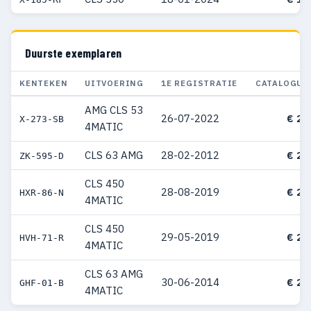
Duurste exemplaren
KENTEKEN
UITVOERING
1E REGISTRATIE
CATALOGUS
AMG CLS 53
26-07-2022
€ 29
X-273-SB
4MATIC
CLS 63 AMG
28-02-2012
€ 27
ZK-595-D
CLS 450
28-08-2019
€ 25
HXR-86-N
4MATIC
CLS 450
29-05-2019
€ 25
HVH-71-R
4MATIC
CLS 63 AMG
30-06-2014
€ 23
GHF-01-B
4MATIC