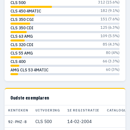
312 (15.6%)
CLS 500
182 (9.1%)
CLS 450 4MATIC
151 (7.6%)
CLS 350 CGI
125 (6.3%)
CLS 350 CDI
109 (5.5%)
CLS 63 AMG
85 (4.3%)
CLS 320 CDI
80 (4%)
CLS 55 AMG
66 (3.3%)
CLS 400
60 (3%)
AMG CLS 53 4MATIC
Oudste exemplaren
KENTEKEN
UITVOERING
1E REGISTRATIE
CATALOGUS
CLS 500
14-02-2004
92-PHZ-8