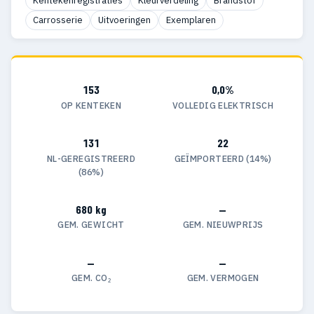
Kentekenregistraties
Kleurverdeling
Brandstof
Carrosserie
Uitvoeringen
Exemplaren
153
0,0%
OP KENTEKEN
VOLLEDIG ELEKTRISCH
131
22
NL-GEREGISTREERD
GEÏMPORTEERD (14%)
(86%)
680 kg
—
GEM. GEWICHT
GEM. NIEUWPRIJS
—
—
GEM. CO₂
GEM. VERMOGEN