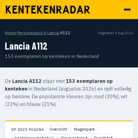
Home
›
Personenauto's
›
Lancia
›
A112
Bijgewerkt 9 aug 2026
Lancia A112
153 exemplaren op kenteken in Nederland
De
Lancia A112
staat met
153 exemplaren op
kenteken
in Nederland (augustus 2026) en rijdt volledig
op benzine. De populairste kleuren zijn rood (30%), wit
(22%) en blauw (21%).
Overzicht
Wagenpark
OP DEZE PAGINA