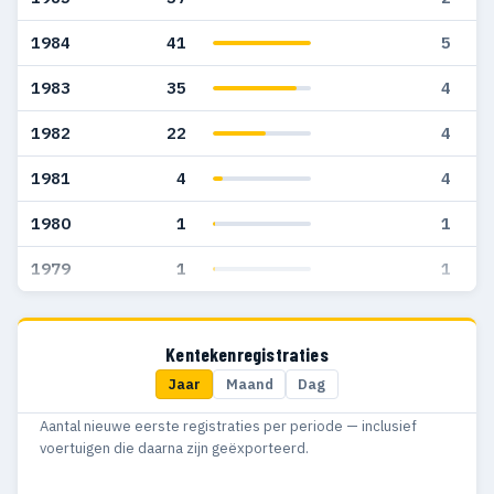
1984
41
5
1983
35
4
1982
22
4
1981
4
4
1980
1
1
1979
1
1
Kentekenregistraties
Jaar
Maand
Dag
Aantal nieuwe eerste registraties per periode — inclusief
voertuigen die daarna zijn geëxporteerd.