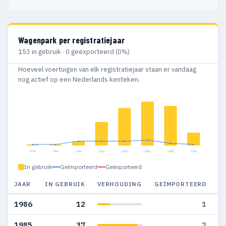
Wagenpark per registratiejaar
153 in gebruik · 0 geëxporteerd (0%)
Hoeveel voertuigen van elk registratiejaar staan er vandaag
nog actief op een Nederlands kenteken.
1979
1980
1981
1982
1983
1984
1985
1986
In gebruik
Geïmporteerd
Geëxporteerd
JAAR
IN GEBRUIK
VERHOUDING
GEÏMPORTEERD
G
1986
12
1
1985
37
2