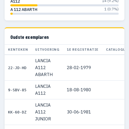
14 (9.2%)
A112
1 (0.7%)
A 112 ABARTH
Oudste exemplaren
KENTEKEN
UITVOERING
1E REGISTRATIE
CATALOGUS
LANCIA
A112
28-02-1979
22-JD-HD
ABARTH
LANCIA
18-08-1980
9-SBV-85
A112
LANCIA
A112
30-06-1981
KK-60-DZ
JUNIOR