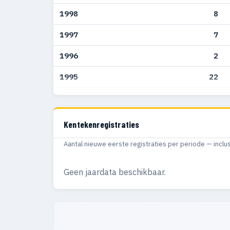
1998
8
1997
7
1996
2
1995
22
1994
10
1993
41
Kentekenregistraties
1992
88
Aantal nieuwe eerste registraties per periode — inclu
1991
87
Geen jaardata beschikbaar.
1990
46
1989
37
1988
60