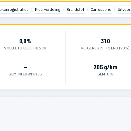
ekenregistraties
Kleurverdeling
Brandstof
Carrosserie
Uitvoer
0,0%
310
VOLLEDIG ELEKTRISCH
NL-GEREGISTREERD (70%)
—
205 g/km
GEM. NIEUWPRIJS
GEM. CO₂