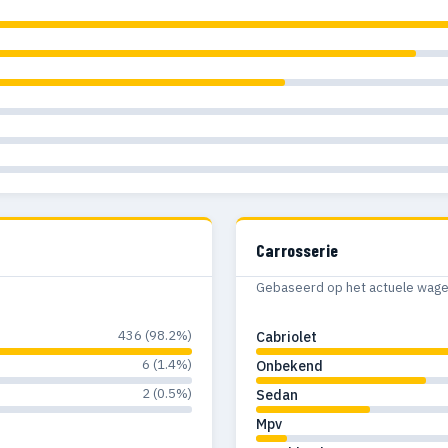
Carrosserie
Gebaseerd op het actuele wagenp
436 (98.2%)
Cabriolet
6 (1.4%)
Onbekend
2 (0.5%)
Sedan
Mpv