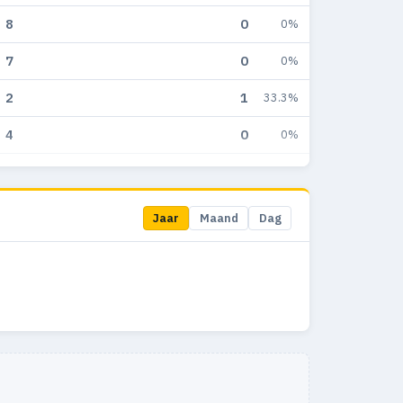
8
0
0%
7
0
0%
2
1
33.3%
4
0
0%
3
0
0%
9
3
6.8%
Jaar
Maand
Dag
12
5
5.4%
13
1
1.1%
14
1
2.1%
11
1
2.6%
20
5
7.7%