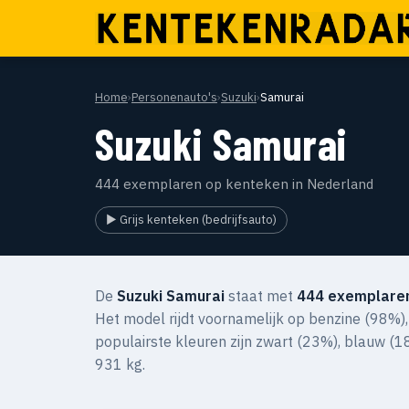
Home
›
Personenauto's
›
Suzuki
›
Samurai
Suzuki Samurai
444 exemplaren op kenteken in Nederland
▶ Grijs kenteken (bedrijfsauto)
De
Suzuki Samurai
staat met
444 exemplare
Het model rijdt voornamelijk op benzine (98%),
populairste kleuren zijn zwart (23%), blauw (1
931 kg.