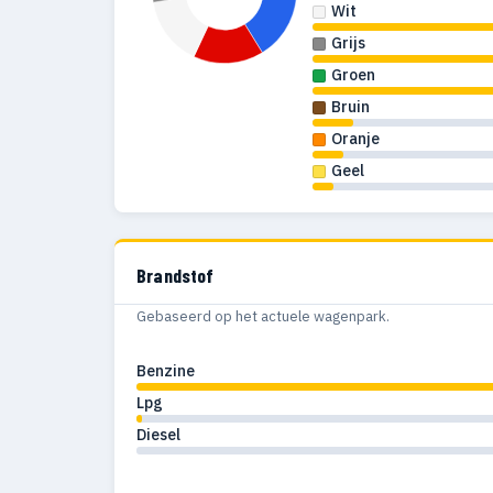
Wit
Grijs
Groen
Bruin
Oranje
Geel
Brandstof
Gebaseerd op het actuele wagenpark.
Benzine
Lpg
Diesel