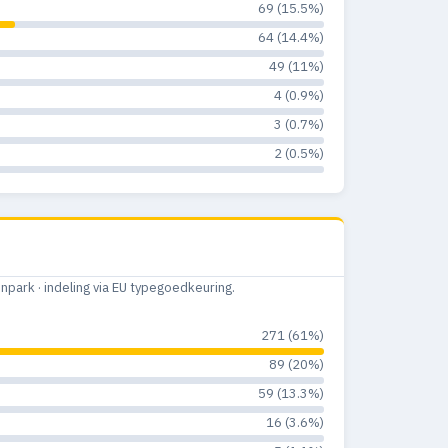
69 (15.5%)
64 (14.4%)
49 (11%)
4 (0.9%)
3 (0.7%)
2 (0.5%)
ark · indeling via EU typegoedkeuring.
271 (61%)
89 (20%)
59 (13.3%)
16 (3.6%)