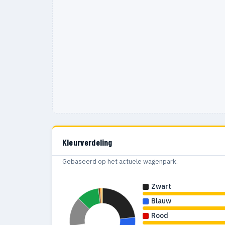
1987
8
1986
8
1985
2
Kleurverdeling
Gebaseerd op het actuele wagenpark.
Zwart
Blauw
Rood