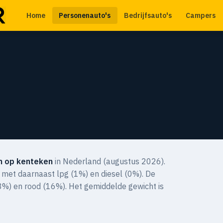
Home
Personenauto's
Bedrijfsauto's
Campers
n op kenteken
in Nederland (augustus 2026).
 met daarnaast lpg (1%) en diesel (0%). De
8%) en rood (16%). Het gemiddelde gewicht is