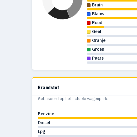
Bruin
Blauw
Rood
Geel
Oranje
Groen
Paars
Brandstof
Gebaseerd op het actuele wagenpark.
Benzine
Diesel
Lpg