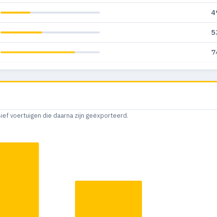
4
5
7
8
sief voertuigen die daarna zijn geëxporteerd.