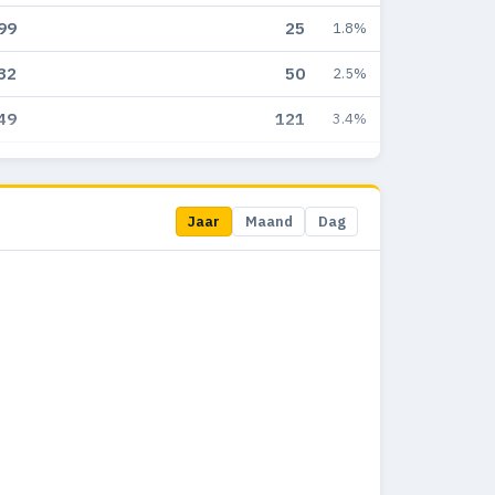
99
25
1.8%
32
50
2.5%
49
121
3.4%
42
220
4.6%
71
20
5.4%
Jaar
Maand
Dag