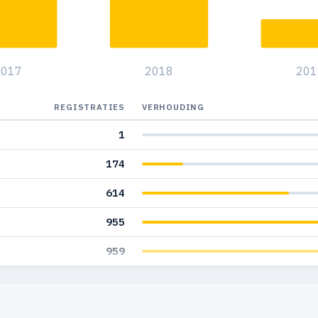
2017
2018
201
REGISTRATIES
VERHOUDING
1
174
614
955
959