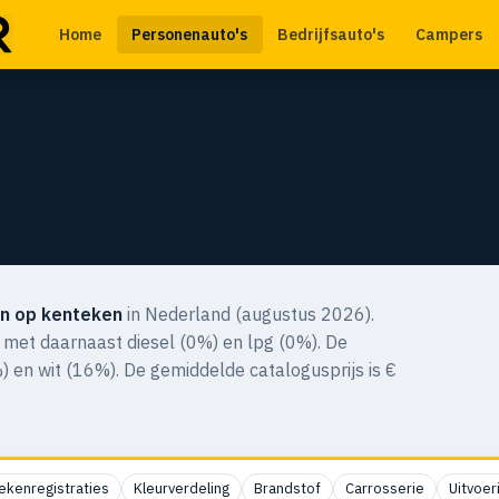
Home
Personenauto's
Bedrijfsauto's
Campers
n op kenteken
in Nederland (augustus 2026).
 met daarnaast diesel (0%) en lpg (0%). De
%) en wit (16%). De gemiddelde catalogusprijs is €
ekenregistraties
Kleurverdeling
Brandstof
Carrosserie
Uitvoer