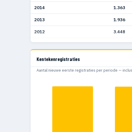
2014
1.363
2013
1.936
2012
3.448
2011
4.594
2010
348
Kentekenregistraties
Aantal nieuwe eerste registraties per periode — inclu