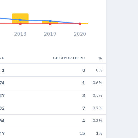
2018
2019
2020
RD
GEËXPORTEERD
%
1
0
0%
74
1
0.6%
27
3
0.5%
82
7
0.7%
64
4
0.3%
47
15
1%