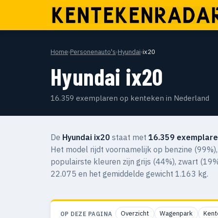
Home
›
Personenauto's
›
Hyundai
›
ix20
Hyundai ix20
16.359 exemplaren op kenteken in Nederland
De
Hyundai ix20
staat met
16.359 exemplare
Het model rijdt voornamelijk op benzine (99%),
populairste kleuren zijn grijs (44%), zwart (19
22.075 en het gemiddelde gewicht 1.163 kg.
Overzicht
Wagenpark
Kent
OP DEZE PAGINA