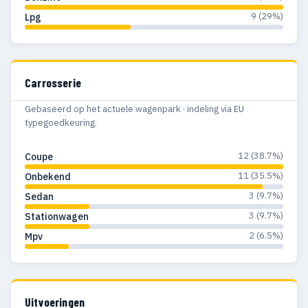
9 (29%)
Lpg
Carrosserie
Gebaseerd op het actuele wagenpark · indeling via EU
typegoedkeuring.
12 (38.7%)
Coupe
11 (35.5%)
Onbekend
3 (9.7%)
Sedan
3 (9.7%)
Stationwagen
2 (6.5%)
Mpv
Uitvoeringen