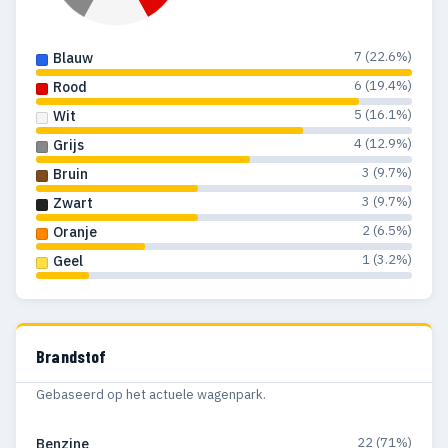
7 (22.6%)
Blauw
6 (19.4%)
Rood
5 (16.1%)
Wit
4 (12.9%)
Grijs
3 (9.7%)
Bruin
3 (9.7%)
Zwart
2 (6.5%)
Oranje
1 (3.2%)
Geel
Brandstof
Gebaseerd op het actuele wagenpark.
22 (71%)
Benzine