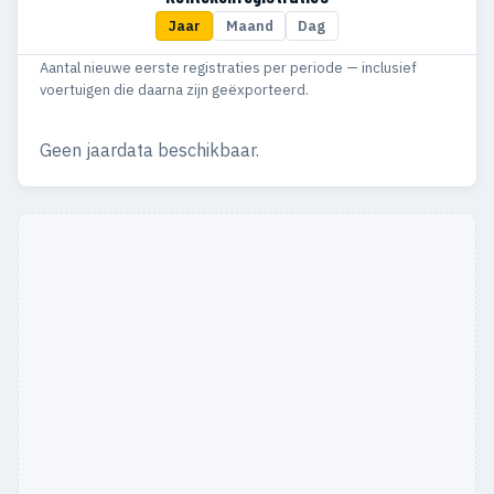
Jaar
Maand
Dag
1968
3
3
Aantal nieuwe eerste registraties per periode — inclusief
1967
2
2
voertuigen die daarna zijn geëxporteerd.
1966
1
1
Geen jaardata beschikbaar.
1965
1
1
1959
1
1