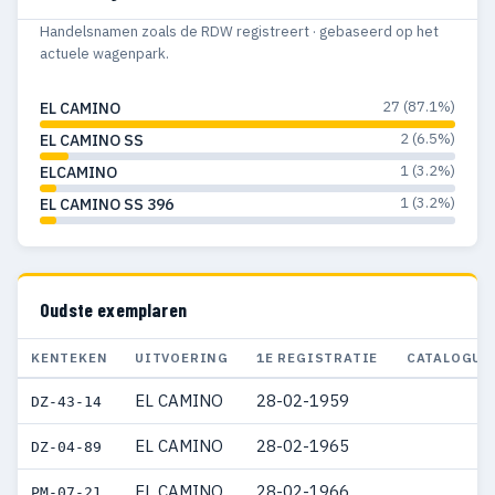
Handelsnamen zoals de RDW registreert · gebaseerd op het
actuele wagenpark.
27 (87.1%)
EL CAMINO
2 (6.5%)
EL CAMINO SS
1 (3.2%)
ELCAMINO
1 (3.2%)
EL CAMINO SS 396
Oudste exemplaren
KENTEKEN
UITVOERING
1E REGISTRATIE
CATALOGUS
EL CAMINO
28-02-1959
DZ-43-14
EL CAMINO
28-02-1965
DZ-04-89
EL CAMINO
28-02-1966
PM-07-21