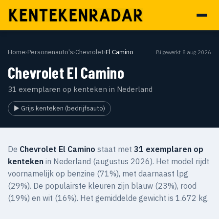
Home
›
Personenauto's
›
Chevrolet
›
El Camino
Bijgewerkt 8 aug 2026
Chevrolet El Camino
31 exemplaren op kenteken in Nederland
▶ Grijs kenteken (bedrijfsauto)
De
Chevrolet El Camino
staat met
31 exemplaren op
kenteken
in Nederland (augustus 2026). Het model rijdt
voornamelijk op benzine (71%), met daarnaast lpg
(29%). De populairste kleuren zijn blauw (23%), rood
(19%) en wit (16%). Het gemiddelde gewicht is 1.672 kg.