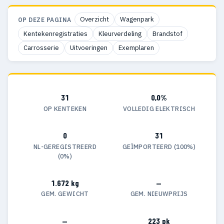
Overzicht
Wagenpark
OP DEZE PAGINA
Kentekenregistraties
Kleurverdeling
Brandstof
Carrosserie
Uitvoeringen
Exemplaren
31
0,0%
OP KENTEKEN
VOLLEDIG ELEKTRISCH
0
31
NL-GEREGISTREERD
GEÏMPORTEERD (100%)
(0%)
1.672 kg
—
GEM. GEWICHT
GEM. NIEUWPRIJS
—
223 pk