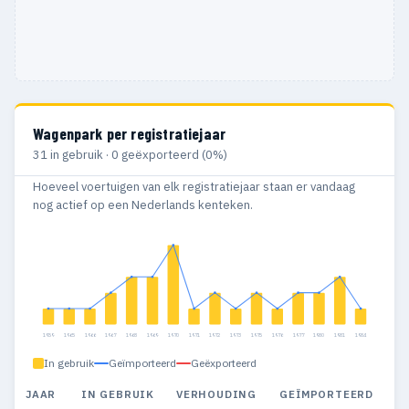
Wagenpark per registratiejaar
31 in gebruik · 0 geëxporteerd (0%)
Hoeveel voertuigen van elk registratiejaar staan er vandaag
nog actief op een Nederlands kenteken.
1959
1965
1966
1967
1968
1969
1970
1971
1972
1973
1975
1976
1977
1980
1981
1984
In gebruik
Geïmporteerd
Geëxporteerd
JAAR
IN GEBRUIK
VERHOUDING
GEÏMPORTEERD
G