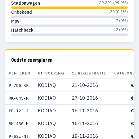
29.291 (99.9%)
Stationwagen
20 (0.1%)
Onbekend
7 (0%)
Mpv
2 (0%)
Hatchback
Oudste exemplaren
KENTEKEN
UITVOERING
1E REGISTRATIE
CATALOGUS
KODIAQ
21-10-2016
€ 4
P-796-KF
KODIAQ
27-10-2016
€ 3
RK-045-R
KODIAQ
16-11-2016
€ 3
PR-123-J
KODIAQ
16-11-2016
€ 3
RK-430-H
KODIAQ
18-11-2016
€ 3
P-631-NT