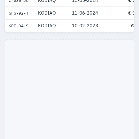
KODIAQ
15-05-2024
€ 10
Z-036-JL
KODIAQ
11-06-2024
€ 10
GFG-92-T
KODIAQ
10-02-2023
€ 9
KPT-34-S