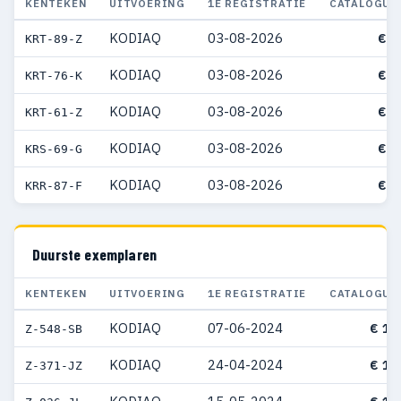
KENTEKEN
UITVOERING
1E REGISTRATIE
CATALOGUS
KODIAQ
03-08-2026
€ 4
KRT-89-Z
KODIAQ
03-08-2026
€ 5
KRT-76-K
KODIAQ
03-08-2026
€ 5
KRT-61-Z
KODIAQ
03-08-2026
€ 4
KRS-69-G
KODIAQ
03-08-2026
€ 4
KRR-87-F
Duurste exemplaren
KENTEKEN
UITVOERING
1E REGISTRATIE
CATALOGUS
KODIAQ
07-06-2024
€ 10
Z-548-SB
KODIAQ
24-04-2024
€ 10
Z-371-JZ