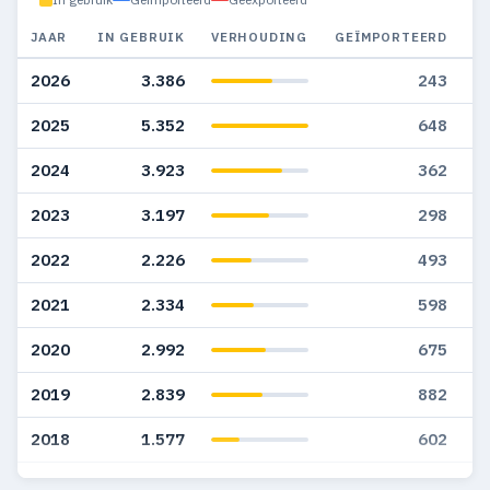
JAAR
IN GEBRUIK
VERHOUDING
GEÏMPORTEERD
G
2026
3.386
243
2025
5.352
648
2024
3.923
362
2023
3.197
298
2022
2.226
493
2021
2.334
598
2020
2.992
675
2019
2.839
882
2018
1.577
602
2017
1.391
532