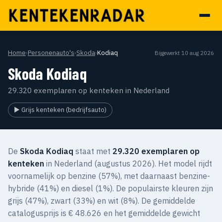
Home
›
Personenauto's
›
Skoda
›
Kodiaq
Bijgewerkt 10 aug 2026
Skoda Kodiaq
29.320 exemplaren op kenteken in Nederland
▶ Grijs kenteken (bedrijfsauto)
De
Skoda Kodiaq
staat met
29.320 exemplaren op
kenteken
in Nederland (augustus 2026). Het model rijdt
voornamelijk op benzine (57%), met daarnaast benzine-
hybride (41%) en diesel (1%). De populairste kleuren zijn
grijs (47%), zwart (33%) en wit (8%). De gemiddelde
catalogusprijs is € 48.626 en het gemiddelde gewicht