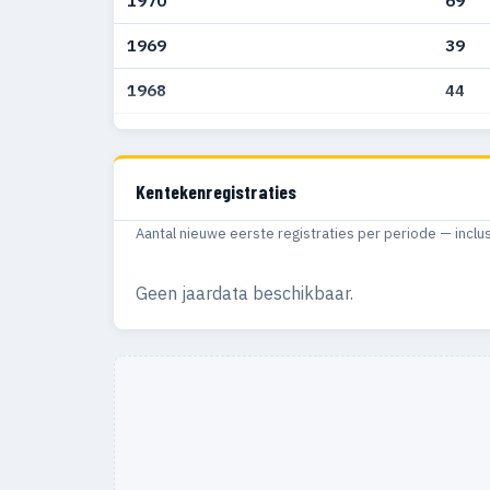
1970
69
1969
39
1968
44
1967
3
Kentekenregistraties
Aantal nieuwe eerste registraties per periode — inclu
Geen jaardata beschikbaar.