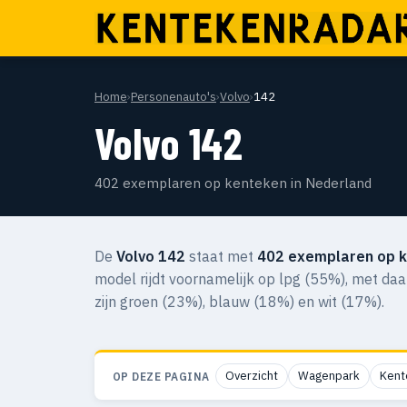
Home
›
Personenauto's
›
Volvo
›
142
Volvo 142
402 exemplaren op kenteken in Nederland
De
Volvo 142
staat met
402 exemplaren op 
model rijdt voornamelijk op lpg (55%), met da
zijn groen (23%), blauw (18%) en wit (17%).
Overzicht
Wagenpark
Kent
OP DEZE PAGINA