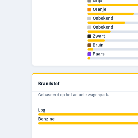
Grijs
Oranje
Onbekend
Onbekend
Zwart
Bruin
Paars
Brandstof
Gebaseerd op het actuele wagenpark.
Lpg
Benzine