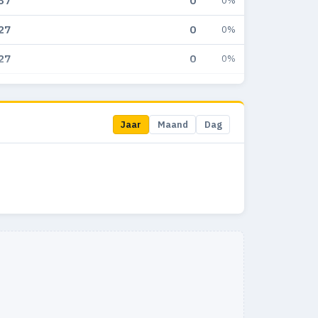
37
0
0%
27
0
0%
27
0
0%
3
0
0%
Jaar
Maand
Dag